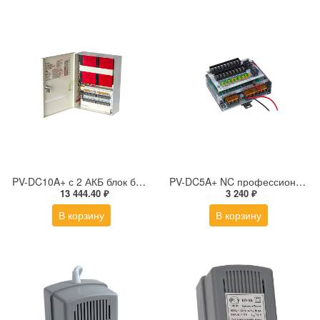
PV-DC10A+ с 2 АКБ блок бесперебойного питания DC 12-14,5 В, 10 А, 18 выходов с предохранителями, 2 АКБ 7 А*ч в комплекте
PV-DC5A+ NC профессиональный стабилизированный блок бесперебойного питания DC 12 В, 5 А с девятью защищенными выходами на DIN-рейку
13 444.40 ₽
3 240 ₽
В корзину
В корзину