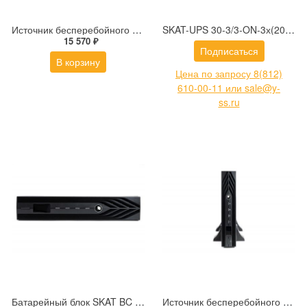
Источник бесперебойного питания SKAT-UPS 50/40
SKAT-UPS 30-3/3-ON-3х(20x9) трехфазный источник бесперебойного питания 27кВт, Online синусоида
15 570 ₽
Подписаться
В корзину
Цена по запросу 8(812)
610-00-11 или sale@y-
ss.ru
Батарейный блок SKAT BC 48/18S3 RACK
Источник бесперебойного питания SKAT-UPS 2000-RACK-ON-4X9