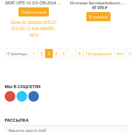
SKAT-UPS 10-3/3-ON-20x9 трехфазный источник бесперебойного питания 9кВт, Online синусоида
Источник бесперебойного питания SKAT-UPS 2000-RACK-ON-E
97 070 ₽
Подписаться
В корзину
Цена по запросу 8(812)
610-00-11 или sale@y-
ss.ru
Страницы:
1
2
3
4
5
...
8
Предыдущая
Все
С
МЫ В СОЦСЕТЯХ
РАССЫЛКА