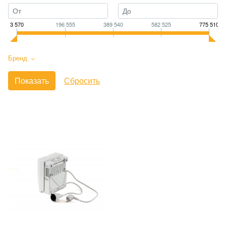
3 570
196 555
389 540
582 525
775 510
Бренд