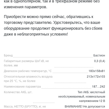
как в однополярном, так и в трехфазном режиме без
изменения параметров.
Приобрести можно прямо сейчас, обратившись к
торговому представителю. Удостоверьтесь, что ваше
оборудование продолжит функционировать без сбоев
даже в неблагоприятных условиях!
Бренд
Бастион
Габаритные размеры ШхГхВ, не
0,3 (0,4)
более, мм
Диапазон рабочих температур, °С
183х158х81
Относительная влажность воздуха
213х172х103
при 25 °С, %, не более
Наименование параметра
187…242
Количество АКБ, шт.
Тип АКБ: кислотный
необслуживаемый, номинальным
напряжением 12 В
Масса, НЕТТО (БРУТТО), кг, не
ВНИМАНИЕ! Не допускается