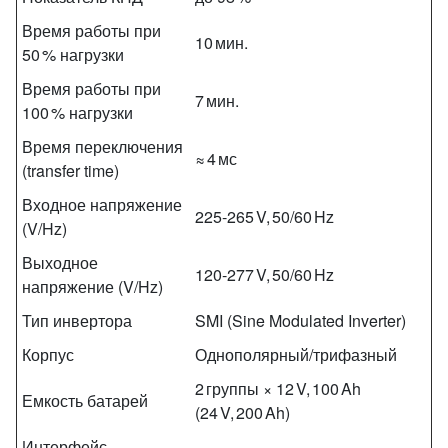
Время работы при
10 мин.
50 % нагрузки
Время работы при
7 мин.
100 % нагрузки
Время переключения
≈ 4 мс
(transfer time)
Входное напряжение
225‑265 V, 50/60 Hz
(V/Hz)
Выходное
120‑277 V, 50/60 Hz
напряжение (V/Hz)
Тип инвертора
SMI (Sine Modulated Inverter)
Корпус
Однополярный/трифазный
2 группы × 12 V, 100 Ah
Емкость батарей
(24 V, 200 Ah)
Интерфейс