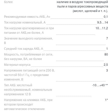
более
наличие в воздухе токопроводящей
пыли и паров агрессивных веществ
(кислот, щелочей и т. п.).
Рекомендуемая емкость АКБ, Ач
0,1
Ток нагрузки номинальный, A
9,5…14
Ток нагрузки кратковременно и при
10…11,2
питании от АКБ,не более, А
Значение выходного напряжения,
7
В
Средний ток заряда АКБ, А
1
Мощность, потребляемая от сети,
80
без нагрузки, ВА, не более
Материал корпуса
2,5
Напряжение питающей сети 230 В,
3
частотой 50±1 Гц, с пределами
изменения, В
Тип АКБ: кислотный
-10…+40 **
необслуживаемый, номинальным
напряжением 12 В
Напряжение на клеммах АКБ, при
1*
котором происходит
автоматическое отключение