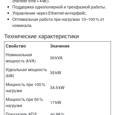
(transfer time ≈ 4 мс).
Поддержка однополярной и трехфазной работы.
Управление через Ethernet‑интерфейс.
Оптимальная работа при нагрузках 10–100 % от
номинала.
Технические характеристики
Свойство
Значение
Номинальная
30 kVA
мощность (kVA)
Идеальная мощность
35 kW
(kW)
Мощность при 100 %
34.5 kW
нагрузки
Мощность при 50 %
17 kW
нагрузки
Показатель КПД
до 98 %