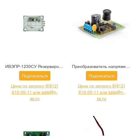
ИВЭПР-1230СУ Резервированный всепогодный (IP56) блок питания U=13.5B, Iном=3,0А под АКБ 7А/ч
Преобразователь напряжения ПН-24АС/12-1,0
Подписаться
Подписаться
Цена по запросу 8(812)
Цена по запросу 8(812)
610-00-11 или sale@y-
610-00-11 или sale@y-
ss.ru
ss.ru