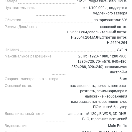
Камера
1/2.7’’ Progressive Scan CMOS
Чувствительность
1 с ~ 1/100 000 с, поддержка
медленного затвора
Объектив
по горизонтали: 60°
Режим «День/ночь»
основной поток:
H.265/H.264дополнительный поток:
H.265/H.264/MJPEGтретий поток:
H.265/H.264
Питание
7.34 кг
Максимальное разрешение
25 к/с (1920×1080, 1280×960,
1280×720, 704×576, 640×480,
352×288, 320×240), независимая
настройка
Скорость электронного затвора
6 мм
Основной поток
насыщенность, яркость, контраст,
резкость, режим коридора и
наложение изображения
настраиваются через клиентское
ПО или веб-браузер
Дополнительный поток
аппаратный 120 дБ WDR, 3D DNR,
BLC, коррекция искажений
Видеосжатие
Main Profile