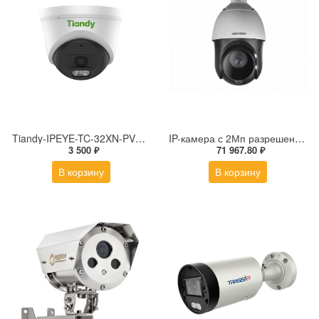
Tiandy-IPEYE-TC-32XN-PVZ 2Мп купольная «турель» IP камера с фиксированным объективом, серия SPARK со встроенным агентом IPEYE для ПВЗ
IP-камера с 2Мп разрешением DS-2DE4225IW-DE(S5)
3 500 ₽
71 967.80 ₽
В корзину
В корзину