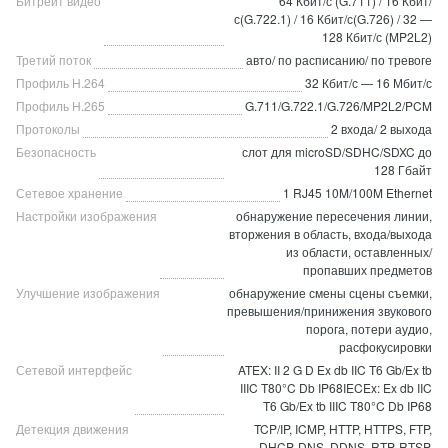
Битрейт видео
64 Кбит/с (G.711) / 16 Кбит/
с(G.722.1) / 16 Кбит/с(G.726) / 32 —
128 Кбит/с (MP2L2)
Третий поток
авто/ по расписанию/ по тревоге
Профиль H.264
32 Кбит/с — 16 Мбит/с
Профиль H.265
G.711/G.722.1/G.726/MP2L2/PCM
Протоколы
2 входа/ 2 выхода
Безопасность
слот для microSD/SDHC/SDXC до
128 Гбайт
Сетевое хранение
1 RJ45 10M/100M Ethernet
Настройки изображения
обнаружение пересечения линии,
вторжения в область, входа/выхода
из области, оставленных/
пропавших предметов
Улучшение изображения
обнаружение смены сцены съемки,
превышения/принижения звукового
порога, потери аудио,
расфокусировки
Сетевой интерфейс
ATEX: II 2 G D Ex db IIC T6 Gb/Ex tb
IIIC T80°C Db IP68IECEx: Ex db IIC
T6 Gb/Ex tb IIIC T80°C Db IP68
Детекция движения
TCP/IP, ICMP, HTTP, HTTPS, FTP,
DHCP, DNS, DDNS, RTP, RTSP,