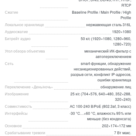
RTCP
Сжатие
Baseline Profile / Main Profile / High
Profile
Локальное хранилище
нержавеющая сталь 316L
Аудиосжатие
1920×1080
Битрейт аудио
50 к/с (1920×1080, 1280×960,
1280×720)
Угол обзора объектива
механический ИК-фильтр с
автопереключением
Сеть
smart-функции, обнаружение
несанкционированных действий,
разрыв сети, конфликт IP-адресов,
ошибки хранилища
Переключение «День/ночь»
обнаружение лиц
Изображение
25 к/с (704×576, 640×480, 352×288,
320×240)
Совместимость
АC 100-240 В/PoE (802.3af, 3 класс)
Интерфейсы
-30 °C…+60 °C, влажность 95% или
меньше (без конденсата)
Основное
202×174×172 мм
Срабатывание тревоги
7 Вт макс.