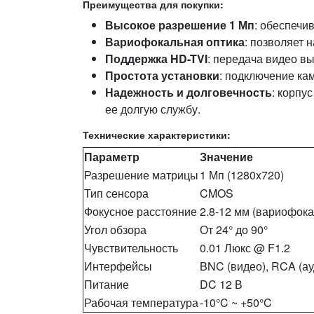
Преимущества для покупки:
Высокое разрешение 1 Мп
: обеспечи
Вариофокальная оптика
: позволяет 
Поддержка HD-TVI
: передача видео вы
Простота установки
: подключение ка
Надежность и долговечность
: корпу
ее долгую службу.
Технические характеристики:
Параметр
Значение
Разрешение матрицы
1 Мп (1280x720)
Тип сенсора
CMOS
Фокусное расстояние
2.8-12 мм (вариофок
Угол обзора
От 24° до 90°
Чувствительность
0.01 Люкс @ F1.2
Интерфейсы
BNC (видео), RCA (ау
Питание
DC 12 В
Рабочая температура
-10°C ~ +50°C