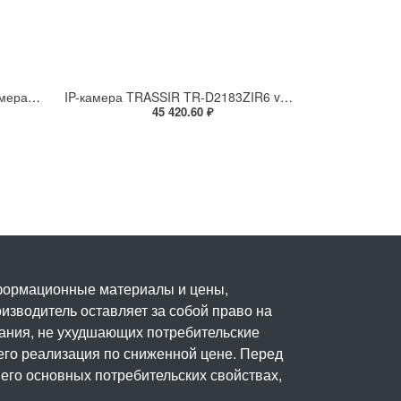
Взрывозащищенная IP-видеокамера Релион Релион-Exd-Н-100-ИК-IP5Мп2.8mm-PoE-МК-TR
IP-камера TRASSIR TR-D2183ZIR6 v7 (2.7-13.5 мм)
45 420.60 ₽
нформационные материалы и цены,
изводитель оставляет за собой право на
вания, не ухудшающих потребительские
его реализация по сниженной цене. Перед
его основных потребительских свойствах,