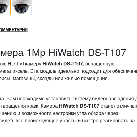
ОММЕНТАРИИ
амера 1Мp HiWatch DS-T107
юю HD-TVI камеру
HiWatch DS-T107
, оснащенную
мегапиксель. Эта модель идеально подходит для обеспечен
офисы, магазины, склады или жилые помещения.
на. Вам необходимо установить систему видеонаблюдения 
отвращения краж. Камера
HiWatch DS-T107
станет отличны
шению и возможности настройки угла обзора через
видеть все происходящее у кассы и быстро реагировать на