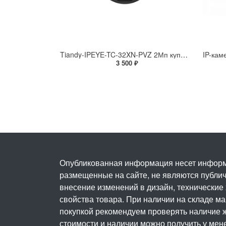
Tiandy-IPEYE-TC-32XN-PVZ 2Мп купольная «турель» IP камера с фиксированным объективом, серия SPARK со встроенным агентом IPEYE для ПВЗ
3 500 ₽
Опубликованная информация несет информ
размещенные на сайте, не являются публичн
внесение изменений в дизайн, технические
свойства товара. При наличии на складе м
покупкой рекомендуем проверять наличие ж
стоимости и наличии можно получить у мен