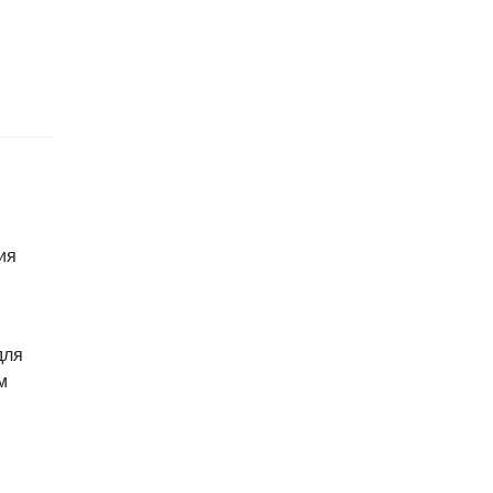
ия
для
м