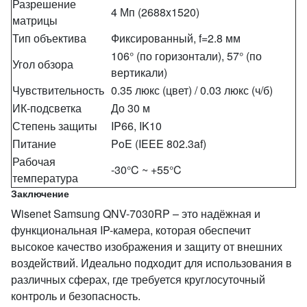
Разрешение
4 Мп (2688x1520)
матрицы
Тип объектива
Фиксированный, f=2.8 мм
106° (по горизонтали), 57° (по
Угол обзора
вертикали)
Чувствительность
0.35 люкс (цвет) / 0.03 люкс (ч/б)
ИК-подсветка
До 30 м
Степень защиты
IP66, IK10
Питание
PoE (IEEE 802.3af)
Рабочая
-30°C ~ +55°C
температура
Заключение
Wisenet Samsung QNV-7030RP – это надёжная и
функциональная IP-камера, которая обеспечит
высокое качество изображения и защиту от внешних
воздействий. Идеально подходит для использования в
различных сферах, где требуется круглосуточный
контроль и безопасность.