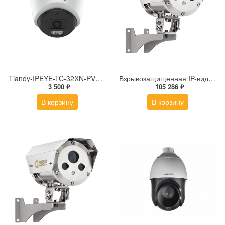
Tiandy-IPEYE-TC-32XN-PVZ 2Мп купольная «турель» IP камера с фиксированным объективом, серия SPARK со встроенным агентом IPEYE для ПВЗ
Взрывозащищенная IP-видеокамера Релион Релион-Exd-Н-100-ИК-IP5Мп2.7-13.5Z-PoE-SD-МК-TR
3 500 ₽
105 286 ₽
В корзину
В корзину