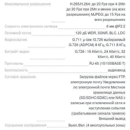
Максимальное разрешение
H.265/H.264: до 20 Fps при 4-2Мп
до 30 Fps при 2Мп и менее (на всех
разрешениях) MJPEG: до 15 Fps на
всех разрешениях
Скорость электронного затвора
6 мм @F2.2
Основной поток
120 дБ WDR, SSNR, BLC, LDC
Видеосжатие
G.711 μ-law /G.726 выбираемый
G.726 (ADPCM) 8 КГц, G.711 8 КГц
Битрейт видео
G.726 : 16 Кбит/с, 24 Кбит/с, 32
Кбит/с, 40 Кбит/с
Протоколы
RJ-45 (10/100BASE-T)
Безопасность
аудиовход
Сетевое хранение
Загрузка файлов через FTP,
электронную почту Уведомление
по электронной почте Местное
хранилище данных
(SD/SDHC/SDXC) или NAS с
записью при отключенной сети и
наступлении события
(срабатывание сигнала тревоги)
Внешний вывод
Улучшение изображения
Выкл./Вкл. (4 многоугольных зоны)