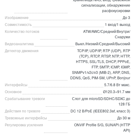
сигнализации, обнаружение
расфокусировки
Изображение
До 3
Совместимость
1 вход/1 выход
Количество потоков
ATW/AWC/Средний/Внутри/
Снаружи
Видеоаналитика
Выкл./Низкий/Средний/Высокий
Детектор движения
TCP/IP, UDP/IP, RTP (UDP), RTP
(TCP), RTCP, RTSP, NTP, HTTP,
HTTPS, SSL/TLS, DHCP, PPPoE,
FTP, SMTP, ICMP, IGMP,
SNMPv1/v2c/v3 (MIB-2), ARP, DNS,
DDNS, QoS, PIM-SM, UPnP, Bonjour
Интерфейсы
5.7/6.8 Вт макс.
Основное
Ø120.3×91.7 мм
Срабатывание тревоги
Слот для microSD/SDHC/SDXC до
128 ГБ
Действия по тревоге
DC 12 В/PoE (IEEE802.3af, класс 3)
Тревожные интерфейсы
До 30 м
Регулировка усиления
ONVIF Profile S/G, SUNAPI (HTTP
API)