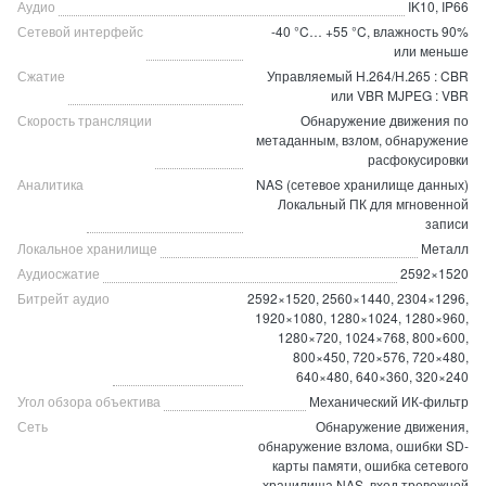
Аудио
IK10, IP66
Сетевой интерфейс
-40 °C… +55 °C, влажность 90%
или меньше
Сжатие
Управляемый H.264/H.265 : CBR
или VBR MJPEG : VBR
Скорость трансляции
Обнаружение движения по
метаданным, взлом, обнаружение
расфокусировки
Аналитика
NAS (сетевое хранилище данных)
Локальный ПК для мгновенной
записи
Локальное хранилище
Металл
Аудиосжатие
2592×1520
Битрейт аудио
2592×1520, 2560×1440, 2304×1296,
1920×1080, 1280×1024, 1280×960,
1280×720, 1024×768, 800×600,
800×450, 720×576, 720×480,
640×480, 640×360, 320×240
Угол обзора объектива
Механический ИК-фильтр
Сеть
Обнаружение движения,
обнаружение взлома, ошибки SD-
карты памяти, ошибка сетевого
хранилища NAS, вход тревожной