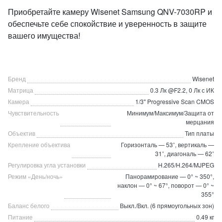
Приобретайте камеру Wisenet Samsung QNV-7030RP и
обеспечьте себе спокойствие и уверенность в защите
вашего имущества!
Бренд
Wisenet
Матрица
0.3 Лк @F2.2, 0 Лк с ИК
Камера
1/3" Progressive Scan CMOS
Чувствительность
Минимум/Максимум/Защита от
мерцания
Объектив
Тип платы
Крепление объектива
Горизонталь — 53˚, вертикаль —
31˚, диагональ — 62˚
Регулировка угла установки
H.265/H.264/MJPEG
Режим «День/ночь»
Панорамирование — 0° ~ 350°,
наклон — 0° ~ 67°, поворот — 0° ~
355°
Баланс белого
Выкл./Вкл. (6 прямоугольных зон)
Питание
0.49 кг