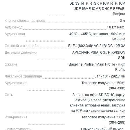
DDNS, NTP, RTSP, RTCP, RTP, TCP,
UDP, IGMP, ICMP, DHCP, PPPoE,
Bonjour
Кнопка сброса настроек
2 кг
Аудиовход
18 Вт макс.
Аудиовыход
-40°C…+65°C, влажность 90% или
меньше
Сетевой интерфейс
PoE+ (802.3at)/ АС 24В/ DC 12В 3A
Детекция движения
API,ONVIF, PSIA, CGI, HIKVISION
SDK
Сжатие
Baseline Profile / Main Profile / High
Profile
Локальное хранилище
314×104×292.7 мм
Аудиосжатие
Тепловое излучение: 50к/с
(384×288)
Сеть
Запись на microSD/SDHC карту,
активация реле, уведомление
клиента, отправка email, загрузка
на FTP, активация канала записи
Изображение
Тепловое излучение: 50к/с
(384×288)
Совместимость
1 выход (линейный выход),