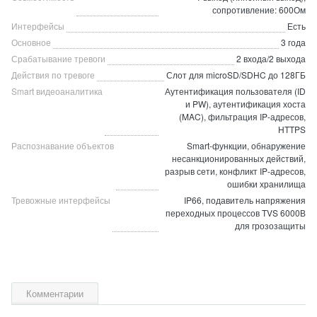
сопротивление: 600Ом
Интерфейсы
Есть
Основное
3 года
Срабатывание тревоги
2 входа/2 выхода
Действия по тревоге
Слот для microSD/SDHC до 128ГБ
Smart видеоаналитика
Аутентификация пользователя (ID
и PW), аутентификация хоста
(MAC), фильтрация IP-адресов,
HTTPS
Распознавание объектов
Smart-функции, обнаружение
несанкционированных действий,
разрыв сети, конфликт IP-адресов,
ошибки хранилища
Тревожные интерфейсы
IP66, подавитель напряжения
переходных процессов TVS 6000В
для грозозащиты
Комментарии