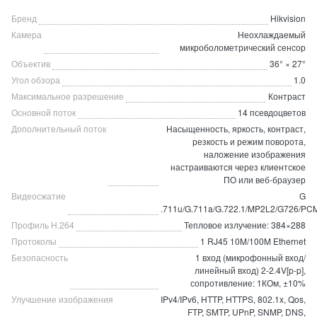
Бренд
Hikvision
Камера
Неохлаждаемый
микроболометрический сенсор
Объектив
36° × 27°
Угол обзора
1.0
Максимальное разрешение
Контраст
Основной поток
14 псевдоцветов
Дополнительный поток
Насыщенность, яркость, контраст,
резкость и режим поворота,
наложение изображения
настраиваются через клиентское
ПО или веб-браузер
Видеосжатие
G
.711u/G.711a/G.722.1/MP2L2/G726/PC
Профиль H.264
Тепловое излучение: 384×288
Протоколы
1 RJ45 10M/100M Ethernet
Безопасность
1 вход (микрофонный вход/
линейный вход) 2-2.4V[p-p],
сопротивление: 1КОм, ±10%
Улучшение изображения
IPv4/IPv6, HTTP, HTTPS, 802.1x, Qos,
FTP, SMTP, UPnP, SNMP, DNS,