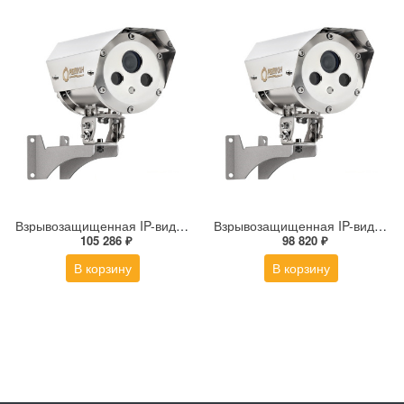
Взрывозащищенная IP-видеокамера Релион Релион-Exd-Н-100-ИК-IP5Мп2.7-13.5Z-PoE-SD-МК-TR
Взрывозащищенная IP-видеокамера Релион Релион-Exd-Н-100-ИК-IP5Мп2.8mm-PoE-МК-TR
105 286 ₽
98 820 ₽
В корзину
В корзину