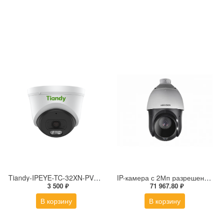
Tiandy-IPEYE-TC-32XN-PVZ 2Мп купольная «турель» IP камера с фиксированным объективом, серия SPARK со встроенным агентом IPEYE для ПВЗ
IP-камера с 2Мп разрешением DS-2DE4225IW-DE(S5)
3 500 ₽
71 967.80 ₽
В корзину
В корзину