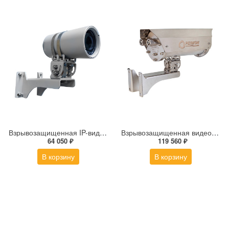
Взрывозащищенная IP-видеокамера Релион Релион-Exd-М-50-ИК-IP2Мп3.6mm-PoE-TR
Взрывозащищенная видеокамера Релион Релион-Exd-Н-150-ИК-IP8Мп2.7-13.5Z-220-SD-МК-TR
64 050 ₽
119 560 ₽
В корзину
В корзину