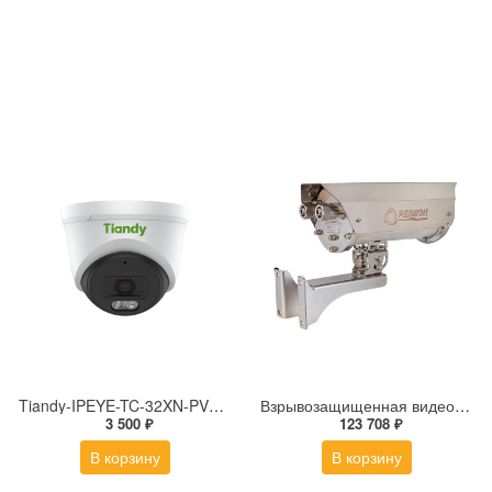
Tiandy-IPEYE-TC-32XN-PVZ 2Мп купольная «турель» IP камера с фиксированным объективом, серия SPARK со встроенным агентом IPEYE для ПВЗ
Взрывозащищенная видеокамера Релион Релион-Exd-Н-150-ИК-IP2Мп5-50Z-PoE-SD-МК-С-TR
3 500 ₽
123 708 ₽
В корзину
В корзину