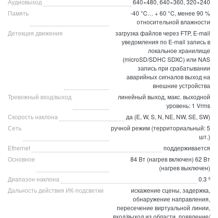
Аудиовыход
640×480, 640×360, 320×240
Память
-40 °C… + 60 °C, менее 90 %
относительной влажности
Детекция движения
загрузка файлов через FTP, E-mail
уведомления по E-mail запись в
локальное хранилище
(microSD/SDHC SDXC) или NAS
запись при срабатывании
аварийных сигналов выход на
внешние устройства
Тревожный вход/выход
линейный выход, макс. выходной
уровень: 1 Vrms
Скорость наклона
да (Е, W, S, N, NE, NW, SE, SW)
Сеть
ручной режим (территориальный: 5
шт.)
Ethernet
поддерживается
Основное
84 Вт (нагрев включен) 62 Вт
(нагрев выключен)
Диапазон наклона
0.3 º
Дальность действия ИК-подсветки
искажение сцены, задержка,
обнаружение направления,
пересечение виртуальной линии,
вход/выход из области, появление/