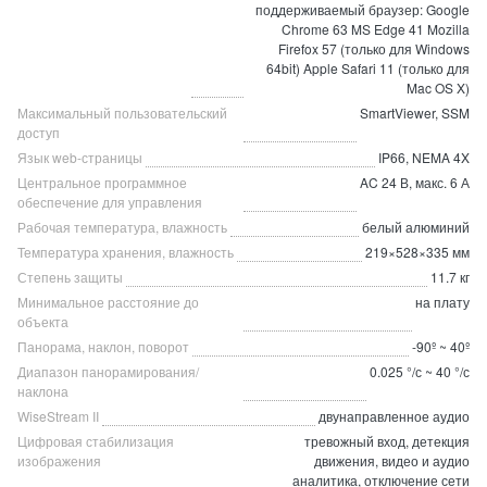
поддерживаемый браузер: Google
Chrome 63 MS Edge 41 Mozilla
Firefox 57 (только для Windows
64bit) Apple Safari 11 (только для
Mac OS X)
Максимальный пользовательский
SmartViewer, SSM
доступ
Язык web-страницы
IP66, NEMA 4X
Центральное программное
AC 24 В, макс. 6 А
обеспечение для управления
Рабочая температура, влажность
белый алюминий
Температура хранения, влажность
219×528×335 мм
Степень защиты
11.7 кг
Минимальное расстояние до
на плату
объекта
Панорама, наклон, поворот
-90º ~ 40º
Диапазон панорамирования/
0.025 °/с ~ 40 °/с
наклона
WiseStream II
двунаправленное аудио
Цифровая стабилизация
тревожный вход, детекция
изображения
движения, видео и аудио
аналитика, отключение сети