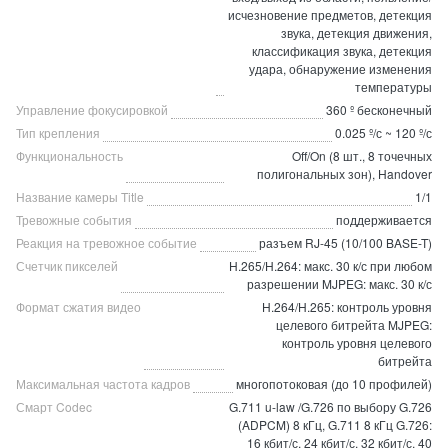
исчезновение предметов, детекция
звука, детекция движения,
классификация звука, детекция
удара, обнаружение изменения
температуры
Управление фокусировкой
360 º бесконечный
Тип крепления
0.025 º/с ~ 120 º/с
Функциональность
Off/On (8 шт., 8 точечных
полигональных зон), Handover
Название камеры Title
1/1
Тревожные события
поддерживается
Реакция на тревожное событие
разъем RJ-45 (10/100 BASE-T)
Счетчик пикселей
H.265/H.264: макс. 30 к/с при любом
разрешении MJPEG: макс. 30 к/с
Формат сжатия видео
H.264/H.265: контроль уровня
целевого битрейта MJPEG:
контроль уровня целевого
битрейта
Максимальная частота кадров
многопотоковая (до 10 профилей)
Смарт Codec
G.711 u-law /G.726 по выбору G.726
(ADPCM) 8 кГц, G.711 8 кГц G.726:
16 кбит/с, 24 кбит/с, 32 кбит/с, 40