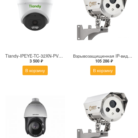
Tiandy-IPEYE-TC-32XN-PVZ 2Мп купольная «турель» IP камера с фиксированным объективом, серия SPARK со встроенным агентом IPEYE для ПВЗ
Взрывозащищенная IP-видеокамера Релион Релион-Exd-Н-100-ИК-IP5Мп2.7-13.5Z-PoE-SD-МК-TR
3 500 ₽
105 286 ₽
В корзину
В корзину