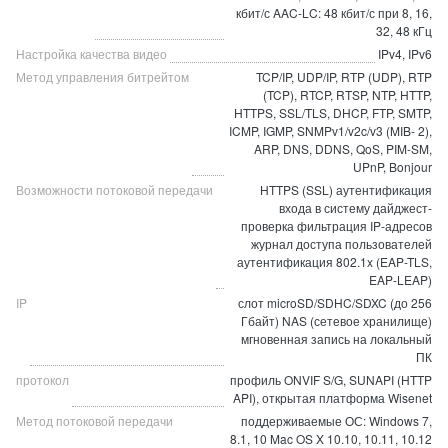
кбит/с AAC-LC: 48 кбит/с при 8, 16,
32, 48 кГц
Настройка качества видео
IPv4, IPv6
Метод управления битрейтом
TCP/IP, UDP/IP, RTP (UDP), RTP
(TCP), RTCP, RTSP, NTP, HTTP,
HTTPS, SSL/TLS, DHCP, FTP, SMTP,
ICMP, IGMP, SNMPv1/v2c/v3 (MIB- 2),
ARP, DNS, DDNS, QoS, PIM-SM,
UPnP, Bonjour
Возможности потоковой передачи
HTTPS (SSL) аутентификация
входа в систему дайджест-
проверка фильтрация IP-адресов
журнал доступа пользователей
аутентификация 802.1x (EAP-TLS,
EAP-LEAP)
IP
слот microSD/SDHC/SDXC (до 256
Гбайт) NAS (сетевое хранилище)
мгновенная запись на локальный
ПК
протокол
профиль ONVIF S/G, SUNAPI (HTTP
API), открытая платформа Wisenet
Метод потоковой передачи
поддерживаемые ОС: Windows 7,
8.1, 10 Mac OS X 10.10, 10.11, 10.12