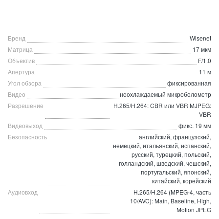
Бренд
Wisenet
Матрица
17 мкм
Объектив
F/1.0
Апертура
11 м
Угол обзора
фиксированная
Видео
неохлаждаемый микроболометр
Разрешение
H.265/H.264: CBR или VBR MJPEG:
VBR
Видеовыход
фикс. 19 мм
Безопасность
английский, французский,
немецкий, итальянский, испанский,
русский, турецкий, польский,
голландский, шведский, чешский,
португальский, японский,
китайский, корейский
Аудиовход
H.265/H.264 (MPEG-4, часть
10/AVC): Main, Baseline, High,
Motion JPEG