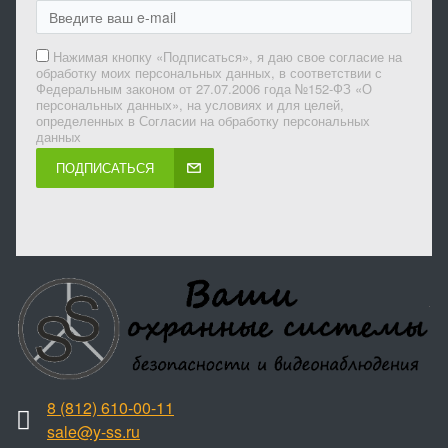
Нажимая кнопку «Подписаться», я даю свое согласие на
обработку моих персональных данных, в соответствии с
Федеральным законом от 27.07.2006 года №152-ФЗ «О
персональных данных», на условиях и для целей,
определенных в Согласии на обработку персональных
данных
ПОДПИСАТЬСЯ
8 (812) 610-00-11
sale@y-ss.ru