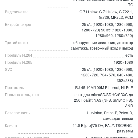
ТС
Видеосжатие
G.711alaw, G.711ulaw, G.722.1,
G.726, MP2L2, PCM
Битрейт видео
25 к/с (1920×1080, 1280×960,
1280×720) 50 к/с (1920×1080,
1280×960, 1280×720)
Третий поток
обнаружение движения, детектор
саботажа, тревожный вход и выход
Профиль H.264
есть
Профиль H.265
1920×1080
SVC
25 к/с (1920×1080, 1280×960,
1280×720, 704×576, 640×480,
352×288)
Протоколы
RJ-45 10M/100M Ethernet, Hi-PoE
Пользователь, хост
слот для microSD/SDHC/SDXC до
256 Гбайт; NAS (NFS, SMB/ CIFS),
ANR
Безопасность
Hikvision, Pelco-P, Pelco-D,
самоадаптивный
Клиент
11.0 В [p-p]/75 Ом, PAL/NTSC/BNC-
разъемы
Улучшение изображения
обнаружение оставленных