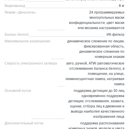
Видеовыход
8 кг
Режим «День/ночь»
24 программируемых
многоугольных маски
конфиденциальности, цвет маски
или мозаика настраиваются
Баланс белого
ИК-фильтр
Максимальное разрешение
динамическое слежение по лицам,
фиксированная область,
динамическое слежение по
номерным знакам
Скорость электронного затвора
авто, ручной, ATW (автоматическое
отслеживание баланса белого), в
помещении, на улице,
люминесцентная лампа, натриевая
лампа
Основной поток
поддержка детекции до 30 лиц
одновременно поддержка
детекции, отслеживания, захвата,
оценки, отбора лиц в движении и
вывода наиболее качественного
изображения лица
Дополнительный поток
поддержка распознавания
номерных знаков, модели и цвета