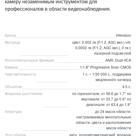
камеру незаменимым инструментом для
профессионалов в области видеонаблюдения.
Бренд
Hikvision
Матрица
цвет: 0.002 лк (F/1.2, AGC вкл.) ч/б:
0.0002 лк (F/1.2, AGC вкл.), 0 лк с
лазерной подсветкой
Интеллектуальные функции
ANR, Dual-VCA
Камера
1/1.8" Progressive Scan CMOS
Чувствительность
1 с. ~ 1/30 000 с., поддержка
медленного затвора
Объектив
4.5 с.
Фокусное расстояние
по горизонтали: от 56.6 до 1.7° по
вертикали: от 33.7 до 0.9° по
диагонали: от 63.4 до 1.9°
Апертура
до 24 масок области,
настраиваемые многоугольные
области, цвета и расположение
масок области
Угол обзора
авто, полуавтоматический, вручную