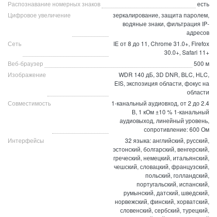
Распознавание номерных знаков
есть
Цифровое увеличение
зеркалирование, защита паролем,
водяные знаки, фильтрация IP-
адресов
Сеть
IE от 8 до 11, Chrome 31.0+, Firefox
30.0+, Safari 11+
Веб-браузер
500 м
Изображение
WDR 140 дБ, 3D DNR, BLC, HLC,
EIS, экспозиция области, фокус на
области
Совместимость
1-канальный аудиовход, от 2 до 2.4
В, 1 кОм ±10 % 1-канальный
аудиовыход, линейный уровень,
сопротивление: 600 Ом
Интерфейсы
32 языка: английский, русский,
эстонский, болгарский, венгерский,
греческий, немецкий, итальянский,
чешский, словацкий, французский,
польский, голландский,
португальский, испанский,
румынский, датский, шведский,
норвежский, финский, хорватский,
словенский, сербский, турецкий,