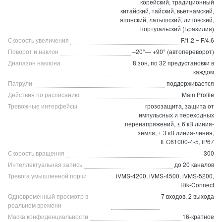
корейский, традиционный
китайский, тайский, вьетнамский,
японский, латышский, литовский,
португальский (Бразилия)
Скорость увеличения
F/1.2 ~ F/4.6
Поворот и наклон
–20°— +90° (автопереворот)
Диапазон наклона
8 зон, по 32 предустановки в
каждом
Патрули
поддерживается
Действия по расписанию
Main Profile
Тревожные интерфейсы
грозозащита, защита от
импульсных и переходных
перенапряжений, ± 6 кВ линия-
земля, ± 3 кВ линия-линия,
IEC61000-4-5, IP67
Скорость вращения
300
Интеллектуальная запись
до 20 каналов
Тревога умышленной порчи
iVMS-4200, iVMS-4500, iVMS-5200,
Hik-Connect
Одновременный просмотр в
7 входов, 2 выхода
реальном времени
Маска конфиденциальности
16-кратное