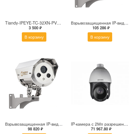
Tiandy-IPEYE-TC-32XN-PVZ 2Мп купольная «турель» IP камера с фиксированным объективом, серия SPARK со встроенным агентом IPEYE для ПВЗ
Взрывозащищенная IP-видеокамера Релион Релион-Exd-Н-100-ИК-IP5Мп2.7-13.5Z-PoE-SD-МК-TR
3 500 ₽
105 286 ₽
В корзину
В корзину
Взрывозащищенная IP-видеокамера Релион Релион-Exd-Н-100-ИК-IP5Мп2.8mm-PoE-МК-TR
IP-камера с 2Мп разрешением DS-2DE4225IW-DE(S5)
98 820 ₽
71 967.80 ₽