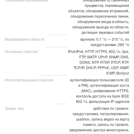
предметов, перемещения
объектов, обнаружение вторжений,
обнаружение пересечения линии,
обнаружение входа в область,
обнаружение выхода из области,
детекция звуковых событий
Маскирование области
вручную: 0.1 °/с — 210 °/с, по
предустановке: 280 °/c
Основные события
IPv4/IPv6, HTTP, HTTPS, 802.1x, Qos,
FTP, SMTP, UPnP, SNMP, DNS,
DDNS, NTP, RTSP, RTCP, RTP,
TCP/IP, DHCP, PPPoE, UDP, IGMP,
ICMP, Bonjour
Интеллектуальные события
аутентификация пользователя (ID
и PW), аутентификация хоста
(MAC), шифрование HTTPS,
контроль доступа на базе IEEE
802.1x, фильтрация IP-адресов
Захват лиц
действия по тревоге:
предустановка, патрулирование,
шаблон, запись видео на карту
памяти, запись по тревоге,
уведомление центра мониторинга,