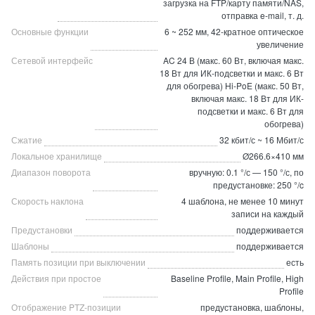
загрузка на FTP/карту памяти/NAS,
отправка e-mail, т. д.
Основные функции
6 ~ 252 мм, 42-кратное оптическое
увеличение
Сетевой интерфейс
AC 24 В (макс. 60 Вт, включая макс.
18 Вт для ИК-подсветки и макс. 6 Вт
для обогрева) Hi-PoE (макс. 50 Вт,
включая макс. 18 Вт для ИК-
подсветки и макс. 6 Вт для
обогрева)
Сжатие
32 кбит/с ~ 16 Мбит/с
Локальное хранилище
Ø266.6×410 мм
Диапазон поворота
вручную: 0.1 °/с — 150 °/с, по
предустановке: 250 °/c
Скорость наклона
4 шаблона, не менее 10 минут
записи на каждый
Предустановки
поддерживается
Шаблоны
поддерживается
Память позиции при выключении
есть
Действия при простое
Baseline Profile, Main Profile, High
Profile
Отображение PTZ-позиции
предустановка, шаблоны,