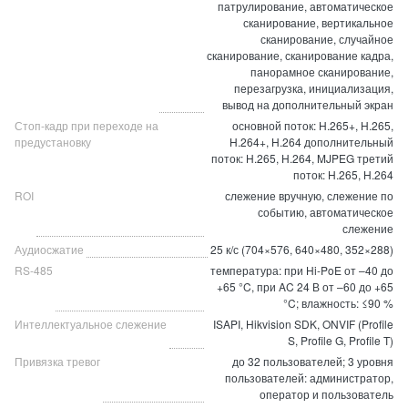
патрулирование, автоматическое
сканирование, вертикальное
сканирование, случайное
сканирование, сканирование кадра,
панорамное сканирование,
перезагрузка, инициализация,
вывод на дополнительный экран
Стоп-кадр при переходе на
основной поток: H.265+, H.265,
предустановку
H.264+, H.264 дополнительный
поток: H.265, H.264, MJPEG третий
поток: H.265, H.264
ROI
слежение вручную, слежение по
событию, автоматическое
слежение
Аудиосжатие
25 к/с (704×576, 640×480, 352×288)
RS-485
температура: при Hi-PoE от –40 до
+65 °C, при AC 24 В от –60 до +65
°C; влажность: ≤90 %
Интеллектуальное слежение
ISAPI, Hikvision SDK, ONVIF (Profile
S, Profile G, Profile T)
Привязка тревог
до 32 пользователей; 3 уровня
пользователей: администратор,
оператор и пользователь