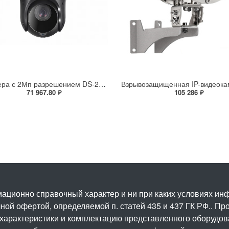
IP-камера с 2Мп разрешением DS-2DE4225IW-DE(S5)
71 967.80 ₽
105 286 ₽
ационно справочный характер и ни при каких условиях и
ой офертой, определяемой п. статей 435 и 437 ГК РФ.. Про
 характеристики и комплектацию представленного оборудо