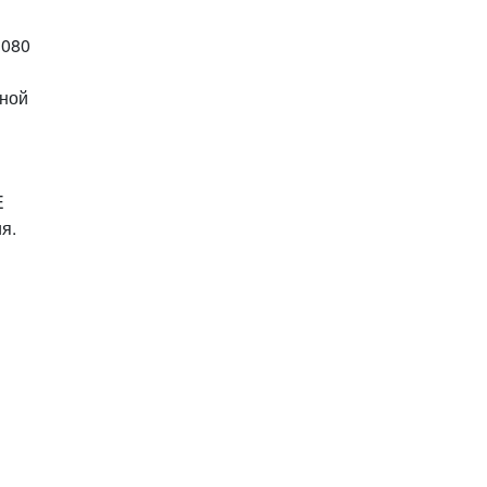
1080
лной
E
я.