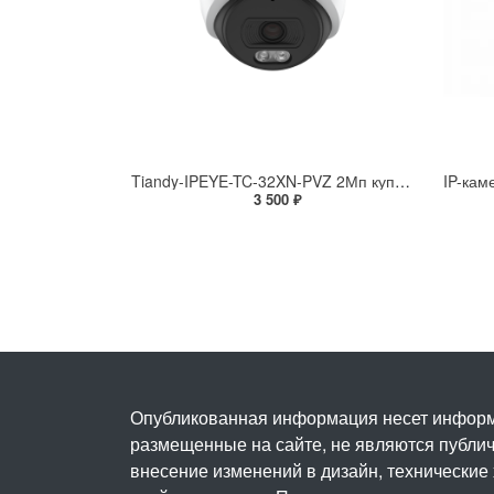
Tiandy-IPEYE-TC-32XN-PVZ 2Мп купольная «турель» IP камера с фиксированным объективом, серия SPARK со встроенным агентом IPEYE для ПВЗ
3 500 ₽
Опубликованная информация несет информ
размещенные на сайте, не являются публичн
внесение изменений в дизайн, технические