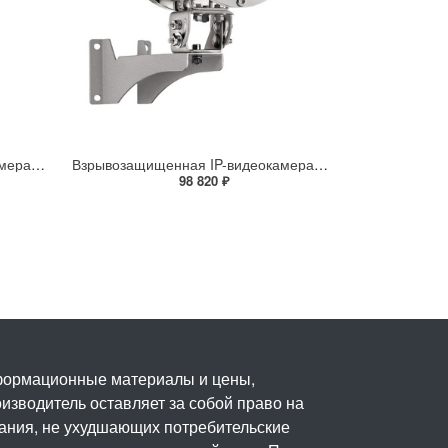
Взрывозащищенная IP-видеокамера Релион Релион-Exd-Н-100-ИК-IP5Мп2.7-13.5Z-PoE-SD-МК-TR
Взрывозащищенная IP-видеокамера Релион Релион-Exd-Н-100-ИК-IP5Мп2.8mm-PoE-МК-TR
98 820 ₽
нформационные материалы и цены,
изводитель оставляет за собой право на
вания, не ухудшающих потребительские