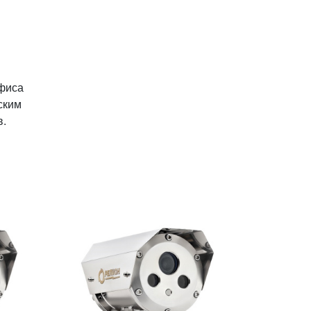
офиса
ским
в.