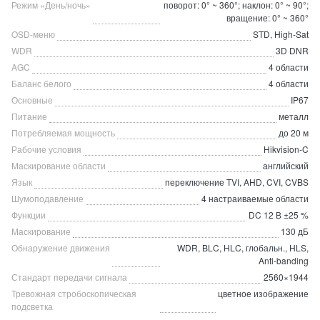
Режим «День/ночь»
поворот: 0° ~ 360°; наклон: 0° ~ 90°;
вращение: 0° ~ 360°
OSD-меню
STD, High-Sat
WDR
3D DNR
AGC
4 области
Баланс белого
4 области
Основные
IP67
Питание
металл
Потребляемая мощность
до 20 м
Рабочие условия
Hikvision-C
Маскирование области
английский
Язык
переключение TVI, AHD, CVI, CVBS
Шумоподавление
4 настраиваемые области
Функции
DC 12 В ±25 %
Маскирование
130 дБ
Обнаружение движения
WDR, BLC, HLC, глобальн., HLS,
Anti-banding
Стандарт передачи сигнала
2560×1944
Тревожная стробоскопическая
цветное изображение
подсветка