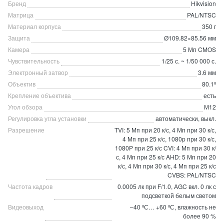
Бренд
Hikvision
Матрица
PAL/NTSC
Материал корпуса
350 г
Защита
Ø109.82×85.56 мм
Камера
5 Мп CMOS
Чувствительность
1/25 с. ~ 1/50 000 с.
Электронный затвор
3.6 мм
Объектив
80.1º
Крепление объектива
есть
Угол обзора
М12
Регулировка угла установки
автоматически, выкл.
Разрешение
TVI: 5 Мп при 20 к/с, 4 Мп при 30 к/с,
4 Мп при 25 к/с, 1080p при 30 к/с,
1080P при 25 к/с CVI: 4 Мп при 30 к/
с, 4 Мп при 25 к/с AHD: 5 Мп при 20
к/с, 4 Мп при 30 к/с, 4 Мп при 25 к/с
CVBS: PAL/NTSC
Частота кадров
0.0005 лк при F/1.0, AGC вкл. 0 лк с
подсветкой белым светом
Видеовыход
–40 ºС… +60 ºС, влажность не
более 90 %