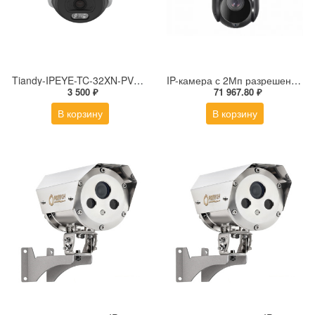
Tiandy-IPEYE-TC-32XN-PVZ 2Мп купольная «турель» IP камера с фиксированным объективом, серия SPARK со встроенным агентом IPEYE для ПВЗ
IP-камера с 2Мп разрешением DS-2DE4225IW-DE(S5)
3 500 ₽
71 967.80 ₽
В корзину
В корзину