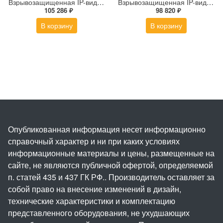
Взрывозащищенная IP-видеокамера Релион Релион-Exd-Н-100-ИК-IP5Мп2.7-13.5Z-PoE-SD-МК-TR
Взрывозащищенная IP-видеокамера Релион Релион-Exd-Н-100-ИК-IP5Мп2.8mm-PoE-МК-TR
105 286 ₽
98 820 ₽
В корзину
В корзину
Опубликованная информация несет информационно
справочный характер и ни при каких условиях
информационные материалы и цены, размещенные на
сайте, не являются публичной офертой, определяемой
п. статей 435 и 437 ГК РФ.. Производитель оставляет за
собой право на внесение изменений в дизайн,
технические характеристики и комплектацию
представленного оборудования, не ухудшающих