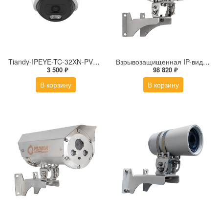
Tiandy-IPEYE-TC-32XN-PVZ 2Мп купольная «турель» IP камера с фиксированным объективом, серия SPARK со встроенным агентом IPEYE для ПВЗ
Взрывозащищенная IP-видеокамера Релион Релион-Exd-Н-100-ИК-IP5Мп2.8mm-PoE-МК-TR
3 500 ₽
98 820 ₽
В корзину
В корзину