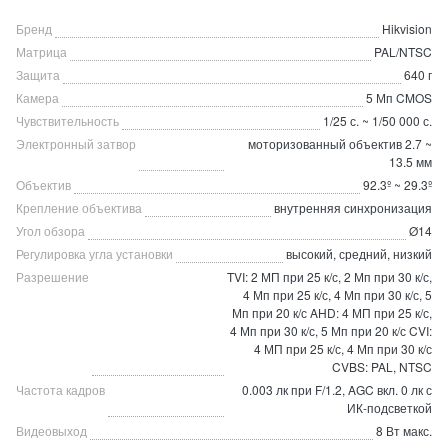
Бренд
Hikvision
Матрица
PAL/NTSC
Защита
640 г
Камера
5 Мп CMOS
Чувствительность
1/25 с. ~ 1/50 000 с.
Электронный затвор
моторизованный объектив 2.7 ~
13.5 мм
Объектив
92.3º ~ 29.3º
Крепление объектива
внутренняя синхронизация
Угол обзора
Ø14
Регулировка угла установки
высокий, средний, низкий
Разрешение
TVI: 2 МП при 25 к/с, 2 Мп при 30 к/с,
4 Мп при 25 к/с, 4 Мп при 30 к/с, 5
Мп при 20 к/с AHD: 4 МП при 25 к/с,
4 Мп при 30 к/с, 5 Мп при 20 к/с CVI:
4 МП при 25 к/с, 4 Мп при 30 к/с
CVBS: PAL, NTSC
Частота кадров
0.003 лк при F/1.2, AGC вкл. 0 лк с
ИК-подсветкой
Видеовыход
8 Вт макс.