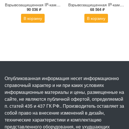
Взрывозащищенная IP-камера Релион Релион-Exd-Н-150-ИК-IP2Мп2.8mm-220-С-TR
Взрывозащищенная IP-камера Релион-Exd-М-50-ИК-IP4Мп3.6mm-PoE-TR
90 036 ₽
68 564 ₽
В корзину
В корзину
Опубликованная информация несет информационно
справочный характер и ни при каких условиях
информационные материалы и цены, размещенные на
сайте, не являются публичной офертой, определяемой
п. статей 435 и 437 ГК РФ.. Производитель оставляет за
собой право на внесение изменений в дизайн,
технические характеристики и комплектацию
представленного оборудования, не ухудшающих