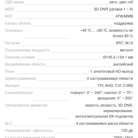
OSD-меню
авто, цвет,ч/б
WDR
3D DNR (уровни 1 ~ 9)
AGC
ATW/MWB
Баланс белого
поддержка
Основные
–40 ºС… +60 ºС, влажность не
более 90 %
Питание
IP67, IK10
Потребляемая мощность
металл
Рабочие условия
Ø145.2×124.1 мм
Маскирование области
английский
Язык
1 аналоговый HD-выход
Шумоподавление
4 настраиваемые области
Функции
TVI, AHD, CVI, CVBS
Синхронизация
поворот: 0° ~ 340°; наклон: 0° ~ 75°;
вращение: 0° ~ 355°
Обнаружение движения
яркость, резкость, 3D DNR,
зеркалирование,
интеллектуальная ИК-подсветка
BLC
4 настраиваемых масок области
Переключение «День/ночь»
130 дБ
Стандарт передачи сигнала
2560×1944