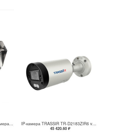
Взрывозащищенная IP-видеокамера Релион Релион-Exd-Н-100-ИК-IP5Мп2.8mm-PoE-МК-TR
IP-камера TRASSIR TR-D2183ZIR6 v7 (2.7-13.5 мм)
45 420.60 ₽