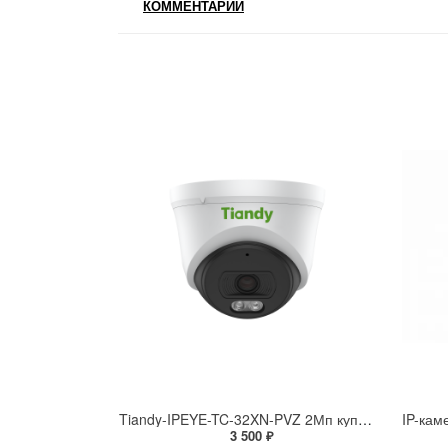
КОММЕНТАРИИ
Tiandy-IPEYE-TC-32XN-PVZ 2Мп купольная «турель» IP камера с фиксированным объективом, серия SPARK со встроенным агентом IPEYE для ПВЗ
3 500 ₽