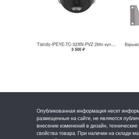
Tiandy-IPEYE-TC-32XN-PVZ 2Мп купольная «турель» IP камера с фиксированным объективом, серия SPARK со встроенным агентом IPEYE для ПВЗ
3 500 ₽
Опубликованная информация несет информ
размещенные на сайте, не являются публичн
внесение изменений в дизайн, технические
свойства товара. При наличии на складе м