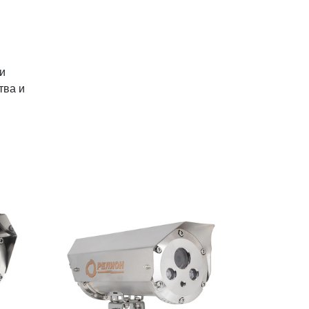
и
тва и