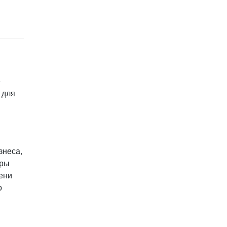
е
 для
знеса,
еры
ени
о