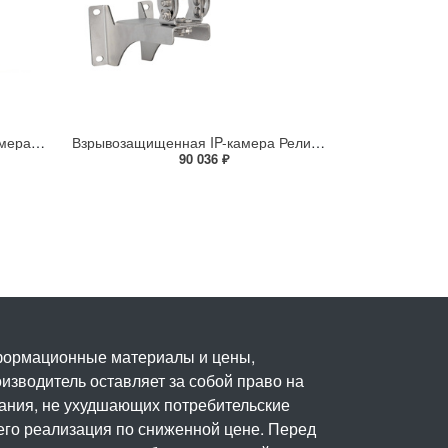
Взрывозащищенная IP-видеокамера Релион Релион-Exd-Н-100-ИК-IP5Мп2.8mm-PoE-МК-TR
Взрывозащищенная IP-камера Релион Релион-Exd-Н-150-ИК-IP2Мп2.8mm-220-С-TR
90 036 ₽
нформационные материалы и цены,
изводитель оставляет за собой право на
вания, не ухудшающих потребительские
его реализация по сниженной цене. Перед