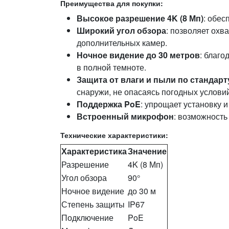
Преимущества для покупки:
Высокое разрешение 4K (8 Мп)
: обес
Широкий угол обзора
: позволяет охв
дополнительных камер.
Ночное видение до 30 метров
: благо
в полной темноте.
Защита от влаги и пыли по стандарт
снаружи, не опасаясь погодных условий
Поддержка PoE
: упрощает установку 
Встроенный микрофон
: возможность
Технические характеристики:
Характеристика
Значение
Разрешение
4K (8 Мп)
Угол обзора
90°
Ночное видение
до 30 м
Степень защиты
IP67
Подключение
PoE