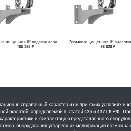
Взрывозащищенная IP-видеокамера Релион Релион-Exd-Н-100-ИК-IP5Мп2.7-13.5Z-PoE-SD-МК-TR
105 286 ₽
98 820 ₽
ационно справочный характер и ни при каких условиях и
ой офертой, определяемой п. статей 435 и 437 ГК РФ.. Про
 характеристики и комплектацию представленного оборудо
агазина, оборудования устаревших модификаций возможна 