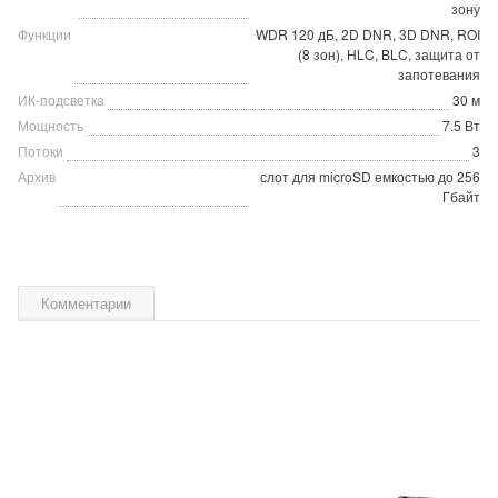
зону
Функции
WDR 120 дБ, 2D DNR, 3D DNR, ROI
(8 зон), HLC, BLC, защита от
запотевания
ИК-подсветка
30 м
Мощность
7.5 Вт
Потоки
3
Архив
слот для microSD емкостью до 256
Гбайт
Комментарии