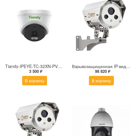
Tiandy-IPEYE-TC-32XN-PVZ 2Мп купольная «турель» IP камера с фиксированным объективом, серия SPARK со встроенным агентом IPEYE для ПВЗ
Взрывозащищенная IP-видеокамера Релион Релион-Exd-Н-100-ИК-IP5Мп2.8mm-PoE-МК-TR
3 500 ₽
98 820 ₽
В корзину
В корзину