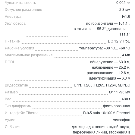
Чувствительность
0.002 лк
Фокусное расстояние
2.8 мм
Апертура
F/1.6
Угол обзора
по горизонтали — 101.1°,
вертикали — 55.3°, диагонали —
111.1°
Питание
DC 12 V, PoE
Рабочие условия
температура: –30 °C... +60 °C
Максимальное разрешение
4 Мп
DORI
обнаружение — 63.0 м,
наблюдение — 25.2 м,
распознавание — 12.6 м,
идентификация — 6.3 м
Видеосжатие
Ultra H.265, H.265, H.264, MJPEG
Размер
Ø111×95 мм
Вес
430 г
Тип диафрагмы
фиксированная
Интерфейс Ethernet
RJ45 auto 10/100М Ethernet
Аудио
микрофон
События
детекция движения, людей, звука,
пересечения линии, вторжения в