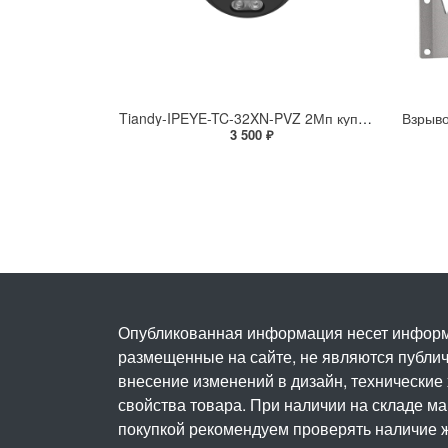
Tiandy-IPEYE-TC-32XN-PVZ 2Мп купольная «турель» IP камера с фиксированным объективом, серия SPARK со встроенным агентом IPEYE для ПВЗ
3 500 ₽
Опубликованная информация несет информ
размещенные на сайте, не являются публичн
внесение изменений в дизайн, технические
свойства товара. При наличии на складе м
покупкой рекомендуем проверять наличие ж