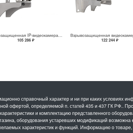
Взрывозащищенная IP-видеокамера Релион Релион-Exd-Н-100-ИК-IP5Мп2.7-13.5Z-PoE-SD-МК-TR
105 286 ₽
122 244 ₽
ационно справочный характер и ни при каких условиях и
ой офертой, определяемой п. статей 435 и 437 ГК РФ.. Про
 характеристики и комплектацию представленного оборудо
агазина, оборудования устаревших модификаций возможна 
елаемых характеристик и функций. Информацию о товаре, 