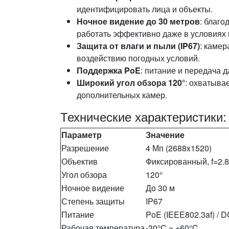
идентифицировать лица и объекты.
Ночное видение до 30 метров
: благ
работать эффективно даже в условиях 
Защита от влаги и пыли (IP67)
: камер
воздействию погодных условий.
Поддержка PoE
: питание и передача 
Широкий угол обзора 120°
: охватыва
дополнительных камер.
Технические характеристики:
Параметр
Значение
Разрешение
4 Мп (2688x1520)
Объектив
Фиксированный, f=2.
Угол обзора
120°
Ночное видение
До 30 м
Степень защиты
IP67
Питание
PoE (IEEE802.3af) / 
Рабочая температура
-30°C ~ +60°C