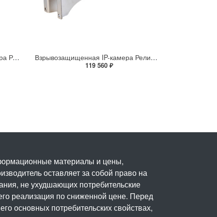
Взрывозащищенная видеокамера Релион Релион-Exd-Н-150-ИК-IP2Мп5-50Z-220-SD-С-TR
Взрывозащищенная IP-камера Релион Релион-Exd-Н-150-ИК-IP8Мп2.7-13.5Z-PoE-SD-МК-TR
119 560 ₽
нформационные материалы и цены,
изводитель оставляет за собой право на
вания, не ухудшающих потребительские
его реализация по сниженной цене. Перед
его основных потребительских свойствах,