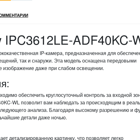
ОММЕНТАРИИ
ew IPC3612LE-ADF40KC-
кокачественная IP-камера, предназначенная для обеспече
ещений, так и снаружи. Эта модель оснащена передовыми
ое изображение даже при слабом освещении.
я:
ходимо обеспечить круглосуточный контроль за входной зо
40KC-WL позволит вам наблюдать за происходящим в реал
оследующего анализа. Благодаря высокому разрешению и ф
ьчайшие детали даже ночью.
вает детализированную картинку, что позволяет легко