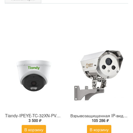
Tiandy-IPEYE-TC-32XN-PVZ 2Мп купольная «турель» IP камера с фиксированным объективом, серия SPARK со встроенным агентом IPEYE для ПВЗ
Взрывозащищенная IP-видеокамера Релион Релион-Exd-Н-100-ИК-IP5Мп2.7-13.5Z-PoE-SD-МК-TR
3 500 ₽
105 286 ₽
В корзину
В корзину