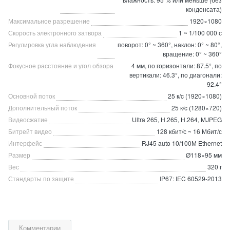
конденсата)
Максимальное разрешение
1920×1080
Скорость электронного затвора
1 ~ 1/100 000 с
Регулировка угла наблюдения
поворот: 0° ~ 360°, наклон: 0° ~ 80°,
вращение: 0° ~ 360°
Фокусное расстояние и угол обзора
4 мм, по горизонтали: 87.5°, по
вертикали: 46.3°, по диагонали:
92.4°
Основной поток
25 к/c (1920×1080)
Дополнительный поток
25 к/c (1280×720)
Видеосжатие
Ultra 265, H.265, H.264, MJPEG
Битрейт видео
128 кбит/с ~ 16 Мбит/с
Интерфейс
RJ45 auto 10/100М Ethernet
Размер
Ø118×95 мм
Вес
320 г
Стандарты по защите
IP67: IEC 60529-2013
Комментарии