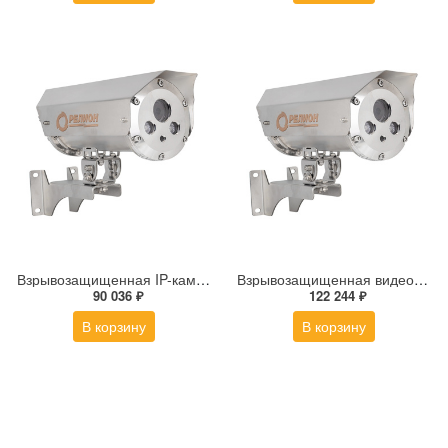
Взрывозащищенная IP-камера Релион Релион-Exd-Н-150-ИК-IP2Мп2.8mm-220-С-TR
Взрывозащищенная видеокамера Релион Релион-Exd-Н-150-ИК-IP2Мп5-50Z-220-SD-С-TR
90 036 ₽
122 244 ₽
В корзину
В корзину