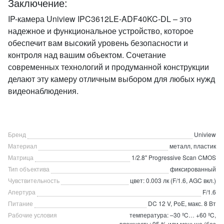
Заключение:
IP-камера Uniview IPC3612LE-ADF40KC-DL – это
надежное и функциональное устройство, которое
обеспечит вам высокий уровень безопасности и
контроля над вашим объектом. Сочетание
современных технологий и продуманной конструкции
делают эту камеру отличным выбором для любых нужд
видеонаблюдения.
Бренд
Uniview
Материал
металл, пластик
Матрица
1/2.8" Progressive Scan CMOS
Тип объектива
фиксированный
Чувствительность
цвет: 0.003 лк (F/1.6, AGC вкл.)
Апертура
F/1.6
Питание
DC 12 V, PoE, макс. 8 Вт
Рабочие условия
температура: –30 ºC… +60 ºC,
влажность: 95 % или меньше (без