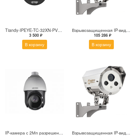
Tiandy-IPEYE-TC-32XN-PVZ 2Мп купольная «турель» IP камера с фиксированным объективом, серия SPARK со встроенным агентом IPEYE для ПВЗ
Взрывозащищенная IP-видеокамера Релион Релион-Exd-Н-100-ИК-IP5Мп2.7-13.5Z-PoE-SD-МК-TR
3 500 ₽
105 286 ₽
В корзину
В корзину
IP-камера с 2Мп разрешением DS-2DE4225IW-DE(S5)
Взрывозащищенная IP-видеокамера Релион Релион-Exd-Н-100-ИК-IP5Мп2.8mm-PoE-МК-TR