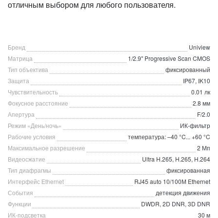
отличным выбором для любого пользователя.
Бренд
Uniview
Матрица
1/2.9" Progressive Scan CMOS
Тип объектива
фиксированный
Защита
IP67, IK10
Чувствительность
0.01 лк
Фокусное расстояние
2.8 мм
Апертура
F/2.0
Режим «День/ночь»
ИК-фильтр
Рабочие условия
температура: –40 °C... +60 °C
Максимальное разрешение
2 Мп
Видеосжатие
Ultra H.265, H.265, H.264
Тип диафрагмы
фиксированная
Интерфейс Ethernet
RJ45 auto 10/100М Ethernet
События
детекция движения
Функции
DWDR, 2D DNR, 3D DNR
ИК-подсветка
30 м