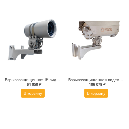
Взрывозащищенная IP-видеокамера Релион Релион-Exd-М-50-ИК-IP2Мп3.6mm-PoE-TR
Взрывозащищенная видеокамера Релион Релион-Exd-Н-150-ИК-IP2Мп2.7-13.5Z-PoE-SD-МК-С-TR
64 050 ₽
106 079 ₽
В корзину
В корзину