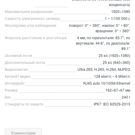
конденсата)
Максимальное разрешение
1920×1080
Скорость электронного затвора
1 ~ 1/100 000 с
Регулировка угла наблюдения
поворот: 0° ~ 360°, наклон: 0° ~ 80°,
вращение: 0° ~ 360°
Фокусное расстояние и угол обзора
4 мм, по горизонтали: 83.7°, по
вертикали: 44.6°, по диагонали:
89.1°
Основной поток
25 к/c (1920×1080)
Дополнительный поток
25 к/c (640×360)
Видеосжатие
Ultra 265, H.265, H.264, MJPEG
Битрейт видео
128 кбит/с ~ 6 Мбит/с
Интерфейс
RJ45 auto 10/100М Ethernet
Размер
162×67×67 мм
Вес
240 г
Стандарты по защите
IP67: IEC 60529-2013
Комментарии