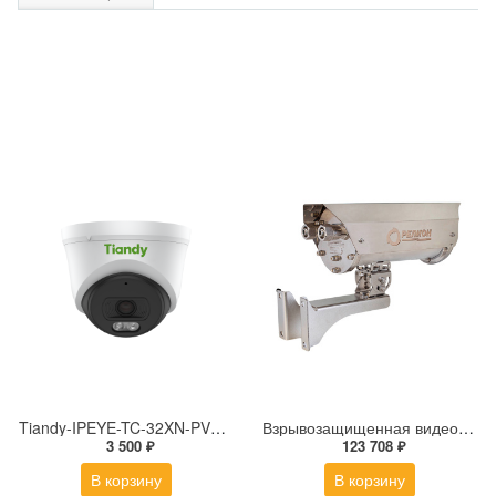
Tiandy-IPEYE-TC-32XN-PVZ 2Мп купольная «турель» IP камера с фиксированным объективом, серия SPARK со встроенным агентом IPEYE для ПВЗ
Взрывозащищенная видеокамера Релион Релион-Exd-Н-150-ИК-IP2Мп5-50Z-PoE-SD-МК-С-TR
3 500 ₽
123 708 ₽
В корзину
В корзину