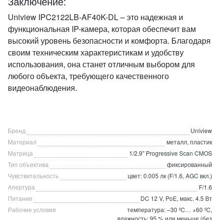
Заключение:
Uniview IPC2122LB-AF40K-DL – это надежная и
функциональная IP-камера, которая обеспечит вам
высокий уровень безопасности и комфорта. Благодаря
своим техническим характеристикам и удобству
использования, она станет отличным выбором для
любого объекта, требующего качественного
видеонаблюдения.
Бренд
Uniview
Материал
металл, пластик
Матрица
1/2.9" Progressive Scan CMOS
Тип объектива
фиксированный
Чувствительность
цвет: 0.005 лк (F/1.6, AGC вкл.)
Апертура
F/1.6
Питание
DC 12 V, PoE, макс. 4.5 Вт
Рабочие условия
температура: –30 ºC… +60 ºC,
влажность: 95 % или меньше (без