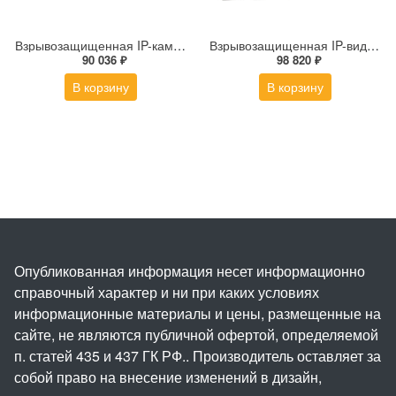
Взрывозащищенная IP-камера Релион Релион-Exd-Н-150-ИК-IP2Мп2.8mm-220-С-TR
Взрывозащищенная IP-видеокамера Релион Релион-Exd-Н-100-ИК-IP5Мп2.8mm-PoE-МК-TR
90 036 ₽
98 820 ₽
В корзину
В корзину
Опубликованная информация несет информационно
справочный характер и ни при каких условиях
информационные материалы и цены, размещенные на
сайте, не являются публичной офертой, определяемой
п. статей 435 и 437 ГК РФ.. Производитель оставляет за
собой право на внесение изменений в дизайн,