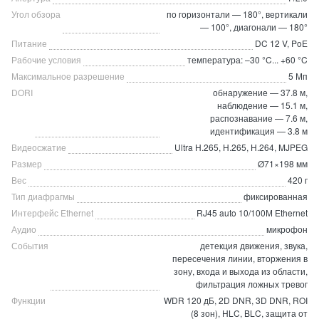
Угол обзора
по горизонтали — 180°, вертикали
— 100°, диагонали — 180°
Питание
DC 12 V, PoE
Рабочие условия
температура: –30 °C... +60 °C
Максимальное разрешение
5 Мп
DORI
обнаружение — 37.8 м,
наблюдение — 15.1 м,
распознавание — 7.6 м,
идентификация — 3.8 м
Видеосжатие
Ultra H.265, H.265, H.264, MJPEG
Размер
Ø71×198 мм
Вес
420 г
Тип диафрагмы
фиксированная
Интерфейс Ethernet
RJ45 auto 10/100М Ethernet
Аудио
микрофон
События
детекция движения, звука,
пересечения линии, вторжения в
зону, входа и выхода из области,
фильтрация ложных тревог
Функции
WDR 120 дБ, 2D DNR, 3D DNR, ROI
(8 зон), HLC, BLC, защита от