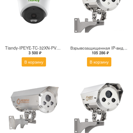
Tiandy-IPEYE-TC-32XN-PVZ 2Мп купольная «турель» IP камера с фиксированным объективом, серия SPARK со встроенным агентом IPEYE для ПВЗ
Взрывозащищенная IP-видеокамера Релион Релион-Exd-Н-100-ИК-IP5Мп2.7-13.5Z-PoE-SD-МК-TR
3 500 ₽
105 286 ₽
В корзину
В корзину