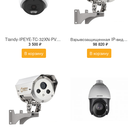
Tiandy-IPEYE-TC-32XN-PVZ 2Мп купольная «турель» IP камера с фиксированным объективом, серия SPARK со встроенным агентом IPEYE для ПВЗ
Взрывозащищенная IP-видеокамера Релион Релион-Exd-Н-100-ИК-IP5Мп2.8mm-PoE-МК-TR
3 500 ₽
98 820 ₽
В корзину
В корзину