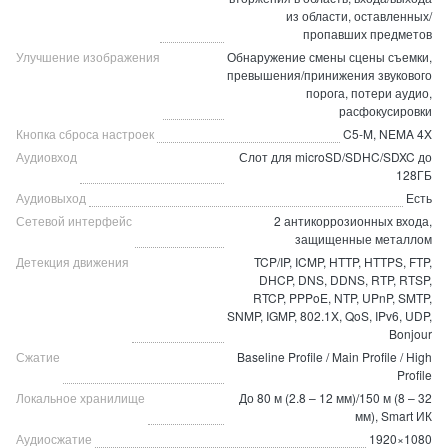
из области, оставленных/
пропавших предметов
Улучшение изображения
Обнаружение смены сцены съемки,
превышения/принижения звукового
порога, потери аудио,
расфокусировки
Кнопка сброса настроек
C5-M, NEMA 4X
Аудиовход
Слот для microSD/SDHC/SDXC до
128ГБ
Аудиовыход
Есть
Сетевой интерфейс
2 антикоррозионных входа,
защищенные металлом
Детекция движения
TCP/IP, ICMP, HTTP, HTTPS, FTP,
DHCP, DNS, DDNS, RTP, RTSP,
RTCP, PPPoE, NTP, UPnP, SMTP,
SNMP, IGMP, 802.1X, QoS, IPv6, UDP,
Bonjour
Сжатие
Baseline Profile / Main Profile / High
Profile
Локальное хранилище
До 80 м (2.8 – 12 мм)/150 м (8 – 32
мм), Smart ИК
Аудиосжатие
1920×1080