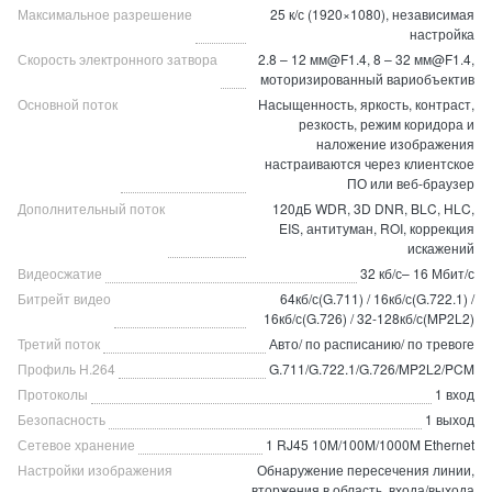
Максимальное разрешение
25 к/с (1920×1080), независимая
настройка
Скорость электронного затвора
2.8 – 12 мм@F1.4, 8 – 32 мм@F1.4,
моторизированный вариобъектив
Основной поток
Насыщенность, яркость, контраст,
резкость, режим коридора и
наложение изображения
настраиваются через клиентское
ПО или веб-браузер
Дополнительный поток
120дБ WDR, 3D DNR, BLC, HLC,
EIS, антитуман, ROI, коррекция
искажений
Видеосжатие
32 кб/с– 16 Мбит/с
Битрейт видео
64кб/с(G.711) / 16кб/с(G.722.1) /
16кб/с(G.726) / 32-128кб/с(MP2L2)
Третий поток
Авто/ по расписанию/ по тревоге
Профиль H.264
G.711/G.722.1/G.726/MP2L2/PCM
Протоколы
1 вход
Безопасность
1 выход
Сетевое хранение
1 RJ45 10M/100M/1000M Ethernet
Настройки изображения
Обнаружение пересечения линии,
вторжения в область, входа/выхода