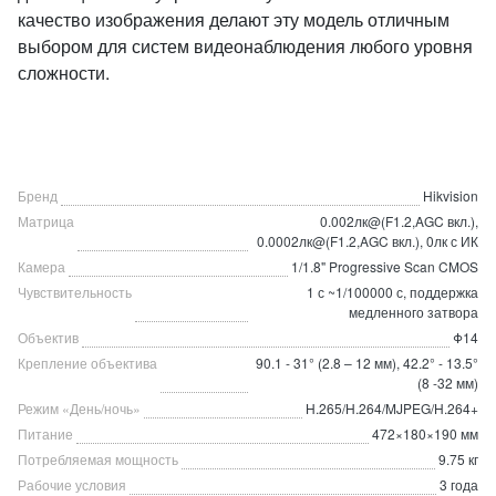
качество изображения делают эту модель отличным
выбором для систем видеонаблюдения любого уровня
сложности.
Бренд
Hikvision
Матрица
0.002лк@(F1.2,AGC вкл.),
0.0002лк@(F1.2,AGC вкл.), 0лк с ИК
Камера
1/1.8" Progressive Scan CMOS
Чувствительность
1 с ~1/100000 с, поддержка
медленного затвора
Объектив
Φ14
Крепление объектива
90.1 - 31° (2.8 – 12 мм), 42.2° - 13.5°
(8 -32 мм)
Режим «День/ночь»
H.265/H.264/MJPEG/H.264+
Питание
472×180×190 мм
Потребляемая мощность
9.75 кг
Рабочие условия
3 года