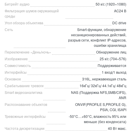
Битрейт аудио
50 к/с (1920×1080)
Фильтрация шумов окружающей
AC24 В
среды
Угол обзора объектива
DC drive
Сеть
Smart-функции, обнаружение
несанкционированных действий,
разрыв сети, конфликт IP-адресов,
ошибки хранилища
Переключение «День/ночь»
Обнаружение лиц
Изображение
25 к/с (704×576)
Совместимость
Поддерживается
Интерфейсы
1 вход/1 выход
Основное
316L, нержавеющая сталь
Срабатывание тревоги
16кГц/ 32кГц/ 44.1кГц/ 48кГц
Smart видеоаналитика
NAS (Поддержка NFS,SMB/CIFS),
ANR
Распознавание объектов
ONVIF(PROFILE S,PROFILE G),
PSIA, CGI, ISAPI
Тревожные интерфейсы
-50°C…+60°C, влажность 95% или
меньше (без конденсата)
Частота дискретизации
40 Вт макс.