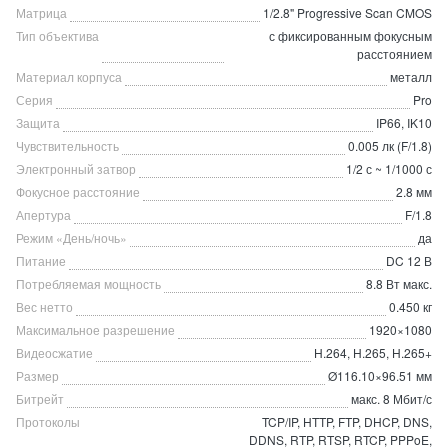
Матрица
1/2.8" Progressive Scan CMOS
Тип объектива
с фиксированным фокусным
расстоянием
Материал корпуса
металл
Серия
Pro
Защита
IP66, IK10
Чувствительность
0.005 лк (F/1.8)
Электронный затвор
1/2 с ~ 1/1000 с
Фокусное расстояние
2.8 мм
Апертура
F/1.8
Режим «День/ночь»
да
Питание
DC 12 В
Потребляемая мощность
8.8 Вт макс.
Вес нетто
0.450 кг
Максимальное разрешение
1920×1080
Видеосжатие
H.264, H.265, H.265+
Размер
Ø116.10×96.51 мм
Битрейт
макс. 8 Мбит/с
Протоколы
TCP/IP, HTTP, FTP, DHCP, DNS,
DDNS, RTP, RTSP, RTCP, PPPoE,