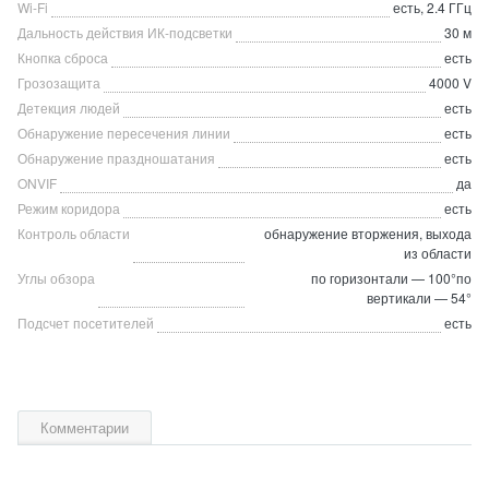
Wi-Fi
есть, 2.4 ГГц
Дальность действия ИК-подсветки
30 м
Кнопка сброса
есть
Грозозащита
4000 V
Детекция людей
есть
Обнаружение пересечения линии
есть
Обнаружение праздношатания
есть
ONVIF
да
Режим коридора
есть
Контроль области
обнаружение вторжения, выхода
из области
Углы обзора
по горизонтали — 100°по
вертикали — 54°
Подсчет посетителей
есть
Комментарии