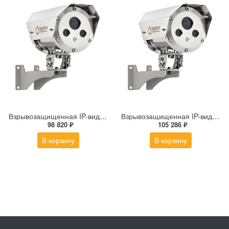
Взрывозащищенная IP-видеокамера Релион Релион-Exd-Н-100-ИК-IP5Мп2.8mm-PoE-МК-TR
Взрывозащищенная IP-видеокамера Релион Релион-Exd-Н-100-ИК-IP5Мп2.7-13.5Z-PoE-SD-МК-TR
98 820 ₽
105 286 ₽
В корзину
В корзину