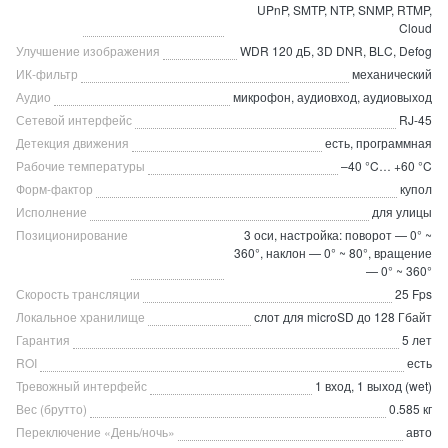
UPnP, SMTP, NTP, SNMP, RTMP,
Cloud
Улучшение изображения
WDR 120 дБ, 3D DNR, BLC, Defog
ИК-фильтр
механический
Аудио
микрофон, аудиовход, аудиовыход
Сетевой интерфейс
RJ-45
Детекция движения
есть, программная
Рабочие температуры
–40 °C… +60 °C
Форм-фактор
купол
Исполнение
для улицы
Позиционирование
3 оси, настройка: поворот — 0° ~
360°, наклон — 0° ~ 80°, вращение
— 0° ~ 360°
Скорость трансляции
25 Fps
Локальное хранилище
слот для microSD до 128 Гбайт
Гарантия
5 лет
ROI
есть
Тревожный интерфейс
1 вход, 1 выход (wet)
Вес (брутто)
0.585 кг
Переключение «День/ночь»
авто