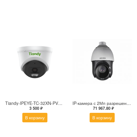
Tiandy-IPEYE-TC-32XN-PVZ 2Мп купольная «турель» IP камера с фиксированным объективом, серия SPARK со встроенным агентом IPEYE для ПВЗ
IP-камера с 2Мп разрешением DS-2DE4225IW-DE(S5)
3 500 ₽
71 967.80 ₽
В корзину
В корзину