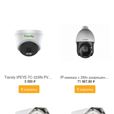
Tiandy-IPEYE-TC-32XN-PVZ 2Мп купольная «турель» IP камера с фиксированным объективом, серия SPARK со встроенным агентом IPEYE для ПВЗ
IP-камера с 2Мп разрешением DS-2DE4225IW-DE(S5)
3 500 ₽
71 967.80 ₽
В корзину
В корзину