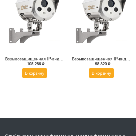
Взрывозащищенная IP-видеокамера Релион Релион-Exd-Н-100-ИК-IP5Мп2.7-13.5Z-PoE-SD-МК-TR
Взрывозащищенная IP-видеокамера Релион Релион-Exd-Н-100-ИК-IP5Мп2.8mm-PoE-МК-TR
105 286 ₽
98 820 ₽
В корзину
В корзину