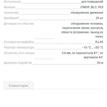
Исполнение
для помещений
Функции
DWDR, BLC, ROI
Аналитика
обнаружение движения
Фреймрейт
25 к/с
Детекция по событию
обнаружение человека,
пересечения линии, контроль
области (вторжение / выход из
зоны)
Сетевые интерфейсы
RJ-45
Рабочая температура
–10 °C... +50 °C
Объектив, угол обзора
3.6 мм, по горизонтали 81°, по
вертикали 44°
Диапазон подсветки
20 м
Комментарии