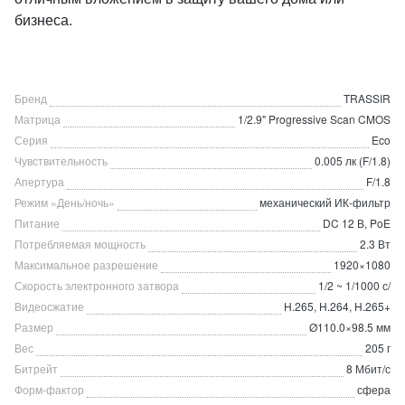
бизнеса.
Бренд
TRASSIR
Матрица
1/2.9" Progressive Scan CMOS
Серия
Eco
Чувствительность
0.005 лк (F/1.8)
Апертура
F/1.8
Режим «День/ночь»
механический ИК-фильтр
Питание
DC 12 В, PoE
Потребляемая мощность
2.3 Вт
Максимальное разрешение
1920×1080
Скорость электронного затвора
1/2 ~ 1/1000 с/
Видеосжатие
H.265, H.264, H.265+
Размер
Ø110.0×98.5 мм
Вес
205 г
Битрейт
8 Мбит/с
Форм-фактор
сфера