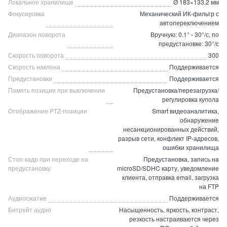
Локальное хранилище
Ø 183×133.2 мм
Фокусировка
Механический ИК-фильтр с
автопереключением
Диапазон поворота
Вручную: 0.1° - 30°/с, по
предустановке: 30°/с
Скорость поворота
300
Скорость наклона
Поддерживается
Предустановки
Поддерживается
Память позиции при выключении
Предустановка/перезагрузка/
регулировка купола
Отображение PTZ-позиции
Smart видеоаналитика,
обнаружение
несанкционированных действий,
разрыв сети, конфликт IP-адресов,
ошибки хранилища
Стоп-кадр при переходе на
Предустановка, запись на
предустановку
microSD/SDHC карту, уведомление
клиента, отправка email, загрузка
на FTP
Аудиосжатие
Поддерживается
Битрейт аудио
Насыщенность, яркость, контраст,
резкость настраиваются через