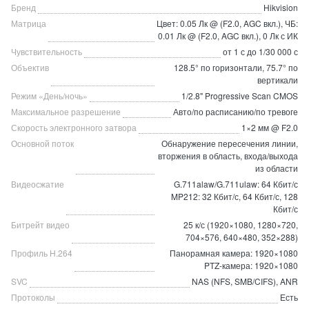
Бренд
Hikvision
Матрица
Цвет: 0.05 Лк @ (F2.0, AGC вкл.), ЧБ:
0.01 Лк @ (F2.0, AGC вкл.), 0 Лк с ИК
Чувствительность
от 1 с до 1/30 000 с
Объектив
128.5° по горизонтали, 75.7° по
вертикали
Режим «День/ночь»
1/2.8" Progressive Scan CMOS
Максимальное разрешение
Авто/по расписанию/по тревоге
Скорость электронного затвора
1×2 мм @ F2.0
Основной поток
Обнаружение пересечения линии,
вторжения в область, входа/выхода
из области
Видеосжатие
G.711alaw/G.711ulaw: 64 Кбит/с
MP212: 32 Кбит/с, 64 Кбит/с, 128
Кбит/с
Битрейт видео
25 к/с (1920×1080, 1280×720,
704×576, 640×480, 352×288)
Профиль H.264
Панорамная камера: 1920×1080
PTZ-камера: 1920×1080
SVC
NAS (NFS, SMB/CIFS), ANR
Протоколы
Есть