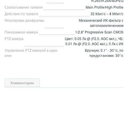
H.265/H.264/MJPEG
Срабатывание тревоги
Main Profile/High Profile
Действия по тревоге
32 Кбит/с – 8 Мбит/с
Регулировка диафрагмы
Механический ИК-фильтр с
автопереключением
Панорамная камера
1/2.8" Progressive Scan CMOS
PTZ камера
Цвет: 0.05 Лк @ (F2.0, AGC вкл.), ЧБ:
0.01 Лк @ (F2.0, AGC вкл.), 0 Лк с ИК
Управление PTZ камерой в один
Вручную: 0.1° - 30°/с, по
клик
предустановке: 30°/с
Комментарии