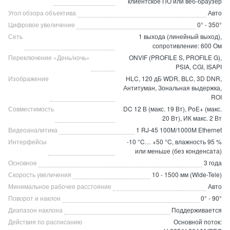
клиентское ПО или веб-браузер
Угол обзора объектива
Авто
Цифровое увеличение
0° - 350°
Сеть
1 выхода (линейный выход),
сопротивление: 600 Ом
Переключение «День/ночь»
ONVIF (PROFILE S, PROFILE G),
PSIA, CGI, ISAPI
Изображение
HLC, 120 дБ WDR, BLC, 3D DNR,
Антитуман, Зональная выдержка,
ROI
Совместимость
DC 12 В (макс. 19 Вт), PoE+ (макс.
20 Вт), ИК макс. 2 Вт
Видеоаналитика
1 RJ-45 100M/1000M Ethernet
Интерфейсы
-10 °C… +50 °C, влажность 95 %
или меньше (без конденсата)
Основное
3 года
Скорость увеличения
10 - 1500 мм (Wide-Tele)
Минимальное рабочее расстояние
Авто
Поворот и наклон
0° - 90°
Диапазон наклона
Поддерживается
Действия по расписанию
Основной поток: