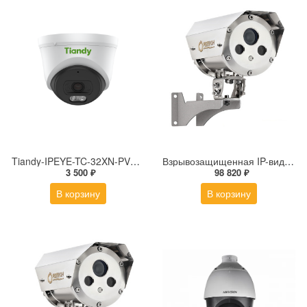
Tiandy-IPEYE-TC-32XN-PVZ 2Мп купольная «турель» IP камера с фиксированным объективом, серия SPARK со встроенным агентом IPEYE для ПВЗ
Взрывозащищенная IP-видеокамера Релион Релион-Exd-Н-100-ИК-IP5Мп2.8mm-PoE-МК-TR
3 500 ₽
98 820 ₽
В корзину
В корзину