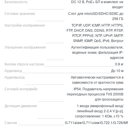
Безопасность
DC 12 В, PoE+ БП в комплект не
входит
Сетевое хранение
Слот для microSD/SDHC/SDXC до
256 ГБ
Настройки изображения
TCP/IP, UDP, ICMP, HTTP, HTTPS,
FTP, DHCP, DNS, DDNS, RTP, RTSP,
RTCP, PPPoE, NTP, UPnP, SMTP,
SNMP, IGMP, QoS, IPv6, Bonjour
Улучшение изображения
Аутентификация пользователя,
водяные знаки, фильтрация IP-
адресов
Кнопка сброса настроек
0.9 кг
Аудиовход
До 10 м
Аудиовыход
Автоматически настраивается в
зависимости от кратности зума
Сетевой интерфейс
IP54, Подавитель напряжения
переходных процессов TVS 2000В
для грозозащиты
Детекция движения
1 входа (микрофонный вход/
линейный вход) 2-2.4 V [p-p],
сопротивление: 1 КОм, ±10 %
Сжатие
G.711alaw/G.711ulaw/G.722.1/G.726/M