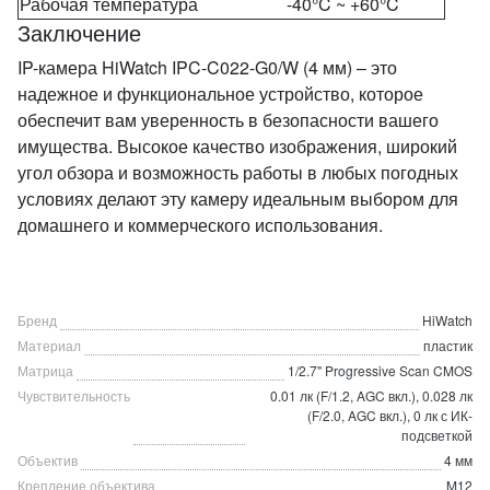
Рабочая температура
-40°C ~ +60°C
Заключение
IP-камера HiWatch IPC-C022-G0/W (4 мм) – это
надежное и функциональное устройство, которое
обеспечит вам уверенность в безопасности вашего
имущества. Высокое качество изображения, широкий
угол обзора и возможность работы в любых погодных
условиях делают эту камеру идеальным выбором для
домашнего и коммерческого использования.
Бренд
HiWatch
Материал
пластик
Матрица
1/2.7" Progressive Scan CMOS
Чувствительность
0.01 лк (F/1.2, AGC вкл.), 0.028 лк
(F/2.0, AGC вкл.), 0 лк с ИК-
подсветкой
Объектив
4 мм
Крепление объектива
M12