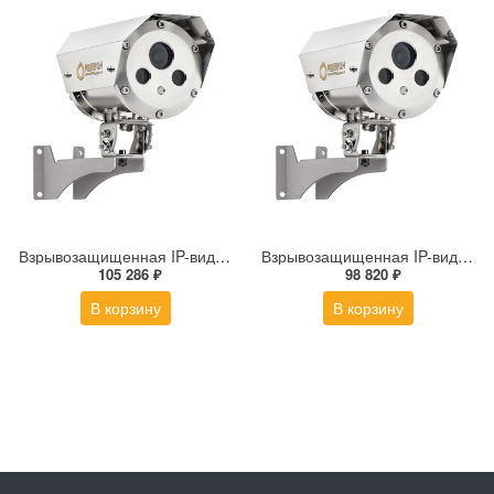
Взрывозащищенная IP-видеокамера Релион Релион-Exd-Н-100-ИК-IP5Мп2.7-13.5Z-PoE-SD-МК-TR
Взрывозащищенная IP-видеокамера Релион Релион-Exd-Н-100-ИК-IP5Мп2.8mm-PoE-МК-TR
105 286 ₽
98 820 ₽
В корзину
В корзину