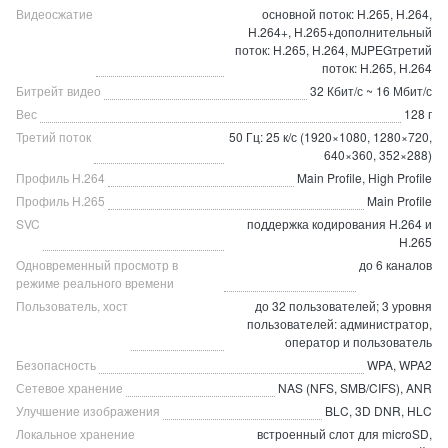
Видеосжатие
основной поток: H.265, H.264,
H.264+, H.265+дополнительный
поток: H.265, H.264, MJPEGтретий
поток: H.265, H.264
Битрейт видео
32 Кбит/с ~ 16 Мбит/с
Вес
128 г
Третий поток
50 Гц: 25 к/с (1920×1080, 1280×720,
640×360, 352×288)
Профиль H.264
Main Profile, High Profile
Профиль H.265
Main Profile
SVC
поддержка кодирования H.264 и
H.265
Одновременный просмотр в
до 6 каналов
режиме реального времени
Пользователь, хост
до 32 пользователей; 3 уровня
пользователей: администратор,
оператор и пользователь
Безопасность
WPA, WPA2
Сетевое хранение
NAS (NFS, SMB/CIFS), ANR
Улучшение изображения
BLC, 3D DNR, HLC
Локальное хранение
встроенный слот для microSD,