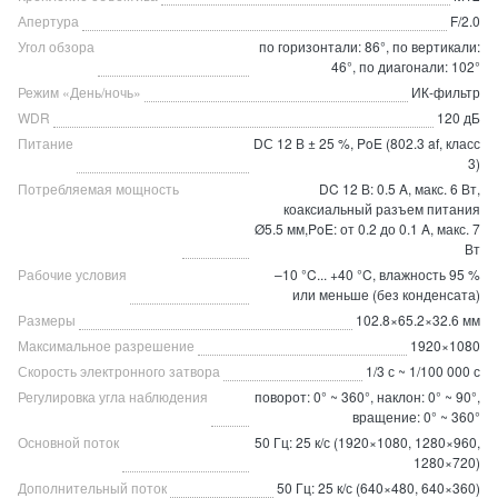
Апертура
F/2.0
Угол обзора
по горизонтали: 86°, по вертикали:
46°, по диагонали: 102°
Режим «День/ночь»
ИК-фильтр
WDR
120 дБ
Питание
DС 12 В ± 25 %, PoE (802.3 af, класс
3)
Потребляемая мощность
DC 12 В: 0.5 A, макс. 6 Вт,
коаксиальный разъем питания
Ø5.5 мм,PoE: от 0.2 до 0.1 A, макс. 7
Вт
Рабочие условия
–10 °C... +40 °C, влажность 95 %
или меньше (без конденсата)
Размеры
102.8×65.2×32.6 мм
Максимальное разрешение
1920×1080
Скорость электронного затвора
1/3 с ~ 1/100 000 с
Регулировка угла наблюдения
поворот: 0° ~ 360°, наклон: 0° ~ 90°,
вращение: 0° ~ 360°
Основной поток
50 Гц: 25 к/с (1920×1080, 1280×960,
1280×720)
Дополнительный поток
50 Гц: 25 к/с (640×480, 640×360)