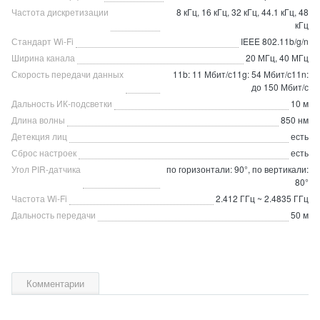
Частота дискретизации
8 кГц, 16 кГц, 32 кГц, 44.1 кГц, 48
кГц
Стандарт Wi-Fi
IEEE 802.11b/g/n
Ширина канала
20 МГц, 40 МГц
Скорость передачи данных
11b: 11 Мбит/с11g: 54 Мбит/с11n:
до 150 Мбит/с
Дальность ИК-подсветки
10 м
Длина волны
850 нм
Детекция лиц
есть
Сброс настроек
есть
Угол PIR-датчика
по горизонтали: 90°, по вертикали:
80°
Частота Wi-Fi
2.412 ГГц ~ 2.4835 ГГц
Дальность передачи
50 м
Комментарии