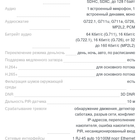
SDHC, SDXC, до 128 Гбайт
Аудио
1 встроенный микрофон, 1
встроенный динамик, моно
Аудиосжатие
G722.1, G711u, G711a, G726,
MP2L2, PCM
Битрейт аудио
64 Кбит/с (G.711), 16 Кбит/с
(G.722.1), 16 Кбит/с (G.726), от 32
до 160 Кбит/с (MP2L2)
Переключение режима день/ночь
день, ночь, авто, по расписанию
Поддержка медленного затвора
есть
H.264+
для основного потока
H.265+
для основного потока
Фильтрация шумов окружающей
есть
среды
DNR
3D DNR
Дальность PIR-датчика
10 м
Срабатывание тревоги
обнаружение движения, детектор
саботажа, разрыв сети, конфликт
IP-адресов, переполнение
накопителя, ошибка накопителя,
PIR, несанкционированный вход
Сетевые интерфейсы
1 RJ-45 auto 10/100M порт Ethernet