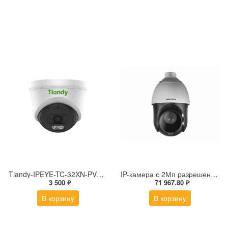
Tiandy-IPEYE-TC-32XN-PVZ 2Мп купольная «турель» IP камера с фиксированным объективом, серия SPARK со встроенным агентом IPEYE для ПВЗ
IP-камера с 2Мп разрешением DS-2DE4225IW-DE(S5)
3 500 ₽
71 967.80 ₽
В корзину
В корзину