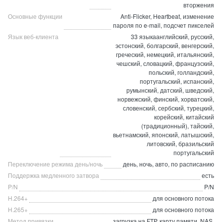
вторжения
Основные функции
Anti-Flicker, Heartbeat, изменение
пароля по e-mail, подсчет пикселей
Язык веб-клиента
33 языкаанглийский, русский,
эстонский, болгарский, венгерский,
греческий, немецкий, итальянский,
чешский, словацкий, французский,
польский, голландский,
португальский, испанский,
румынский, датский, шведский,
норвежский, финский, хорватский,
словенский, сербский, турецкий,
корейский, китайский
(традиционный), тайский,
вьетнамский, японский, латышский,
литовский, бразильский
португальский
Переключение режима день/ночь
день, ночь, авто, по расписанию
Поддержка медленного затвора
есть
P/N
P/N
H.264+
для основного потока
H.265+
для основного потока
Метод привязки
загрузка на FTP, карту памяти, NAS,