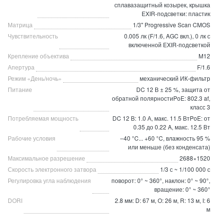
сплавазащитный козырек, крышка
EXIR-подсветки: пластик
Матрица
1/3" Progressive Scan CMOS
Чувствительность
0.005 лк (F/1.6, AGC вкл.), 0 лк с
включенной EXIR-подсветкой
Крепление объектива
M12
Апертура
F/1.6
Режим «День/ночь»
механический ИК-фильтр
Питание
DC 12 В ± 25 %, защита от
обратной полярностиPoE: 802.3 af,
класс 3
Потребляемая мощность
DC 12 В: 1.0 А, макс. 11.5 ВтPoE: от
0.35 до 0.22 A, макс. 12.5 Вт
Рабочие условия
–40 °C... +60 °C, влажность 95 %
или меньше (без конденсата)
Максимальное разрешение
2688×1520
Скорость электронного затвора
1/3 с ~ 1/100 000 с
Регулировка угла наблюдения
поворот: 0° ~ 360°, наклон: 0° ~ 90°,
вращение: 0° ~ 360°
DORI
2.8 мм: D: 67 м, O: 26 м, R: 13 м, I: 6
м