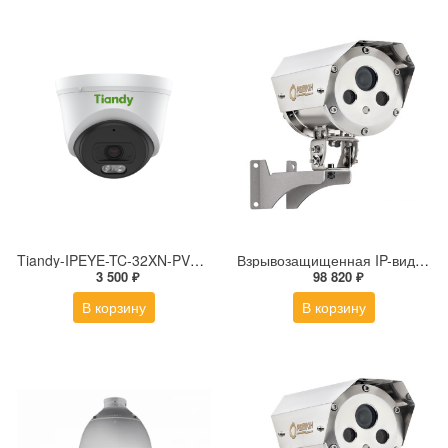
Tiandy-IPEYE-TC-32XN-PVZ 2Мп купольная «турель» IP камера с фиксированным объективом, серия SPARK со встроенным агентом IPEYE для ПВЗ
Взрывозащищенная IP-видеокамера Релион Релион-Exd-Н-100-ИК-IP5Мп2.8mm-PoE-МК-TR
3 500 ₽
98 820 ₽
В корзину
В корзину