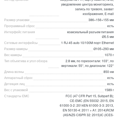
уведомление центра мониторинга,
запись по тревоге, захват
изображения, E-mail
Размер упаковки
386×156×155 мм
Программный сброс
есть
Интерфейс питания
коаксиальный разъем питания
Ø5.5 мм
Сетевые интерфейсы
1 RJ-45 auto 10/100M порт Ethernet
Размер камеры
Ø105×293 мм
Вес камеры
1070 г
Тип объектива и угол обзора
2.8 мм, по горизонтали: 103°, по
вертикали: 55°, по диагонали: 122°
Длина волны
850 нм
Аппаратный сброс
есть
Детекция лиц
есть
Вес с упаковкой
1589 г
Стандарты EMC
FCC (47 CFR Part 15, Subpart B);
CE-EMC (EN 55032: 2015, EN
61000-3-2: 2014EN 61000-3-3: 2013,
EN 50130-4: 2011 + A1: 2014)RCM
(AS/NZS CISPR 32: 2015)IC (ICES-