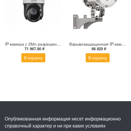
IP-камера с 2Мп разрешением DS-2DE4225IW-DE(S5)
Взрывозащищенная IP-камера Релион Релион-Exd-Н-100-ИК-IP5Мп3.6mm-PoE-МК-TR
71 967.80 ₽
98 820 ₽
В корзину
В корзину
Опубликованная информация несет информационно
справочный характер и ни при каких условиях