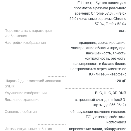
IE 11не требуется плагин для
просмотра в режиме реального
времени: Chrome 57.0+, Firefox
52.0+локальные сервисы: Chrome
57.0+, Firefox 52.0+
Переключатель параметров
есть
изображения
Настройки изображения
вращение, зеркалирование,
маскирование области коридора,
насыщенность, яркость,
контрастность, резкость,
насыщенность и баланс белого
настраиваются через клиентское
ПО или веб-интерфейс
Широкий динамический диапазон
120 дБ
(WDR)
Улучшение изображения
BLC, HLC, 3D DNR
Локальное хранение
встроенный слот для microSD-
карты, до 256 Гбайт
Основные события
обнаружение движения (человек,
ТС), детектор саботажа,
исключения
Интеллектуальные события
пересечение линии, обнаружение