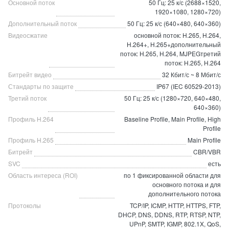
Основной поток
50 Гц: 25 к/с (2688×1520,
1920×1080, 1280×720)
Дополнительный поток
50 Гц: 25 к/с (640×480, 640×360)
Видеосжатие
основной поток: H.265, H.264,
H.264+, H.265+дополнительный
поток: H.265, H.264, MJPEGтретий
поток: H.265, H.264
Битрейт видео
32 Кбит/с ~ 8 Мбит/с
Стандарты по защите
IP67 (IEC 60529-2013)
Третий поток
50 Гц: 25 к/с (1280×720, 640×480,
640×360)
Профиль H.264
Baseline Profile, Main Profile, High
Profile
Профиль H.265
Main Profile
Битрейт
CBR/VBR
SVC
есть
Область интереса (ROI)
по 1 фиксированной области для
основного потока и для
дополнительного потока
Протоколы
TCP/IP, ICMP, HTTP, HTTPS, FTP,
DHCP, DNS, DDNS, RTP, RTSP, NTP,
UPnP, SMTP, IGMP, 802.1X, QoS,