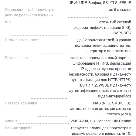
IPv6, UDP, Bonjour, SSL/TLS, PPPoE
Одновременный просмотр в
до 6 каналов
режиме реального времени
API
открытый сетевой
видеоинтерфейс (профили S, G),
ISAPI, SDK
Пользователь, хост
до 32 пользователей, 3 уровня
пользователей: администратор,
оператор и пользователь
Безопасность
защита паролем, сложный пароль,
шифрование HTTPS, фильтрация
IP-адресов, журнал проверки
безопасности, базовая и дайджест-
аутентификация для HTTP/HTTPS,
TLS 1.1 1.2, WSSE и дайджест-
аутентификация открытых сетевых
видеоинтерфейсов
Сетевое хранение
NAS (NFS, SMB/CIFS),
автоматическая детекция сетевого
статуса (ANR)
Клиент
iVMS-4200, Hik-Connect, Hik-Central
Веб-интерфейс
требуется плагин для просмотра в
режиме реального времени: IE 10,