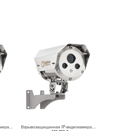
Взрывозащищенная IP-видеокамера Релион Релион-Exd-Н-100-ИК-IP5Мп2.8mm-PoE-МК-TR
Взрывозащищенная IP-видеокамера Релион Релион-Exd-Н-100-ИК-IP5Мп2.7-13.5Z-PoE-SD-МК-TR