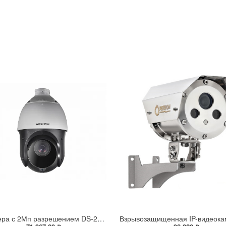
IP-камера с 2Мп разрешением DS-2DE4225IW-DE(S5)