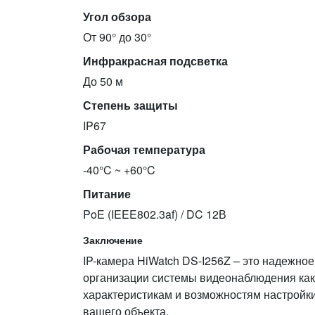
Угол обзора
От 90° до 30°
Инфракрасная подсветка
До 50 м
Степень защиты
IP67
Рабочая температура
-40°C ~ +60°C
Питание
PoE (IEEE802.3af) / DC 12В
Заключение
IP-камера HiWatch DS-I256Z – это надежно
организации системы видеонаблюдения как 
характеристикам и возможностям настройк
вашего объекта.