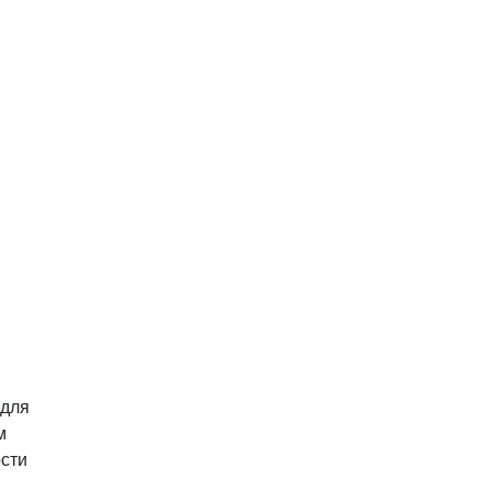
 для
м
ости