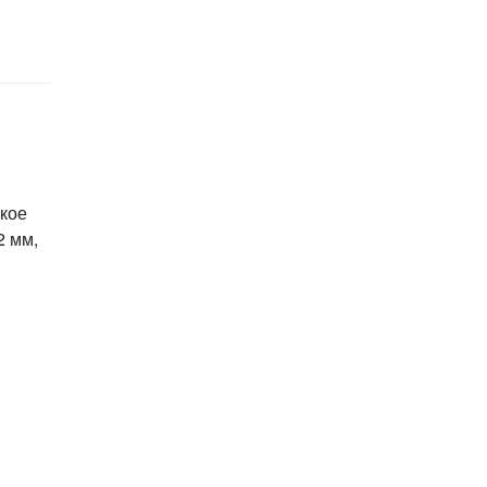
кое
2 мм,
и