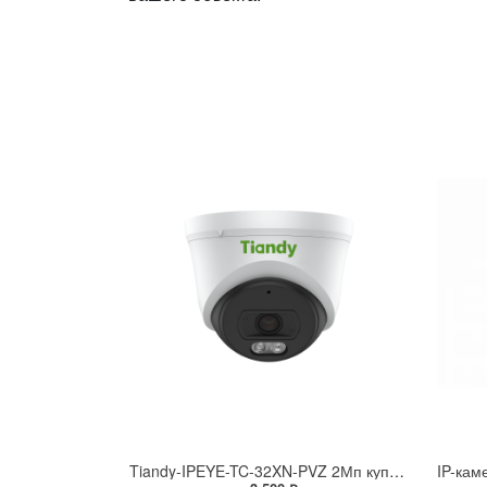
Tiandy-IPEYE-TC-32XN-PVZ 2Мп купольная «турель» IP камера с фиксированным объективом, серия SPARK со встроенным агентом IPEYE для ПВЗ