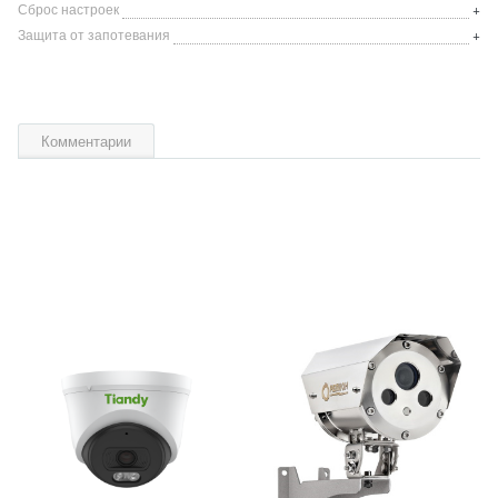
Сброс настроек
+
Защита от запотевания
+
Комментарии