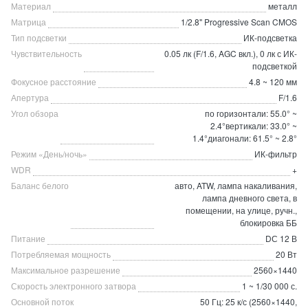
Материал
металл
Матрица
1/2.8" Progressive Scan CMOS
Тип подсветки
ИК-подсветка
Чувствительность
0.05 лк (F/1.6, AGC вкл.), 0 лк с ИК-
подсветкой
Фокусное расстояние
4.8 ~ 120 мм
Апертура
F/1.6
Угол обзора
по горизонтали: 55.0° ~
2.4°вертикали: 33.0° ~
1.4°диагонали: 61.5° ~ 2.8°
Режим «День/ночь»
ИК-фильтр
WDR
+
Баланс белого
авто, ATW, лампа накаливания,
лампа дневного света, в
помещении, на улице, ручн.,
блокировка ББ
Питание
DС 12 В
Потребляемая мощность
20 Вт
Максимальное разрешение
2560×1440
Скорость электронного затвора
1 ~ 1/30 000 с.
Основной поток
50 Гц: 25 к/с (2560×1440,