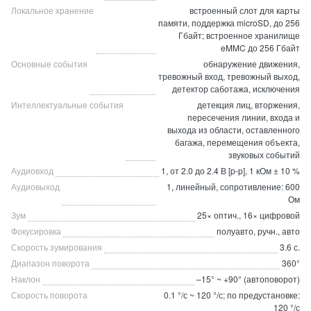
Локальное хранение
встроенный слот для карты
памяти, поддержка microSD, до 256
Гбайт; встроенное хранилище
eMMC до 256 Гбайт
Основные события
обнаружение движения,
тревожный вход, тревожный выход,
детектор саботажа, исключения
Интеллектуальные события
детекция лиц, вторжения,
пересечения линии, входа и
выхода из области, оставленного
багажа, перемещения объекта,
звуковых событий
Аудиовход
1, от 2.0 до 2.4 В [p-p], 1 кОм ± 10 %
Аудиовыход
1, линейный, сопротивление: 600
Ом
Зум
25× оптич., 16× цифровой
Фокусировка
полуавто, ручн., авто
Скорость зумирования
3.6 с.
Диапазон поворота
360°
Наклон
–15° ~ +90° (автоповорот)
Скорость поворота
0.1 °/с ~ 120 °/с; по предустановке:
120 °/с