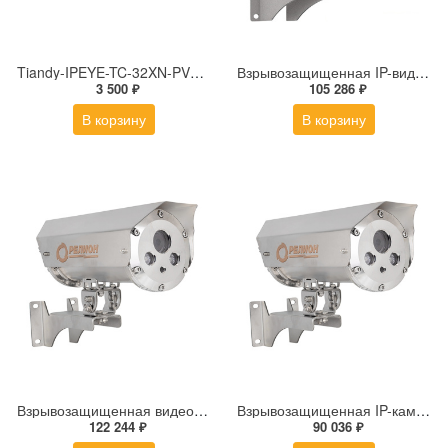
Tiandy-IPEYE-TC-32XN-PVZ 2Мп купольная «турель» IP камера с фиксированным объективом, серия SPARK со встроенным агентом IPEYE для ПВЗ
Взрывозащищенная IP-видеокамера Релион Релион-Exd-Н-100-ИК-IP5Мп2.7-13.5Z-PoE-SD-МК-TR
3 500 ₽
105 286 ₽
В корзину
В корзину
Взрывозащищенная видеокамера Релион Релион-Exd-Н-150-ИК-IP2Мп5-50Z-220-SD-С-TR
Взрывозащищенная IP-камера Релион Релион-Exd-Н-150-ИК-IP2Мп2.8mm-220-С-TR
122 244 ₽
90 036 ₽