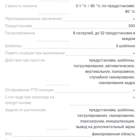
Скорость наклона
0.1 °/с ~ 80 °/с; по предустановке:
80 °/с
Пропорциональное увеличение
+
Предустановки
300
Патрулирование
8 патрулей, до 32 предустановок в
каждом
Шаблоны
4 шаблона
Память позиции при выключении
+
Действия при простое
предустановка, шаблоны,
патрулирование, автоматическое,
вертикальное, панорамное,
случайное сканирование,
сканирование кадра
Отображение PTZ-позиции
+
Стоп-кадр при переходе на
+
предустановку
Задачи по расписанию
предустановка, шаблоны,
патрулирование, сканирование,
перезагрузка, инициализация,
вывод на дополнительный экран
ROI
фиксированная область