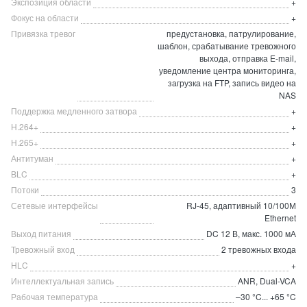
Экспозиция области
+
Фокус на области
+
Привязка тревог
предустановка, патрулирование,
шаблон, срабатывание тревожного
выхода, отправка E-mail,
уведомление центра мониторинга,
загрузка на FTP, запись видео на
NAS
Поддержка медленного затвора
+
H.264+
+
H.265+
+
Антитуман
+
BLC
+
Потоки
3
Сетевые интерфейсы
RJ-45, адаптивный 10/100М
Ethernet
Выход питания
DC 12 В, макс. 1000 мА
Тревожный вход
2 тревожных входа
HLC
+
Интеллектуальная запись
ANR, Dual-VCA
Рабочая температура
–30 °C... +65 °C