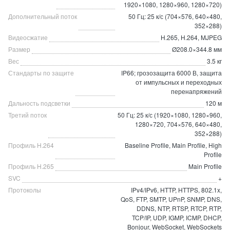
1920×1080, 1280×960, 1280×720)
Дополнительный поток
50 Гц: 25 к/с (704×576, 640×480,
352×288)
Видеосжатие
H.265, H.264, MJPEG
Размер
Ø208.0×344.8 мм
Вес
3.5 кг
Стандарты по защите
IP66; грозозащита 6000 В, защита
от импульсных и переходных
перенапряжений
Дальность подсветки
120 м
Третий поток
50 Гц: 25 к/с (1920×1080, 1280×960,
1280×720, 704×576, 640×480,
352×288)
Профиль H.264
Baseline Profile, Main Profile, High
Profile
Профиль H.265
Main Profile
SVC
+
Протоколы
IPv4/IPv6, HTTP, HTTPS, 802.1x,
QoS, FTP, SMTP, UPnP, SNMP, DNS,
DDNS, NTP, RTSP, RTCP, RTP,
TCP/IP, UDP, IGMP, ICMP, DHCP,
Bonjour, WebSocket, WebSockets