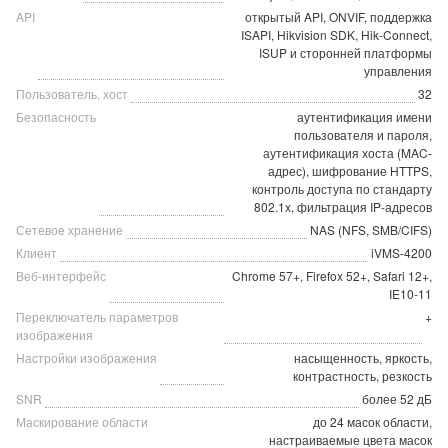
API
открытый API, ONVIF, поддержка
ISAPI, Hikvision SDK, Hik-Connect,
ISUP и сторонней платформы
управления
Пользователь, хост
32
Безопасность
аутентификация имени
пользователя и пароля,
аутентификация хоста (MAC-
адрес), шифрование HTTPS,
контроль доступа по стандарту
802.1x, фильтрация IP-адресов
Сетевое хранение
NAS (NFS, SMB/CIFS)
Клиент
iVMS-4200
Веб-интерфейс
Chrome 57+, Firefox 52+, Safari 12+,
IE10-11
Переключатель параметров
+
изображения
Настройки изображения
насыщенность, яркость,
контрастность, резкость
SNR
более 52 дБ
Маскирование области
до 24 масок области,
настраиваемые цвета масок