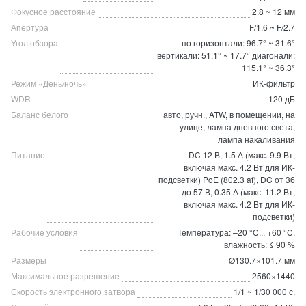
Фокусное расстояние
2.8 ~ 12 мм
Апертура
F/1.6 ~ F/2.7
Угол обзора
по горизонтали: 96.7° ~ 31.6°
вертикали: 51.1° ~ 17.7° диагонали:
115.1° ~ 36.3°
Режим «День/ночь»
ИК-фильтр
WDR
120 дБ
Баланс белого
авто, ручн., ATW, в помещении, на
улице, лампа дневного света,
лампа накаливания
Питание
DC 12 В, 1.5 А (макс. 9.9 Вт,
включая макс. 4.2 Вт для ИК-
подсветки) PoE (802.3 af), DC от 36
до 57 В, 0.35 А (макс. 11.2 Вт,
включая макс. 4.2 Вт для ИК-
подсветки)
Рабочие условия
Температура: –20 °C... +60 °C,
влажность: ≤ 90 %
Размеры
Ø130.7×101.7 мм
Максимальное разрешение
2560×1440
Скорость электронного затвора
1/1 ~ 1/30 000 с.