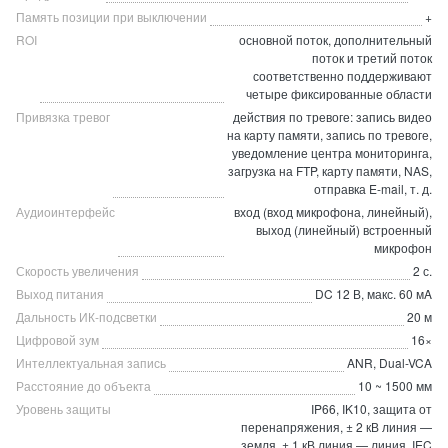
Память позиции при выключении
+
ROI
основной поток, дополнительный
поток и третий поток
соответственно поддерживают
четыре фиксированные области
Привязка тревог
действия по тревоге: запись видео
на карту памяти, запись по тревоге,
уведомление центра мониторинга,
загрузка на FTP, карту памяти, NAS,
отправка E-mail, т. д.
Аудиоинтерфейс
вход (вход микрофона, линейный),
выход (линейный) встроенный
микрофон
Скорость увеличения
2 с.
Выход питания
DC 12 В, макс. 60 мA
Дальность ИК-подсветки
20 м
Цифровой зум
16×
Интеллектуальная запись
ANR, Dual-VCA
Расстояние до объекта
10 ~ 1500 мм
Уровень защиты
IP66, IK10, защита от
перенапряжения, ± 2 кВ линия —
земля, ± 1 кВ линия — линия, IEC