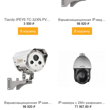
Tiandy-IPEYE-TC-32XN-PVZ 2Мп купольная «турель» IP камера с фиксированным объективом, серия SPARK со встроенным агентом IPEYE для ПВЗ
Взрывозащищенная IP-видеокамера Релион Релион-Exd-Н-100-ИК-IP5Мп2.8mm-PoE-МК-TR
3 500 ₽
98 820 ₽
В корзину
В корзину
Взрывозащищенная IP-камера Релион Релион-Exd-Н-100-ИК-IP5Мп3.6mm-PoE-МК-TR
IP-камера с 2Мп разрешением DS-2DE4225IW-DE(S5)
98 820 ₽
71 967.80 ₽