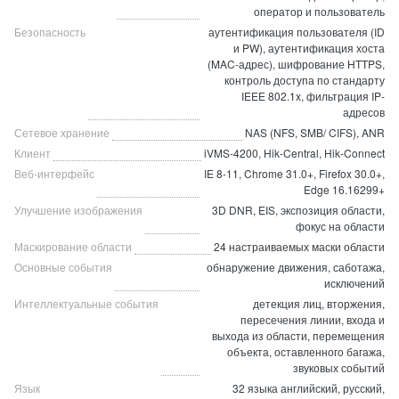
оператор и пользователь
Безопасность
аутентификация пользователя (ID
и PW), аутентификация хоста
(MAC-адрес), шифрование HTTPS,
контроль доступа по стандарту
IEEE 802.1x, фильтрация IP-
адресов
Сетевое хранение
NAS (NFS, SMB/ CIFS), ANR
Клиент
iVMS-4200, Hik-Central, Hik-Connect
Веб-интерфейс
IE 8-11, Chrome 31.0+, Firefox 30.0+,
Edge 16.16299+
Улучшение изображения
3D DNR, EIS, экспозиция области,
фокус на области
Маскирование области
24 настраиваемых маски области
Основные события
обнаружение движения, саботажа,
исключений
Интеллектуальные события
детекция лиц, вторжения,
пересечения линии, входа и
выхода из области, перемещения
объекта, оставленного багажа,
звуковых событий
Язык
32 языка английский, русский,