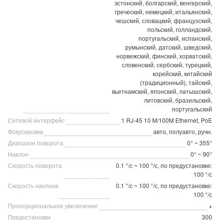
эстонский, болгарский, венгерский,
греческий, немецкий, итальянский,
чешский, словацкий, французский,
польский, голландский,
португальский, испанский,
румынский, датский, шведский,
норвежский, финский, хорватский,
словенский, сербский, турецкий,
корейский, китайский
(традиционный), тайский,
вьетнамский, японский, латышский,
литовский, бразильский,
португальский
Сетевой интерфейс
1 RJ-45 10 M/100M Ethernet, PoE
Фокусировка
авто, полуавто, ручн.
Диапазон поворота
0° ~ 355°
Наклон
0° ~ 90°
Скорость поворота
0.1 °/с ~ 100 °/с, по предустановке:
100 °/с
Скорость наклона
0.1 °/с ~ 100 °/с, по предустановке:
100 °/с
Пропорциональное увеличение
+
Предустановки
300