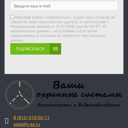
Нажимая кнопку «Подписаться», я даю свое согласие на
обработку моих персональных данных, в соответствии с
Федеральным законом от 27.07.2006 года №152-ФЗ «О
персональных данных», на условиях и для целей,
определенных в Согласии на обработку персональных
данных
ПОДПИСАТЬСЯ
8 (812) 610-00-11
sale@y-ss.ru