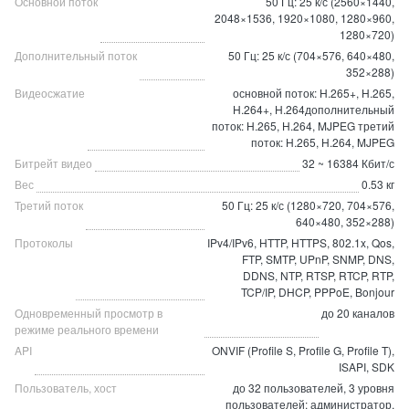
Основной поток
50 Гц: 25 к/с (2560×1440,
2048×1536, 1920×1080, 1280×960,
1280×720)
Дополнительный поток
50 Гц: 25 к/с (704×576, 640×480,
352×288)
Видеосжатие
основной поток: H.265+, H.265,
H.264+, H.264дополнительный
поток: H.265, H.264, MJPEG третий
поток: H.265, H.264, MJPEG
Битрейт видео
32 ~ 16384 Кбит/с
Вес
0.53 кг
Третий поток
50 Гц: 25 к/с (1280×720, 704×576,
640×480, 352×288)
Протоколы
IPv4/IPv6, HTTP, HTTPS, 802.1x, Qos,
FTP, SMTP, UPnP, SNMP, DNS,
DDNS, NTP, RTSP, RTCP, RTP,
TCP/IP, DHCP, PPPoE, Bonjour
Одновременный просмотр в
до 20 каналов
режиме реального времени
API
ONVIF (Profile S, Profile G, Profile T),
ISAPI, SDK
Пользователь, хост
до 32 пользователей, 3 уровня
пользователей: администратор,