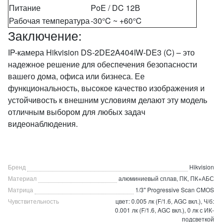
Питание
PoE / DC 12В
Рабочая температура
-30°C ~ +60°C
Заключение:
IP-камера Hikvision DS-2DE2A404IW-DE3 (C) – это
надежное решение для обеспечения безопасности
вашего дома, офиса или бизнеса. Ее
функциональность, высокое качество изображения и
устойчивость к внешним условиям делают эту модель
отличным выбором для любых задач
видеонаблюдения.
Бренд
Hikvision
Материал
алюминиевый сплав, ПК, ПК+АБС
Матрица
1/3" Progressive Scan CMOS
Чувствительность
цвет: 0.005 лк (F/1.6, AGC вкл.), Ч/б:
0.001 лк (F/1.6, AGC вкл.), 0 лк с ИК-
подсветкой