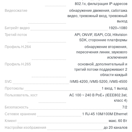
802.1x, фильтрация IP-адресов
Видеосжатие
обнаружение движения, саботажа
видео, тревожный вход, тревожный
выход
Битрейт видео
1920×1080
Третий поток
API, ONVIF, ISAPI, CGI, Hikvision
SDK, сторонние платформы
Профиль H.264
обнаружение вторжения,
пересечения линии, звукового
исключения
Профиль H.265
основной, дополнительный и
третий потоки поддерживают 2
области каждый
SVC
iVMS-4200, iVMS-5200, iVMS-4500
Протоколы
1 вход, 1 выход
Пользователь, хост
AC 100 ~ 240 В PoE+ (IEEE802.3at,
класс 4)
Безопасность
7/2
Сетевое хранение
1 RJ-45 10M/100M Ethernet
Клиент
макс. 60 Вт
Настройки изображения
до 20 каналов