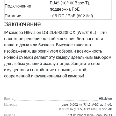
RJ45 (10/100Base-T),
Подключение
поддержка PoE
Питание
12В DC / PoE (802.3af)
Заключение
IP-камера Hikvision DS-2DB4223I-CX (WE/316L) – это
надежное решение для обеспечения безопасности
вашего дома или бизнеса. Высокое качество
изображения, широкий угол обзора и возможность
ночной съемки делают эту камеру идеальным выбором
для любых условий эксплуатации. Защитите свое
имущество и спокойствие с помощью этой
современной и функциональной камеры!
Бренд
Hikvision
Матрица
цвет: 0.002 лк (F/1.5, AGC вкл.) ч/б:
0.0002 лк (F/1.5, AGC вкл.), 0 лк с ИК
Камера
1/1.8" Progressive Scan CMOS