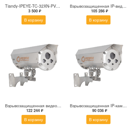
Tiandy-IPEYE-TC-32XN-PVZ 2Мп купольная «турель» IP камера с фиксированным объективом, серия SPARK со встроенным агентом IPEYE для ПВЗ
Взрывозащищенная IP-видеокамера Релион Релион-Exd-Н-100-ИК-IP5Мп2.7-13.5Z-PoE-SD-МК-TR
3 500 ₽
105 286 ₽
В корзину
В корзину
Взрывозащищенная видеокамера Релион Релион-Exd-Н-150-ИК-IP2Мп5-50Z-220-SD-С-TR
Взрывозащищенная IP-камера Релион Релион-Exd-Н-150-ИК-IP2Мп2.8mm-220-С-TR
122 244 ₽
90 036 ₽
В корзину
В корзину