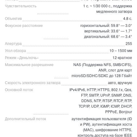
Чувствительность
1 с. ~ 1/30 000 с., поддержка
медленного затвора
Объектив
4.8 с.
Фокусное расстояние
горизонтальный: 59.8° — 3.0°
вертикальный: 33.6° — 1.7°
диагональный: 68.6° — 3.4°
Апертура
255
Угол обзора
10 – 1500 мм
Режим «День/ночь»
12-кратное
Максимальное разрешение
NAS (Поддержка NFS, SMB/CIFS),
ANR, слот для карт
microSD/SDHC/SDXC до 128 Гбайт
Скорость электронного затвора
авто, вручную
Основной поток
IPv4/IPv6, HTTP, HTTPS, 802.1x, Qos,
FTP, SMTP, UPnP, SNMP, DNS,
DDNS, NTP, RTSP, RTCP, RTP,
TCP/IP, UDP, IGMP, ICMP, DHCP,
PPPoE, Bonjour
Дополнительный поток
аутентификация пользователя (ID
и PW), аутентификация хоста
(MAC), шифрование HTTPS,
контроль доступа на базе IEEE