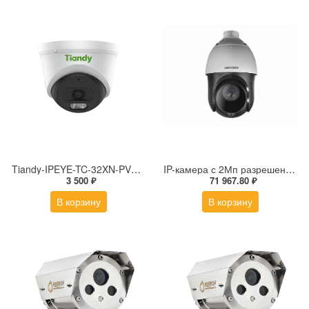
Tiandy-IPEYE-TC-32XN-PVZ 2Мп купольная «турель» IP камера с фиксированным объективом, серия SPARK со встроенным агентом IPEYE для ПВЗ
IP-камера с 2Мп разрешением DS-2DE4225IW-DE(S5)
3 500 ₽
71 967.80 ₽
В корзину
В корзину