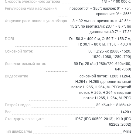
Скорость электронного затвора
1/3 ~ 1/100 000 с.
Регулировка угла наблюдения
поворот: 0° ~ 355°; наклон: 0° ~ 75°,
вращение: 0° ~ 355°
Фокусное расстояние и угол обзора
8 ~ 32 мм: по горизонтали: 42.5° ~
15.2°, по вертикали: 23.4° ~ 8.7°, по
диагонали: 49.7° ~ 17.3°
DORI
D: 150.3 ~ 400.0 м, O: 59.7 ~ 158.7 м,
R: 30.1 ~ 80.0 м, I: 15.0 ~ 40.0 м
Основной поток
50 Гц: 25 к/с (2688×1520,
1920×1080, 1280×720)
Дополнительный поток
50 Гц: 25 к/с (1280×720, 640×480,
640×360)
Видеосжатие
основной поток: H.265, H.264,
H.264+, H.265+дополнительный
поток: H.265, H.264, MJPEGтретий
поток: H.265, H.264четвертый
поток: H.265, H.264, MJPEG
Битрейт видео
32 Кбит/с ~ 8 Мбит/с
Вес
1420 г
Стандарты по защите
IP67 (IEC 60529-2013); IK10 (IEC
62262: 2002)
Тип диафрагмы
P-Iris