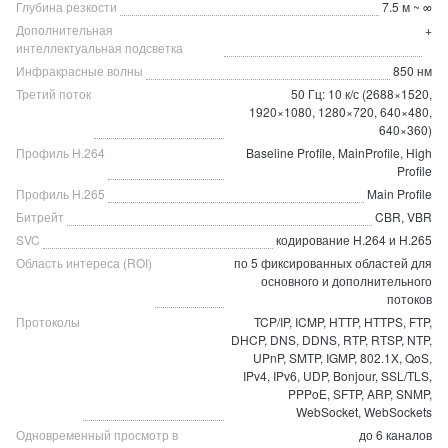
Глубина резкости
7.5 м ~ ∞
Дополнительная
+
интеллектуальная подсветка
Инфракрасные волны
850 нм
Третий поток
50 Гц: 10 к/с (2688×1520,
1920×1080, 1280×720, 640×480,
640×360)
Профиль H.264
Baseline Profile, MainProfile, High
Profile
Профиль H.265
Main Profile
Битрейт
CBR, VBR
SVC
кодирование H.264 и H.265
Область интереса (ROI)
по 5 фиксированных областей для
основного и дополнительного
потоков
Протоколы
TCP/IP, ICMP, HTTP, HTTPS, FTP,
DHCP, DNS, DDNS, RTP, RTSP, NTP,
UPnP, SMTP, IGMP, 802.1X, QoS,
IPv4, IPv6, UDP, Bonjour, SSL/TLS,
PPPoE, SFTP, ARP, SNMP,
WebSocket, WebSockets
Одновременный просмотр в
до 6 каналов