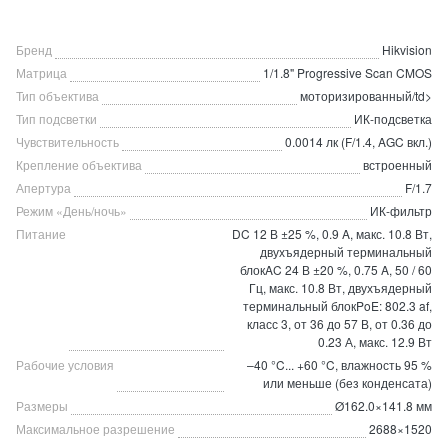
Бренд
Hikvision
Матрица
1/1.8" Progressive Scan CMOS
Тип объектива
моторизированный/td>
Тип подсветки
ИК-подсветка
Чувствительность
0.0014 лк (F/1.4, AGC вкл.)
Крепление объектива
встроенный
Апертура
F/1.7
Режим «День/ночь»
ИК-фильтр
Питание
DC 12 В ±25 %, 0.9 A, макс. 10.8 Вт,
двухъядерный терминальный
блокAC 24 В ±20 %, 0.75 A, 50 / 60
Гц, макс. 10.8 Вт, двухъядерный
терминальный блокPoE: 802.3 af,
класс 3, от 36 до 57 В, от 0.36 до
0.23 А, макс. 12.9 Вт
Рабочие условия
–40 °C... +60 °C, влажность 95 %
или меньше (без конденсата)
Размеры
Ø162.0×141.8 мм
Максимальное разрешение
2688×1520