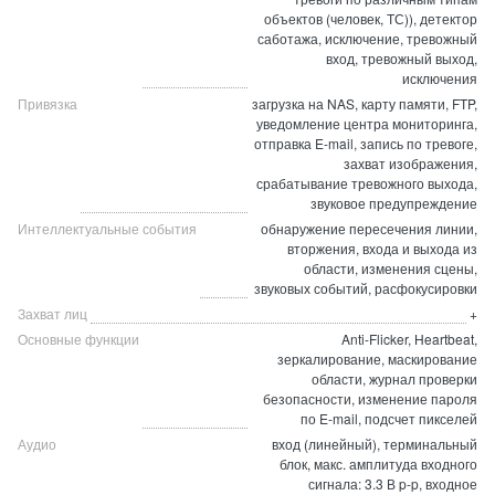
объектов (человек, ТС)), детектор
саботажа, исключение, тревожный
вход, тревожный выход,
исключения
Привязка
загрузка на NAS, карту памяти, FTP,
уведомление центра мониторинга,
отправка E-mail, запись по тревоге,
захват изображения,
срабатывание тревожного выхода,
звуковое предупреждение
Интеллектуальные события
обнаружение пересечения линии,
вторжения, входа и выхода из
области, изменения сцены,
звуковых событий, расфокусировки
Захват лиц
+
Основные функции
Anti-Flicker, Heartbeat,
зеркалирование, маскирование
области, журнал проверки
безопасности, изменение пароля
по E-mail, подсчет пикселей
Аудио
вход (линейный), терминальный
блок, макс. амплитуда входного
сигнала: 3.3 В p-p, входное