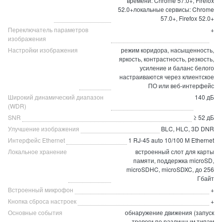
времени: Chrome 57.0+, Firefox
52.0+локальные сервисы: Chrome
57.0+, Firefox 52.0+
Переключатель параметров
+
изображения
Настройки изображения
режим коридора, насыщенность,
яркость, контрастность, резкость,
усиление и баланс белого
настраиваются через клиентское
ПО или веб-интерфейс
Широкий динамический диапазон
140 дБ
(WDR)
SNR
≥ 52 дБ
Улучшение изображения
BLC, HLC, 3D DNR
Интерфейс Ethernet
1 RJ-45 auto 10/100 М Ethernet
Локальное хранение
встроенный слот для карты
памяти, поддержка microSD,
microSDHC, microSDXC, до 256
Гбайт
Встроенный микрофон
+
Кнопка сброса настроек
+
Основные события
обнаружение движения (запуск
тревоги по различным типам