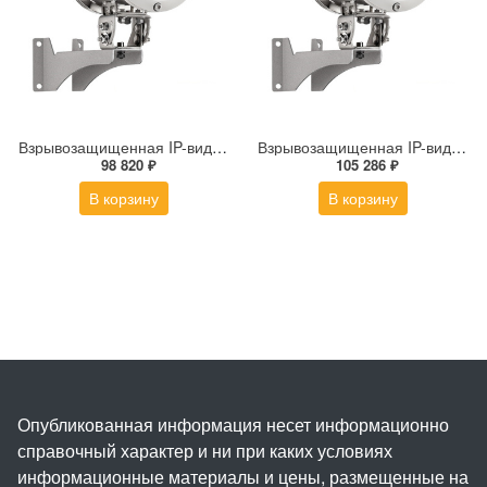
Взрывозащищенная IP-видеокамера Релион Релион-Exd-Н-100-ИК-IP5Мп2.8mm-PoE-МК-TR
Взрывозащищенная IP-видеокамера Релион Релион-Exd-Н-100-ИК-IP5Мп2.7-13.5Z-PoE-SD-МК-TR
98 820 ₽
105 286 ₽
В корзину
В корзину
Опубликованная информация несет информационно
справочный характер и ни при каких условиях
информационные материалы и цены, размещенные на