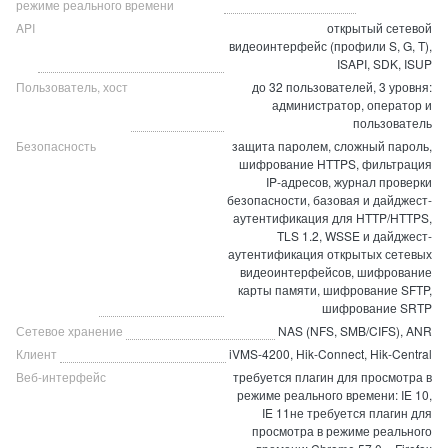
режиме реального времени
API
открытый сетевой
видеоинтерфейс (профили S, G, T),
ISAPI, SDK, ISUP
Пользователь, хост
до 32 пользователей, 3 уровня:
администратор, оператор и
пользователь
Безопасность
защита паролем, сложный пароль,
шифрование HTTPS, фильтрация
IP-адресов, журнал проверки
безопасности, базовая и дайджест-
аутентификация для HTTP/HTTPS,
TLS 1.2, WSSE и дайджест-
аутентификация открытых сетевых
видеоинтерфейсов, шифрование
карты памяти, шифрование SFTP,
шифрование SRTP
Сетевое хранение
NAS (NFS, SMB/CIFS), ANR
Клиент
iVMS-4200, Hik-Connect, Hik-Central
Веб-интерфейс
требуется плагин для просмотра в
режиме реального времени: IE 10,
IE 11не требуется плагин для
просмотра в режиме реального