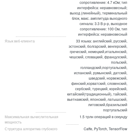
сопротивление: 4.7 кОм; тип
интерфейса: неравновесный;
выход (линейный), терминальный
блок, макс. амплитуда выходного
сигнала: 3.3 В p-p, выходное
сопротивление: 100 Ом, тип
интерфейса: неравновесный
Язык веб-клиента
33 языка: английский, русский,
эстонский, болгарский, венгерский,
греческий, немецкий,итальянский,
чешский, словацкий, французский,
польский,
голландский,португальский,
испанский, румынский, датский,
шведский, норвежский,
финский,хорватский, словенский,
сербский, турецкий, корейский,
китайский(традиционный), тайский,
вьетнамский, японский, латышский,
литовский,бразильский
португальский
Максимальная вычислительная
1.5 трлн операций в секунду
мощность
Структура алгоритма глубокого
Caffe, PyTorch, TensorFlow