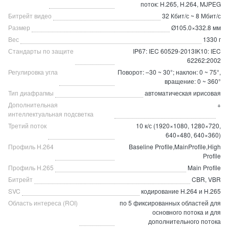
поток: H.265, H.264, MJPEG
Битрейт видео
32 Кбит/с ~ 8 Мбит/с
Размер
Ø105.0×332.8 мм
Вес
1330 г
Стандарты по защите
IP67: IEC 60529-2013IK10: IEC
62262:2002
Регулировка угла
Поворот: –30 ~ 30°; наклон: 0 ~ 75°,
вращение: 0 ~ 360°
Тип диафрагмы
автоматическая ирисовая
Дополнительная
+
интеллектуальная подсветка
Третий поток
10 к/с (1920×1080, 1280×720,
640×480, 640×360)
Профиль H.264
Baseline Profile,MainProfile,High
Profile
Профиль H.265
Main Profile
Битрейт
CBR, VBR
SVC
кодирование H.264 и H.265
Область интереса (ROI)
по 5 фиксированных областей для
основного потока и для
дополнительного потока