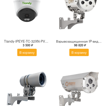
Tiandy-IPEYE-TC-32XN-PVZ 2Мп купольная «турель» IP камера с фиксированным объективом, серия SPARK со встроенным агентом IPEYE для ПВЗ
Взрывозащищенная IP-видеокамера Релион Релион-Exd-Н-100-ИК-IP5Мп2.8mm-PoE-МК-TR
3 500 ₽
98 820 ₽
В корзину
В корзину