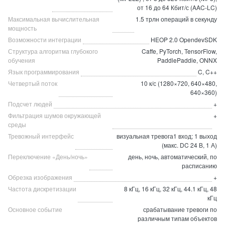
от 16 до 64 Кбит/с (AAC-LC)
Максимальная вычислительная
1.5 трлн операций в секунду
мощность
Возможности интеграции
HEOP 2.0 OpendevSDK
Структура алгоритма глубокого
Caffe, PyTorch, TensorFlow,
обучения
PaddlePaddle, ONNX
Язык программирования
C, C++
Четвертый поток
10 к/с (1280×720, 640×480,
640×360)
Подсчет людей
+
Фильтрация шумов окружающей
+
среды
Тревожный интерфейс
визуальная тревога1 вход; 1 выход
(макс. DC 24 В, 1 А)
Переключение «День/ночь»
день, ночь, автоматический, по
расписанию
Обрезка изображения
+
Частота дискретизации
8 кГц, 16 кГц, 32 кГц, 44.1 кГц, 48
кГц
Основное событие
срабатывание тревоги по
различным типам объектов