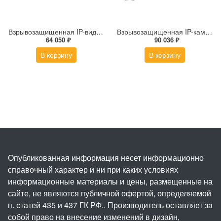
Взрывозащищенная IP-видеокамера Релион Релион-Exd-М-50-ИК-IP2Мп3.6mm-PoE-TR
Взрывозащищенная IP-камера Релион Релион-Exd-Н-150-ИК-IP2Мп2.8mm-220-С-TR
64 050 ₽
90 036 ₽
В корзину
В корзину
Опубликованная информация несет информационно
справочный характер и ни при каких условиях
информационные материалы и цены, размещенные на
сайте, не являются публичной офертой, определяемой
п. статей 435 и 437 ГК РФ.. Производитель оставляет за
собой право на внесение изменений в дизайн,