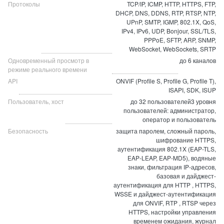
Протоколы
TCP/IP, ICMP, HTTP, HTTPS, FTP,
DHCP, DNS, DDNS, RTP, RTSP, NTP,
UPnP, SMTP, IGMP, 802.1X, QoS,
IPv4, IPv6, UDP, Bonjour, SSL/TLS,
PPPoE, SFTP, ARP, SNMP,
WebSocket, WebSockets, SRTP
Одновременный просмотр в
до 6 каналов
режиме реального времени
API
ONVIF (Profile S, Profile G, Profile T),
ISAPI, SDK, ISUP
Пользователь, хост
до 32 пользователей3 уровня
пользователей: администратор,
оператор и пользователь
Безопасность
защита паролем, сложный пароль,
шифрование HTTPS,
аутентификация 802.1X (EAP-TLS,
EAP-LEAP, EAP-MD5), водяные
знаки, фильтрация IP-адресов,
базовая и дайджест-
аутентификация для HTTP , HTTPS,
WSSE и дайджест-аутентификация
для ONVIF, RTP , RTSP через
HTTPS, настройки управления
временем ожидания, журнал