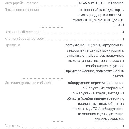
Интерфейс Ethernet
RJ-45 auto 10,100 М Ethernet
Локальное хранение
встроенный слот для карты
памяти, поддержка microSD ,
microSDHC , microSDXC, до 512
Гбайт
Встроенный микрофон
+
Кнопка сброса настроек
+
Привязка
загрузка на FTP, NAS, карту памяти,
уведомление центра мониторинга,
отправка e-mail, запуск тревожного
выхода, запись по тревоге, захват
изображения, звуковое
предупреждение, подсветка белым
светом
Интеллектуальные события
обнаружение пересечения линии,
обнаружение вторжения,
обнаружение входа , выхода из
области (срабатывание тревоги по
различным типам объектов:
«Человек», «ТС»), обнаружение
изменения сцены, детекция
звуковых событий
Захват лиц
+