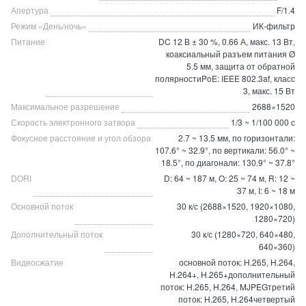
Апертура
F/1.4
Режим «День/ночь»
ИК-фильтр
Питание
DC 12 В ± 30 %, 0.66 А, макс. 13 Вт,
коаксиальный разъем питания Ø
5.5 мм, защита от обратной
полярностиPoE: IEEE 802.3af, класс
3, макс. 15 Вт
Максимальное разрешение
2688×1520
Скорость электронного затвора
1/3 ~ 1/100 000 с
Фокусное расстояние и угол обзора
2.7 ~ 13.5 мм, по горизонтали:
107.6° ~ 32.9°, по вертикали: 56.0° ~
18.5°, по диагонали: 130.9° ~ 37.8°
DORI
D: 64 ~ 187 м, O: 25 ~ 74 м, R: 12 ~
37 м, I: 6 ~ 18 м
Основной поток
30 к/с (2688×1520, 1920×1080,
1280×720)
Дополнительный поток
30 к/с (1280×720, 640×480,
640×360)
Видеосжатие
основной поток: H.265, H.264,
H.264+, H.265+дополнительный
поток: H.265, H.264, MJPEGтретий
поток: H.265, H.264четвертый