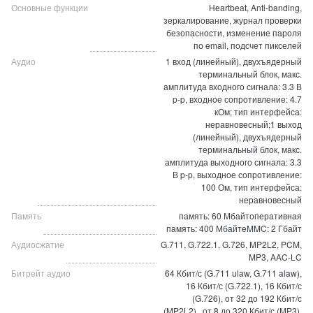
Основные функции
Heartbeat, Anti-banding,
зеркалирование, журнал проверки
безопасности, изменение пароля
по email, подсчет пикселей
Аудио
1 вход (линейный), двухъядерный
терминальный блок, макс.
амплитуда входного сигнала: 3.3 В
p-p, входное сопротивление: 4.7
кОм; тип интерфейса:
неравновесный;1 выход
(линейный), двухъядерный
терминальный блок, макс.
амплитуда выходного сигнала: 3.3
В p-p, выходное сопротивление:
100 Ом, тип интерфейса:
неравновесный
Память
память: 60 Мбайтоперативная
память: 400 МбайтeMMC: 2 Гбайт
Аудиосжатие
G.711, G.722.1, G.726, MP2L2, PCM,
MP3, AAC-LC
Битрейт аудио
64 Кбит/с (G.711 ulaw, G.711 alaw),
16 Кбит/с (G.722.1), 16 Кбит/с
(G.726), от 32 до 192 Кбит/с
(MP2L2) , от 8 до 320 Кбит/с (MP3),