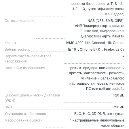
проверки безопасности, TLS 1.1 ,
1.2 , 1.3, аутентификация хоста
(MAC-адрес)
Сетевое хранение
NAS (NFS, SMB, CIFS),
ANRПоддержка карты памяти
Hikvision, шифрования и
диагностики карты памяти
Клиент
iVMS-4200, Hik-Connect, Hik-Central
Веб-интерфейс
IE 10+, Chrome 57.0+, Firefox 52.0+
Переключатель параметров
+
изображения
Настройки изображения
режим коридора, насыщенность,
яркость, контрастность, резкость,
усиление и баланс белого
настраиваются через клиентское
ПО или веб-интерфейс
Широкий динамический диапазон
120 дБ
(WDR)
SNR
≥52 дБ
Улучшение изображения
BLC, HLC, 3D DNR, антитуман
Маскирование области
4 настраиваемые многоугольные
маски области