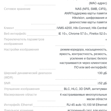
(MAC-адрес)
Сетевое хранение
NAS (NFS, SMB, CIFS),
ANRПоддержка карты памяти
Hikvision, шифрования и
диагностики карты памяти
Клиент
iVMS-4200, Hik-Connect, Hik-Central
Веб-интерфейс
IE 10+, Chrome 57.0+, Firefox 52.0+
Переключатель параметров
+
изображения
Настройки изображения
режим коридора, насыщенность,
яркость, контрастность, резкость,
усиление и баланс белого
настраиваются через клиентское
ПО или веб-интерфейс
Широкий динамический диапазон
130 дБ
(WDR)
SNR
≥52 дБ
Улучшение изображения
BLC, HLC, 3D DNR, антитуман
Маскирование области
4 настраиваемые многоугольные
маски области
Интерфейс Ethernet
RJ-45 auto 10,100 М Ethernet
Локальное хранение
встроенный слот для карты