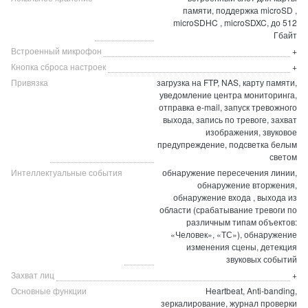
памяти, поддержка microSD ,
microSDHC , microSDXC, до 512
Гбайт
Встроенный микрофон
+
Кнопка сброса настроек
+
Привязка
загрузка на FTP, NAS, карту памяти,
уведомление центра мониторинга,
отправка e-mail, запуск тревожного
выхода, запись по тревоге, захват
изображения, звуковое
предупреждение, подсветка белым
светом
Интеллектуальные события
обнаружение пересечения линии,
обнаружение вторжения,
обнаружение входа , выхода из
области (срабатывание тревоги по
различным типам объектов:
«Человек», «ТС»), обнаружение
изменения сцены, детекция
звуковых событий
Захват лиц
+
Основные функции
Heartbeat, Anti-banding,
зеркалирование, журнал проверки