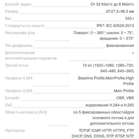
Битрейт видео
От 32 Кбит/с до 8 Мбит/с
Размер
Ø127.3×96.3 мм
Вес
550 г
Стандарты по защите
IP67: IEC 60529-2013
Регулировка угла
Поворот: 0 ~ 360°; наклон: 0 ~ 75°,
вращение: 0 ~ 370°
Тип диафрагмы
фиксированная
Дополнительная
+
интеллектуальная подсветка
Третий поток
10 к/с (1920×1080, 1280×720,
640×480, 640×360)
Профиль H.264
Baseline Profile,MainProfile,High
Profile
Профиль H.265
Main Profile
Битрейт
CBR, VBR
SVC
кодирование H.264 и H.265
Область интереса (ROI)
по 5 фиксированных областейдля
основного потока и для
дополнительного потока
Протоколы
TCP/IP, ICMP, HTTP, HTTPS, FTP,
DHCP, DNS, DDNS, RTP, RTSP, NTP,