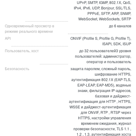
UPnP, SMTP, IGMP, 802.1X, QoS,
IPv4, IPv6, UDP, Bonjour, SSL/TLS,
PPPoE, SFTP, ARP, SNMP,
WebSocket, WebSockets, SRTP
Одновременный просмотр в
до 6 каналов
режиме реального времени
API
ONVIF (Profile S, Profile G, Profile T),
ISAPI, SDK, ISUP
Пользователь, хост
до 32 пользователей3 уровня
пользователей: администратор,
оператор и пользователь
Безопасность
защита паролем, сложный пароль,
шифрование HTTPS,
аутентификация 802.1X (EAP-TLS,
EAP-LEAP, EAP-MD5), водяные
знаки, фильтрация IP-адресов,
базовая и дайджест-
аутентификация для HTTP , HTTPS,
WSSE и дайджест-аутентификация
для ONVIF, RTP , RTSP через
HTTPS, настройки управления
временем ожидания, журнал
проверки безопасности, TLS 1.1 ,
1.2 , 1.3, аутентификация хоста