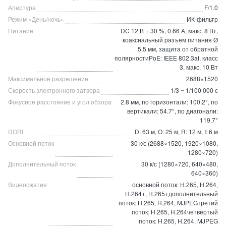
Апертура
F/1.0
Режим «День/ночь»
ИК-фильтр
Питание
DC 12 В ± 30 %, 0.66 А, макс. 8 Вт,
коаксиальный разъем питания Ø
5.5 мм, защита от обратной
полярностиPoE: IEEE 802.3af, класс
3, макс. 10 Вт
Максимальное разрешение
2688×1520
Скорость электронного затвора
1/3 ~ 1/100 000 с
Фокусное расстояние и угол обзора
2.8 мм, по горизонтали: 100.2°, по
вертикали: 54.7°, по диагонали:
119.7°
DORI
D: 63 м, O: 25 м, R: 12 м, I: 6 м
Основной поток
30 к/с (2688×1520, 1920×1080,
1280×720)
Дополнительный поток
30 к/с (1280×720, 640×480,
640×360)
Видеосжатие
основной поток: H.265, H.264,
H.264+, H.265+дополнительный
поток: H.265, H.264, MJPEGтретий
поток: H.265, H.264четвертый
поток: H.265, H.264, MJPEG