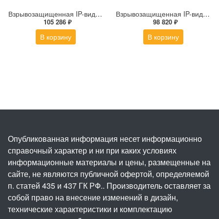
Взрывозащищенная IP-видеокамера Релион Релион-Exd-Н-100-ИК-IP5Мп2.7-13.5Z-PoE-SD-МК-TR
Взрывозащищенная IP-видеокамера Релион Релион-Exd-Н-100-ИК-IP5Мп2.8mm-PoE-МК-TR
105 286 ₽
98 820 ₽
В корзину
В корзину
Опубликованная информация несет информационно
справочный характер и ни при каких условиях
информационные материалы и цены, размещенные на
сайте, не являются публичной офертой, определяемой
п. статей 435 и 437 ГК РФ.. Производитель оставляет за
собой право на внесение изменений в дизайн,
технические характеристики и комплектацию