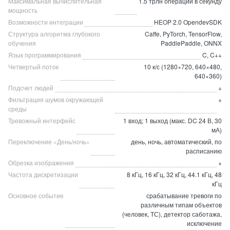
Максимальная вычислительная
1.5 трлн операций в секунду
мощность
Возможности интеграции
HEOP 2.0 OpendevSDK
Структура алгоритма глубокого
Caffe, PyTorch, TensorFlow,
обучения
PaddlePaddle, ONNX
Язык программирования
C, C++
Четвертый поток
10 к/с (1280×720, 640×480,
640×360)
Подсчет людей
+
Фильтрация шумов окружающей
+
среды
Тревожный интерфейс
1 вход; 1 выход (макс. DC 24 В, 30
мА)
Переключение «День/ночь»
день, ночь, автоматический, по
расписанию
Обрезка изображения
+
Частота дискретизации
8 кГц, 16 кГц, 32 кГц, 44.1 кГц, 48
кГц
Основное событие
срабатывание тревоги по
различным типам объектов
(человек, ТС), детектор саботажа,
исключение