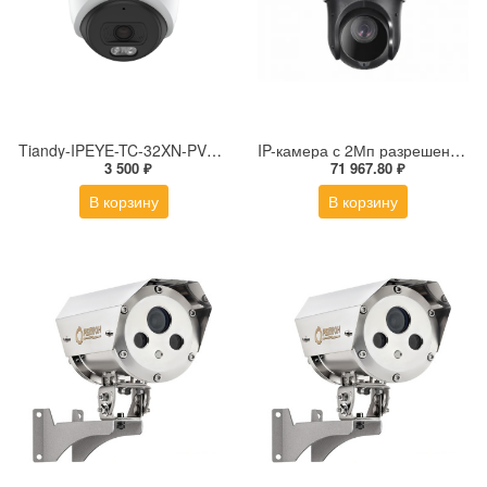
Tiandy-IPEYE-TC-32XN-PVZ 2Мп купольная «турель» IP камера с фиксированным объективом, серия SPARK со встроенным агентом IPEYE для ПВЗ
IP-камера с 2Мп разрешением DS-2DE4225IW-DE(S5)
3 500 ₽
71 967.80 ₽
В корзину
В корзину