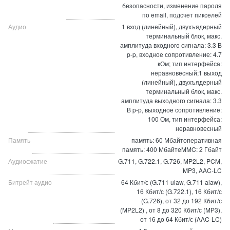
безопасности, изменение пароля
по email, подсчет пикселей
Аудио
1 вход (линейный), двухъядерный
терминальный блок, макс.
амплитуда входного сигнала: 3.3 В
p-p, входное сопротивление: 4.7
кОм; тип интерфейса:
неравновесный;1 выход
(линейный), двухъядерный
терминальный блок, макс.
амплитуда выходного сигнала: 3.3
В p-p, выходное сопротивление:
100 Ом, тип интерфейса:
неравновесный
Память
память: 60 Мбайтоперативная
память: 400 МбайтeMMC: 2 Гбайт
Аудиосжатие
G.711, G.722.1, G.726, MP2L2, PCM,
MP3, AAC-LC
Битрейт аудио
64 Кбит/с (G.711 ulaw, G.711 alaw),
16 Кбит/с (G.722.1), 16 Кбит/с
(G.726), от 32 до 192 Кбит/с
(MP2L2) , от 8 до 320 Кбит/с (MP3),
от 16 до 64 Кбит/с (AAC-LC)