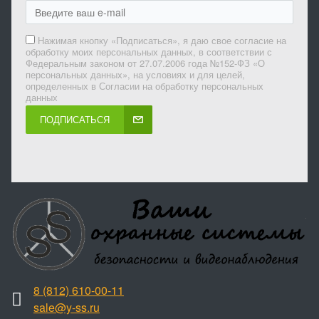
Нажимая кнопку «Подписаться», я даю свое согласие на
обработку моих персональных данных, в соответствии с
Федеральным законом от 27.07.2006 года №152-ФЗ «О
персональных данных», на условиях и для целей,
определенных в Согласии на обработку персональных
данных
ПОДПИСАТЬСЯ
8 (812) 610-00-11
sale@y-ss.ru