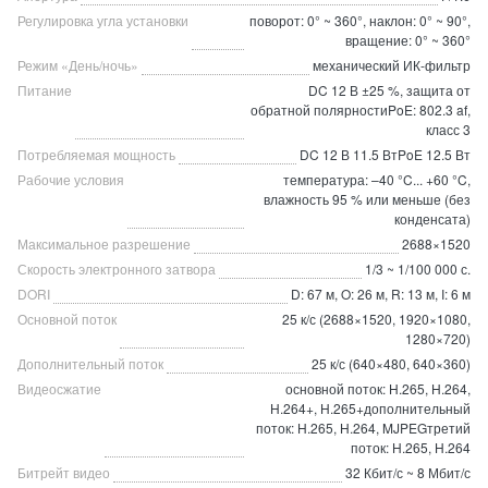
Регулировка угла установки
поворот: 0° ~ 360°, наклон: 0° ~ 90°,
вращение: 0° ~ 360°
Режим «День/ночь»
механический ИК-фильтр
Питание
DC 12 В ±25 %, защита от
обратной полярностиPoE: 802.3 af,
класс 3
Потребляемая мощность
DC 12 В 11.5 ВтPoE 12.5 Вт
Рабочие условия
температура: –40 °C... +60 °C,
влажность 95 % или меньше (без
конденсата)
Максимальное разрешение
2688×1520
Скорость электронного затвора
1/3 ~ 1/100 000 с.
DORI
D: 67 м, O: 26 м, R: 13 м, I: 6 м
Основной поток
25 к/с (2688×1520, 1920×1080,
1280×720)
Дополнительный поток
25 к/с (640×480, 640×360)
Видеосжатие
основной поток: H.265, H.264,
H.264+, H.265+дополнительный
поток: H.265, H.264, MJPEGтретий
поток: H.265, H.264
Битрейт видео
32 Кбит/с ~ 8 Мбит/с