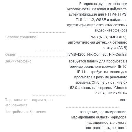
IP-адресов, журнал проверки
безопасности, базовая и дайджест-
аутентификация для HTTP/HTTPS,
TLS 1.1 1.2, WSSE и дайджест-
аутентификация открытых сетевых
видеоинтерфейсов
Сетевое хранение
NAS (NFS, SMB/CIFS),
автоматическая детекция сетевого
статуса (ANR)
Клиент
iVMS-4200, Hik-Connect, Hik-Central
Веб-интерфейс
требуется плагин для просмотра в
режиме реального времени: IE 10,
IE 11не требуется плагин для
просмотра в режиме реального
времени: Chrome 57.0+, Firefox
52.0+локальные сервисы: Chrome
57.0+, Firefox 52.0+
Переключатель параметров
есть
изображения
Настройки изображения
вращение, зеркалирование,
маскирование области коридора,
насыщенность, яркость,
контрастность, резкость,