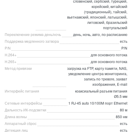
словенский, сербский, турецкий,
корейский, китайский
(традиционный), тайский,
вьетнамский, японский, латышский,
литовский, бразильский
португальский
Переключение режима день/ночь
день, ночь, авто, по расписанию
Поддержка медленного затвора
есть
P/N
P/N
H.264+
для основного потока
H.265+
для основного потока
Метод привязки
загрузка на FTP, карту памяти, NAS,
уведомление центра мониторинга,
запись по тревоге, захват
изображения, E-mail
Интерфейс питания
коаксиальный разъем питания
Ø5.5 мм
Сетевые интерфейсы
1 RJ-45 auto 10/100M порт Ethernet
Дальность ИК-подсветки
80 м
Длина волны
850 нм
Аппаратный сброс
есть
Детекция лиц
есть