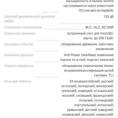
насыщенность и баланс белого
настраиваются через клиентское
ПО или веб-интерфейс
Широкий динамический диапазон
120 дБ
(WDR)
Улучшение изображения
BLC, HLC, 3D DNR
Локальное хранение
встроенный слот для microSD-
карты, до 256 Гбайт
Основные события
обнаружение движения, саботажа,
исключения
Основные функции
Anti-Flicker, Heartbeat, изменение
пароля по e-mail, подсчет пикселей
Защита периметра
обнаружение пересечения линии,
вторженияклассификация целей
(человек, ТС)
Язык веб-клиента
33 языкаанглийский, русский,
эстонский, болгарский, венгерский,
греческий, немецкий, итальянский,
чешский, словацкий, французский,
польский, голландский,
португальский, испанский,
румынский, датский, шведский,
норвежский, финский, хорватский,