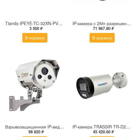
Tiandy-IPEYE-TC-32XN-PVZ 2Мп купольная «турель» IP камера с фиксированным объективом, серия SPARK со встроенным агентом IPEYE для ПВЗ
IP-камера с 2Мп разрешением DS-2DE4225IW-DE(S5)
3 500 ₽
71 967.80 ₽
В корзину
В корзину
Взрывозащищенная IP-видеокамера Релион Релион-Exd-Н-100-ИК-IP5Мп2.8mm-PoE-МК-TR
IP-камера TRASSIR TR-D2183ZIR6 v7 (2.7-13.5 мм)
98 820 ₽
45 420.60 ₽