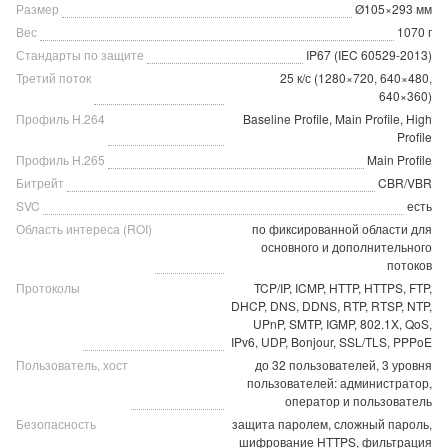
Размер
Ø105×293 мм
Вес
1070 г
Стандарты по защите
IP67 (IEC 60529-2013)
Третий поток
25 к/с (1280×720, 640×480,
640×360)
Профиль H.264
Baseline Profile, Main Profile, High
Profile
Профиль H.265
Main Profile
Битрейт
CBR/VBR
SVC
есть
Область интереса (ROI)
по фиксированной области для
основного и дополнительного
потоков
Протоколы
TCP/IP, ICMP, HTTP, HTTPS, FTP,
DHCP, DNS, DDNS, RTP, RTSP, NTP,
UPnP, SMTP, IGMP, 802.1X, QoS,
IPv6, UDP, Bonjour, SSL/TLS, PPPoE
Пользователь, хост
до 32 пользователей, 3 уровня
пользователей: администратор,
оператор и пользователь
Безопасность
защита паролем, сложный пароль,
шифрование HTTPS, фильтрация