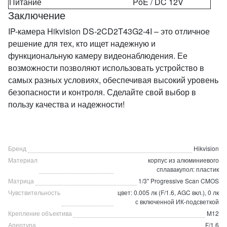
Питание
PoE / DC 12V
Заключение
IP-камера Hikvision DS-2CD2T43G2-4I – это отличное
решение для тех, кто ищет надежную и
функциональную камеру видеонаблюдения. Ее
возможности позволяют использовать устройство в
самых разных условиях, обеспечивая высокий уровень
безопасности и контроля. Сделайте свой выбор в
пользу качества и надежности!
Бренд
Hikvision
Материал
корпус из алюминиевого
сплавакупол: пластик
Матрица
1/3" Progressive Scan CMOS
Чувствительность
цвет: 0.005 лк (F/1.6, AGC вкл.), 0 лк
с включенной ИК-подсветкой
Крепление объектива
M12
Апертура
F/1.6