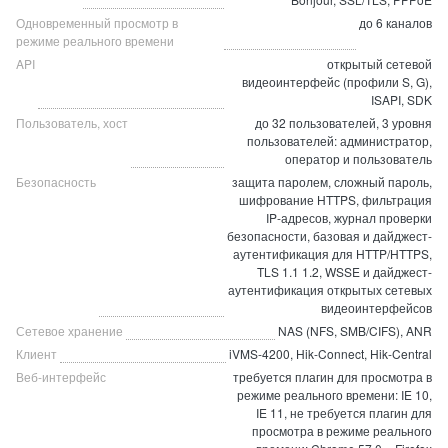
Одновременный просмотр в
до 6 каналов
режиме реального времени
API
открытый сетевой
видеоинтерфейс (профили S, G),
ISAPI, SDK
Пользователь, хост
до 32 пользователей, 3 уровня
пользователей: администратор,
оператор и пользователь
Безопасность
защита паролем, сложный пароль,
шифрование HTTPS, фильтрация
IP-адресов, журнал проверки
безопасности, базовая и дайджест-
аутентификация для HTTP/HTTPS,
TLS 1.1 1.2, WSSE и дайджест-
аутентификация открытых сетевых
видеоинтерфейсов
Сетевое хранение
NAS (NFS, SMB/CIFS), ANR
Клиент
iVMS-4200, Hik-Connect, Hik-Central
Веб-интерфейс
требуется плагин для просмотра в
режиме реального времени: IE 10,
IE 11, не требуется плагин для
просмотра в режиме реального