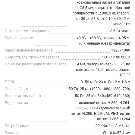
коаксиальный разъем питания
Ø5.5 мм, защита от обратной
полярностиPoE: 802.3 af, класс 3,
от 36 до 57 В, от 0.19 до 0.12 А,
макс. 7 Вт
Потребляемая мощность
8.5 Вт макс.
Рабочие условия
–40 °C... +60 °C, влажность 95 %
или меньше (без конденсата)
Максимальное разрешение
1920×1080
Скорость электронного затвора
1/3 ~ 1/100 000 с
Фокусное расстояние и угол обзора
4 мм, по горизонтали: 83.7°, по
вертикали: 43.0°, по диагонали:
100.3°
DORI
D: 59 м, O: 23 м, R: 12 м, I: 6 м
Основной поток
50 Гц: 25 к/с (1920×1080, 1280×720)
Дополнительный поток
50 Гц: 25 к/с (640×480, 640×360)
Видеосжатие
основной поток: H.265, H.264,
H.265+, H.264+дополнительный
поток: H.265, H.264, MJPEGтретий
поток: H.265, H.264
Битрейт видео
32 Кбит/с ~ 8 Мбит/с
Размер
Ø110.0×57.4 мм