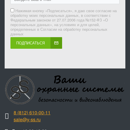
Нажимая кнопку «Подписаться», я даю свое согласие на
обработку моих персональных данных, в соответствии с
Федеральным законом от 27.07.2006 года №152-ФЗ «О
персональных данных», на условиях и для целей,
определенных в Согласии на обработку персональных
данных
ПОДПИСАТЬСЯ
8 (812) 610-00-11
sale@y-ss.ru