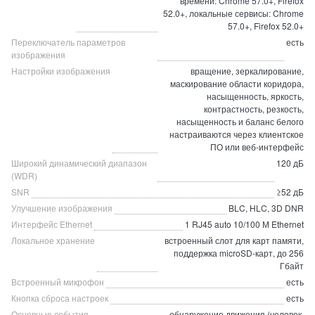
времени: Chrome 57.0+, Firefox
52.0+, локальные сервисы: Chrome
57.0+, Firefox 52.0+
Переключатель параметров
есть
изображения
Настройки изображения
вращение, зеркалирование,
маскирование области коридора,
насыщенность, яркость,
контрастность, резкость,
насыщенность и баланс белого
настраиваются через клиентское
ПО или веб-интерфейс
Широкий динамический диапазон
120 дБ
(WDR)
SNR
≥52 дБ
Улучшение изображения
BLC, HLC, 3D DNR
Интерфейс Ethernet
1 RJ45 auto 10/100 М Ethernet
Локальное хранение
встроенный слот для карт памяти,
поддержка microSD-карт, до 256
Гбайт
Встроенный микрофон
есть
Кнопка сброса настроек
есть
Основные события
обнаружение движения (человек,