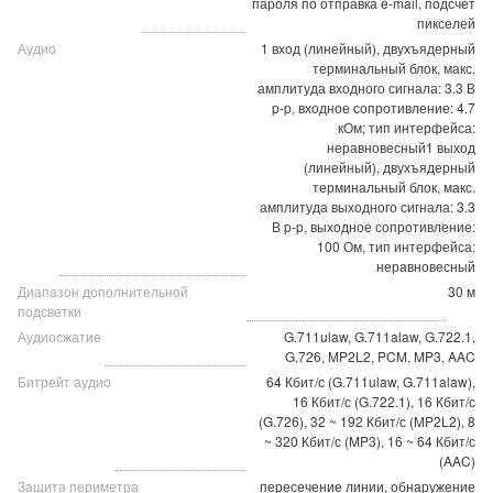
пароля по отправка e-mail, подсчет
пикселей
Аудио
1 вход (линейный), двухъядерный
терминальный блок, макс.
амплитуда входного сигнала: 3.3 В
p-p, входное сопротивление: 4.7
кОм; тип интерфейса:
неравновесный1 выход
(линейный), двухъядерный
терминальный блок, макс.
амплитуда выходного сигнала: 3.3
В p-p, выходное сопротивление:
100 Ом, тип интерфейса:
неравновесный
Диапазон дополнительной
30 м
подсветки
Аудиосжатие
G.711ulaw, G.711alaw, G.722.1,
G.726, MP2L2, PCM, MP3, AAC
Битрейт аудио
64 Кбит/с (G.711ulaw, G.711alaw),
16 Кбит/с (G.722.1), 16 Кбит/с
(G.726), 32 ~ 192 Кбит/с (MP2L2), 8
~ 320 Кбит/с (MP3), 16 ~ 64 Кбит/с
(AAC)
Защита периметра
пересечение линии, обнаружение