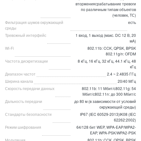
вторжениясрабатывание тревоги
по различным типам объектов
(человек, ТС)
Фильтрация шумов окружающей
есть
среды
Тревожный интерфейс
1 вход, 1 выход (макс. DC 12 В, 20
мA)
Wi-Fi
802.11b: CCK, QPSK, BPSK
802.11g/n: OFDM
Частота дискретизации
8 кГц, 16 кГц, 32 кГц, 44.1 кГц, 48
кГц
Диапазон частот
2.4 ~ 2.4835 ГГц
Ширина канала
20/40 МГц
Скорость передачи данных
802.11b: 11 Мбит/с802.11g: 54
Мбит/с802.11n: до 300 Мбит/с
Дальность передачи
до 80 м (в зависимости от условий
окружающей среды)
Стандарты безопасности
IP67 (IEC 60529-2013)IK08 (IEC
62262:2002)
Режим шифрования
64/128 бит WEP, WPA-EAP/WPA2-
EAP, WPA-PSK/WPA2-PSK
Модуляция
802.11b: CCK, QPSK, BPSK