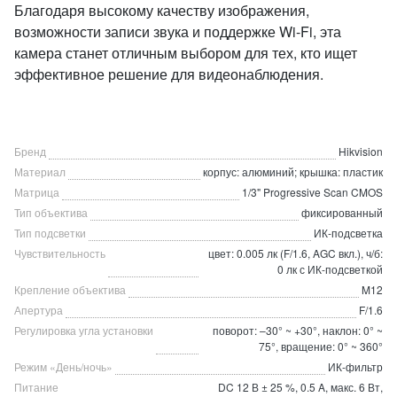
Благодаря высокому качеству изображения,
возможности записи звука и поддержке Wi-Fi, эта
камера станет отличным выбором для тех, кто ищет
эффективное решение для видеонаблюдения.
Бренд
Hikvision
Материал
корпус: алюминий; крышка: пластик
Матрица
1/3" Progressive Scan CMOS
Тип объектива
фиксированный
Тип подсветки
ИК-подсветка
Чувствительность
цвет: 0.005 лк (F/1.6, AGC вкл.), ч/б:
0 лк с ИК-подсветкой
Крепление объектива
M12
Апертура
F/1.6
Регулировка угла установки
поворот: –30° ~ +30°, наклон: 0° ~
75°, вращение: 0° ~ 360°
Режим «День/ночь»
ИК-фильтр
Питание
DC 12 В ± 25 %, 0.5 A, макс. 6 Вт,