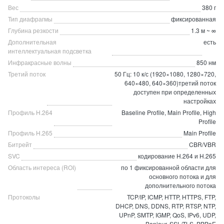
Вес
380 г
Тип диафрагмы
фиксированная
Глубина резкости
1.3 м ~ ∞
Дополнительная
есть
интеллектуальная подсветка
Инфракрасные волны
850 нм
Третий поток
50 Гц: 10 к/с (1920×1080, 1280×720,
640×480, 640×360)третий поток
доступен при определенных
настройках
Профиль H.264
Baseline Profile, Main Profile, High
Profile
Профиль H.265
Main Profile
Битрейт
CBR/VBR
SVC
кодирование H.264 и H.265
Область интереса (ROI)
по 1 фиксированной области для
основного потока и для
дополнительного потока
Протоколы
TCP/IP, ICMP, HTTP, HTTPS, FTP,
DHCP, DNS, DDNS, RTP, RTSP, NTP,
UPnP, SMTP, IGMP, QoS, IPv6, UDP,
Bonjour, SSL/TLS, PPPoE