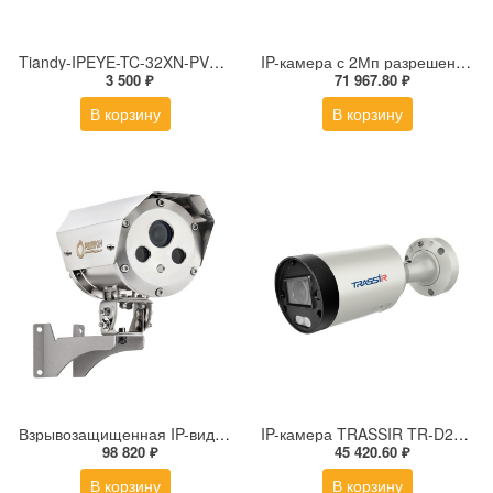
Tiandy-IPEYE-TC-32XN-PVZ 2Мп купольная «турель» IP камера с фиксированным объективом, серия SPARK со встроенным агентом IPEYE для ПВЗ
IP-камера с 2Мп разрешением DS-2DE4225IW-DE(S5)
3 500 ₽
71 967.80 ₽
В корзину
В корзину
Взрывозащищенная IP-видеокамера Релион Релион-Exd-Н-100-ИК-IP5Мп2.8mm-PoE-МК-TR
IP-камера TRASSIR TR-D2183ZIR6 v7 (2.7-13.5 мм)
98 820 ₽
45 420.60 ₽
В корзину
В корзину