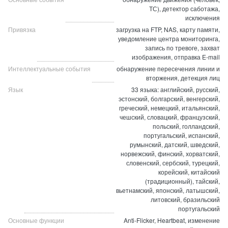
ТС), детектор саботажа,
исключения
Привязка
загрузка на FTP, NAS, карту памяти,
уведомление центра мониторинга,
запись по тревоге, захват
изображения, отправка E-mail
Интеллектуальные события
обнаружение пересечения линии и
вторжения, детекция лиц
Язык
33 языка: английский, русский,
эстонский, болгарский, венгерский,
греческий, немецкий, итальянский,
чешский, словацкий, французский,
польский, голландский,
португальский, испанский,
румынский, датский, шведский,
норвежский, финский, хорватский,
словенский, сербский, турецкий,
корейский, китайский
(традиционный), тайский,
вьетнамский, японский, латышский,
литовский, бразильский
португальский
Основные функции
Anti-Flicker, Heartbeat, изменение