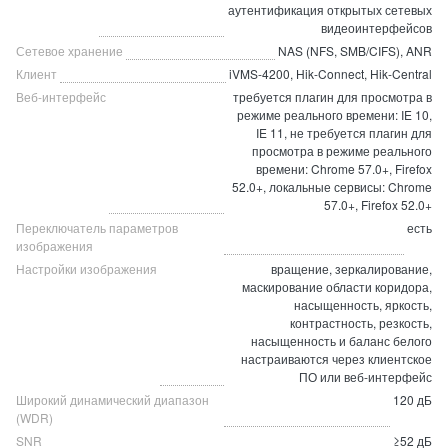
аутентификация открытых сетевых
видеоинтерфейсов
Сетевое хранение
NAS (NFS, SMB/CIFS), ANR
Клиент
iVMS-4200, Hik-Connect, Hik-Central
Веб-интерфейс
требуется плагин для просмотра в
режиме реального времени: IE 10,
IE 11, не требуется плагин для
просмотра в режиме реального
времени: Chrome 57.0+, Firefox
52.0+, локальные сервисы: Chrome
57.0+, Firefox 52.0+
Переключатель параметров
есть
изображения
Настройки изображения
вращение, зеркалирование,
маскирование области коридора,
насыщенность, яркость,
контрастность, резкость,
насыщенность и баланс белого
настраиваются через клиентское
ПО или веб-интерфейс
Широкий динамический диапазон
120 дБ
(WDR)
SNR
≥52 дБ