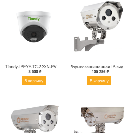
Tiandy-IPEYE-TC-32XN-PVZ 2Мп купольная «турель» IP камера с фиксированным объективом, серия SPARK со встроенным агентом IPEYE для ПВЗ
Взрывозащищенная IP-видеокамера Релион Релион-Exd-Н-100-ИК-IP5Мп2.7-13.5Z-PoE-SD-МК-TR
3 500 ₽
105 286 ₽
В корзину
В корзину