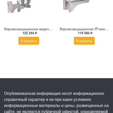
Взрывозащищенная видеокамера Релион Релион-Exd-Н-150-ИК-IP2Мп5-50Z-220-SD-С-TR
Взрывозащищенная IP-камера Релион Релион-Exd-Н-150-ИК-IP8Мп2.7-13.5Z-PoE-SD-МК-TR
122 244 ₽
119 560 ₽
В корзину
В корзину
Опубликованная информация несет информационно
справочный характер и ни при каких условиях
информационные материалы и цены, размещенные на
сайте, не являются публичной офертой, определяемой