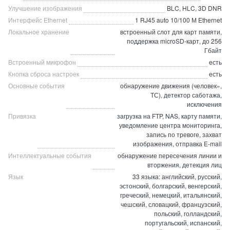
Улучшение изображения
BLC, HLC, 3D DNR
Интерфейс Ethernet
1 RJ45 auto 10/100 М Ethernet
Локальное хранение
встроенный слот для карт памяти,
поддержка microSD-карт, до 256
Гбайт
Встроенный микрофон
есть
Кнопка сброса настроек
есть
Основные события
обнаружение движения (человек»,
ТС), детектор саботажа,
исключения
Привязка
загрузка на FTP, NAS, карту памяти,
уведомление центра мониторинга,
запись по тревоге, захват
изображения, отправка E-mail
Интеллектуальные события
обнаружение пересечения линии и
вторжения, детекция лиц
Язык
33 языка: английский, русский,
эстонский, болгарский, венгерский,
греческий, немецкий, итальянский,
чешский, словацкий, французский,
польский, голландский,
португальский, испанский,