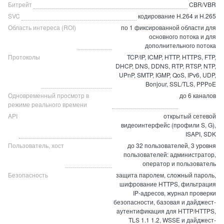
Битрейт
CBR/VBR
SVC
кодирование H.264 и H.265
Область интереса (ROI)
по 1 фиксированной области для
основного потока и для
дополнительного потока
Протоколы
TCP/IP, ICMP, HTTP, HTTPS, FTP,
DHCP, DNS, DDNS, RTP, RTSP, NTP,
UPnP, SMTP, IGMP, QoS, IPv6, UDP,
Bonjour, SSL/TLS, PPPoE
Одновременный просмотр в
до 6 каналов
режиме реального времени
API
открытый сетевой
видеоинтерфейс (профили S, G),
ISAPI, SDK
Пользователь, хост
до 32 пользователей, 3 уровня
пользователей: администратор,
оператор и пользователь
Безопасность
защита паролем, сложный пароль,
шифрование HTTPS, фильтрация
IP-адресов, журнал проверки
безопасности, базовая и дайджест-
аутентификация для HTTP/HTTPS,
TLS 1.1 1.2, WSSE и дайджест-