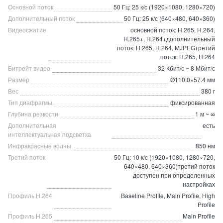
Основной поток
50 Гц: 25 к/с (1920×1080, 1280×720)
Дополнительный поток
50 Гц: 25 к/с (640×480, 640×360)
Видеосжатие
основной поток: H.265, H.264,
H.265+, H.264+дополнительный
поток: H.265, H.264, MJPEGтретий
поток: H.265, H.264
Битрейт видео
32 Кбит/с ~ 8 Мбит/с
Размер
Ø110.0×57.4 мм
Вес
380 г
Тип диафрагмы
фиксированная
Глубина резкости
1 м ~ ∞
Дополнительная
есть
интеллектуальная подсветка
Инфракрасные волны
850 нм
Третий поток
50 Гц: 10 к/с (1920×1080, 1280×720,
640×480, 640×360)третий поток
доступен при определенных
настройках
Профиль H.264
Baseline Profile, Main Profile, High
Profile
Профиль H.265
Main Profile