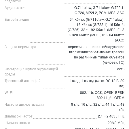
подсветки
Аудиосжатие
G.711ulaw, G.711alaw, G.722.1,
G.726, MP2L2, PCM, MP3, AAC
Битрейт аудио
64 Кбит/с (G.711ulaw, G.711alaw),
16 Кбит/с (G.722.1), 16 Кбит/с
(G.726), 32 ~ 192 Кбит/с (MP2L2), 8
~ 320 Кбит/с (MP3), 16 ~ 64 Кбит/с
(AAC)
Защита периметра
пересечение линии, обнаружение
вторжениясрабатывание тревоги
по различным типам объектов
(человек, ТС)
Фильтрация шумов окружающей
есть
среды
Тревожный интерфейс
1 вход, 1 выход (макс. DC 12 В, 20
мA)
Wi-Fi
802.11b: CCK, QPSK, BPSK
802.11g/n: OFDM
Частота дискретизации
8 кГц, 16 кГц, 32 кГц, 44.1 кГц, 48
кГц
Диапазон частот
2.4 ~ 2.4835 ГГц
Ширина канала
20/40 МГц