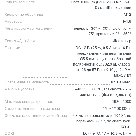
Чувствительность
цвет: 0.005 лк (F/1.6, AGC вкл.), ч/б:
0 лк с ИК-подсветкой
Крепление объектива
M12
Апертура
F/1.6
Регулировка угла установки
поворот: –30° ~ +30°, наклон: 0° ~
75°, вращение: 0° ~ 360°
Режим «День/ночь»
ИК-фильтр
Питание
DC 12 В ±25 %, 0.5 A, макс. 6 Вт,
коаксиальный разъем питания
Ø5.5 мм, защита от обратной
полярностиPoE: 802.3 af, класс 3,
от 36 до 57 В, от 0.19 до 0.12 А,
макс. 7 Вт
Потребляемая мощность
8.5 Вт макс.
Рабочие условия
–40 °C... +60 °C, влажность 95 %
или меньше (без конденсата)
Максимальное разрешение
1920×1080
Скорость электронного затвора
1/3 ~ 1/100 000 с
Фокусное расстояние и угол обзора
2.8 мм, по горизонтали: 104.3°, по
вертикали: 55.9°, по диагонали:
123.8°
DORI
D: 44 м, O: 17 м, R: 9 м, I: 4 м