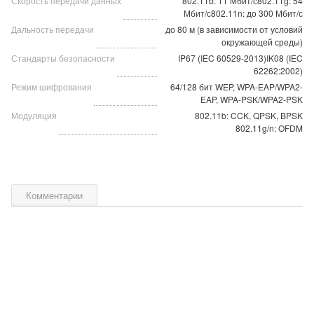
Скорость передачи данных
802.11b: 11 Мбит/с802.11g: 54
Мбит/с802.11n: до 300 Мбит/с
Дальность передачи
до 80 м (в зависимости от условий
окружающей среды)
Стандарты безопасности
IP67 (IEC 60529-2013)IK08 (IEC
62262:2002)
Режим шифрования
64/128 бит WEP, WPA-EAP/WPA2-
EAP, WPA-PSK/WPA2-PSK
Модуляция
802.11b: CCK, QPSK, BPSK
802.11g/n: OFDM
Комментарии