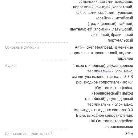
румынский, датский, шведский,
норвежский, финский, хорватский,
словенский, сербский, турецкий,
корейский, китайский
(традиционный), тайский,
вьетнамский, японский, латышский,
литовский, бразильский
португальский
Основные функции
Anti-Flicker, Heartbeat, изменение
пароля по отправка e-mail, подсчет
пикселей
Аудио
1 вход (линейный), двухъядерный
терминальный блок, макс.
амплитуда входного сигнала: 3.3 В
p-p, входное сопротивление: 4.7
кОм; тип интерфейса:
неравновесный1 выход
(линейный), двухъядерный
терминальный блок, макс.
амплитуда выходного сигнала: 3.3
В p-p, выходное сопротивление:
100 Ом, тип интерфейса:
неравновесный
Диапазон дополнительной
30 м