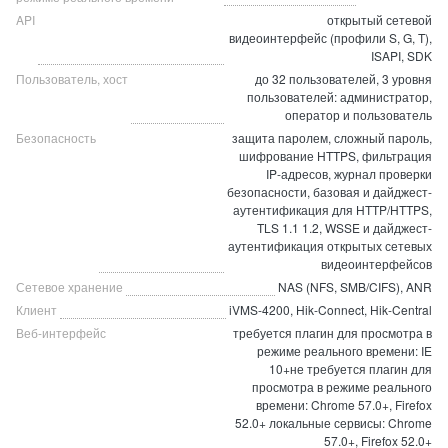
API
открытый сетевой
видеоинтерфейс (профили S, G, T),
ISAPI, SDK
Пользователь, хост
до 32 пользователей, 3 уровня
пользователей: администратор,
оператор и пользователь
Безопасность
защита паролем, сложный пароль,
шифрование HTTPS, фильтрация
IP-адресов, журнал проверки
безопасности, базовая и дайджест-
аутентификация для HTTP/HTTPS,
TLS 1.1 1.2, WSSE и дайджест-
аутентификация открытых сетевых
видеоинтерфейсов
Сетевое хранение
NAS (NFS, SMB/CIFS), ANR
Клиент
iVMS-4200, Hik-Connect, Hik-Central
Веб-интерфейс
требуется плагин для просмотра в
режиме реального времени: IE
10+не требуется плагин для
просмотра в режиме реального
времени: Chrome 57.0+, Firefox
52.0+ локальные сервисы: Chrome
57.0+, Firefox 52.0+