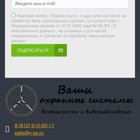
Нажимая кнопку «Подписаться», я даю свое согласие на
обработку моих персональных данных, в соответствии с
Федеральным законом от 27.07.2006 года №152-ФЗ «О
персональных данных», на условиях и для целей,
определенных в Согласии на обработку персональных
данных
ПОДПИСАТЬСЯ
8 (812) 610-00-11
sale@y-ss.ru