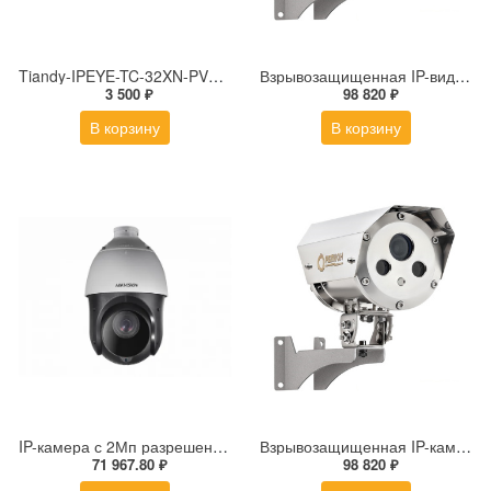
Tiandy-IPEYE-TC-32XN-PVZ 2Мп купольная «турель» IP камера с фиксированным объективом, серия SPARK со встроенным агентом IPEYE для ПВЗ
Взрывозащищенная IP-видеокамера Релион Релион-Exd-Н-100-ИК-IP5Мп2.8mm-PoE-МК-TR
3 500 ₽
98 820 ₽
В корзину
В корзину
IP-камера с 2Мп разрешением DS-2DE4225IW-DE(S5)
Взрывозащищенная IP-камера Релион Релион-Exd-Н-100-ИК-IP5Мп3.6mm-PoE-МК-TR
71 967.80 ₽
98 820 ₽