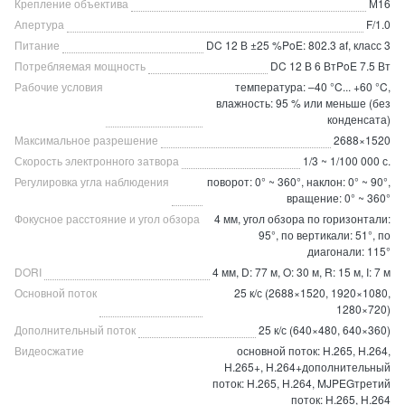
Крепление объектива
М16
Апертура
F/1.0
Питание
DC 12 В ±25 %PoE: 802.3 af, класс 3
Потребляемая мощность
DC 12 В 6 ВтPoE 7.5 Вт
Рабочие условия
температура: –40 °C... +60 °C,
влажность: 95 % или меньше (без
конденсата)
Максимальное разрешение
2688×1520
Скорость электронного затвора
1/3 ~ 1/100 000 с.
Регулировка угла наблюдения
поворот: 0° ~ 360°, наклон: 0° ~ 90°,
вращение: 0° ~ 360°
Фокусное расстояние и угол обзора
4 мм, угол обзора по горизонтали:
95°, по вертикали: 51°, по
диагонали: 115°
DORI
4 мм, D: 77 м, O: 30 м, R: 15 м, I: 7 м
Основной поток
25 к/с (2688×1520, 1920×1080,
1280×720)
Дополнительный поток
25 к/с (640×480, 640×360)
Видеосжатие
основной поток: H.265, H.264,
H.265+, H.264+дополнительный
поток: H.265, H.264, MJPEGтретий
поток: H.265, H.264