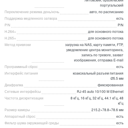
португальский
Переключение режима день/ночь
авто, по расписанию
Поддержка медленного затвора
есть
P/N
P/N
H.264+
для основного потока
H.265+
для основного потока
Метод привязки
загрузка на NAS, карту памяти, FTP,
уведомление центра мониторинга,
запись по тревоге, захват
изображения, отправка E-mail
Программный сброс
есть
Интерфейс питания
коаксиальный разъем питания
Ø5.5 мм
Диафрагма
фиксированная
Сетевые интерфейсы
RJ-45 auto 10/100 М Ethernet
Частота дискретизации
8 кГц, 16 кГц, 32 кГц, 44.1 кГц, 48
кГц
Размер камеры
215.2×78.8×78.6 мм
Аппаратный сброс
есть
Фильтр шума окружающей среды
есть