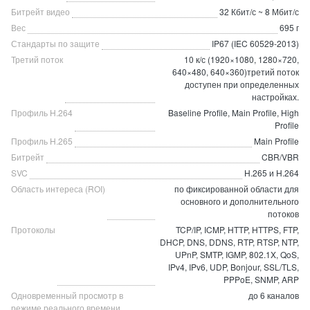
Битрейт видео
32 Кбит/с ~ 8 Мбит/с
Вес
695 г
Стандарты по защите
IP67 (IEC 60529-2013)
Третий поток
10 к/с (1920×1080, 1280×720,
640×480, 640×360)третий поток
доступен при определенных
настройках.
Профиль H.264
Baseline Profile, Main Profile, High
Profile
Профиль H.265
Main Profile
Битрейт
CBR/VBR
SVC
H.265 и H.264
Область интереса (ROI)
по фиксированной области для
основного и дополнительного
потоков
Протоколы
TCP/IP, ICMP, HTTP, HTTPS, FTP,
DHCP, DNS, DDNS, RTP, RTSP, NTP,
UPnP, SMTP, IGMP, 802.1X, QoS,
IPv4, IPv6, UDP, Bonjour, SSL/TLS,
PPPoE, SNMP, ARP
Одновременный просмотр в
до 6 каналов
режиме реального времени