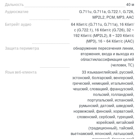
Дальность
40 м
Аудиосжатие
G.711u, G.711a, G.722.1, G.726,
MP2L2, PCM, MP3, AAC
Битрейт аудио
64 Кбит/с (G.711u, G.711a), 16 Кбит/
с (G.722.1), 16 Кбит/с (G.726), 32 ~
192 Кбит/с (MP2L2), 8 ~ 320 Кбит/с
(MP3), 16 ~ 64 Кбит/с (AAC)
Защита периметра
обнаружение пересечения линии,
вторжения, входа и выхода из
областиклассификация целей
(человек, ТС)
Язык веб-клиента
33 языкаанглийский, русский,
эстонский, болгарский, венгерский,
греческий, немецкий, итальянский,
чешский, словацкий, французский,
польский, голландский,
португальский, испанский,
румынский, датский, шведский,
норвежский, финский, хорватский,
словенский, сербский, турецкий,
корейский, китайский
(традиционный), тайский,
вьетнамский, японский, латышский,
литовский, бразильский