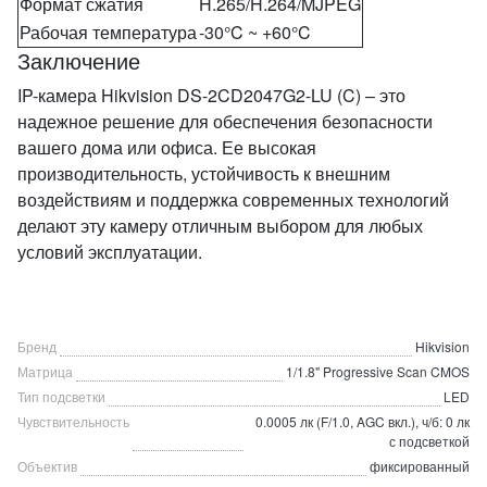
Формат сжатия
H.265/H.264/MJPEG
Рабочая температура
-30°C ~ +60°C
Заключение
IP-камера Hikvision DS-2CD2047G2-LU (C) – это
надежное решение для обеспечения безопасности
вашего дома или офиса. Ее высокая
производительность, устойчивость к внешним
воздействиям и поддержка современных технологий
делают эту камеру отличным выбором для любых
условий эксплуатации.
Бренд
Hikvision
Матрица
1/1.8" Progressive Scan CMOS
Тип подсветки
LED
Чувствительность
0.0005 лк (F/1.0, AGC вкл.), ч/б: 0 лк
с подсветкой
Объектив
фиксированный