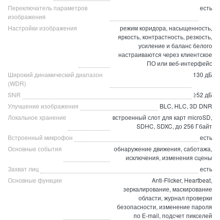
Переключатель параметров
есть
изображения
Настройки изображения
режим коридора, насыщенность,
яркость, контрастность, резкость,
усиление и баланс белого
настраиваются через клиентское
ПО или веб-интерфейс
Широкий динамический диапазон
130 дБ
(WDR)
SNR
≥52 дБ
Улучшение изображения
BLC, HLC, 3D DNR
Локальное хранение
встроенный слот для карт microSD,
SDHC, SDXC, до 256 Гбайт
Встроенный микрофон
есть
Основные события
обнаружение движения, саботажа,
исключения, изменения сцены
Захват лиц
есть
Основные функции
Anti-Flicker, Heartbeat,
зеркалирование, маскирование
области, журнал проверки
безопасности, изменение пароля
по E-mail, подсчет пикселей