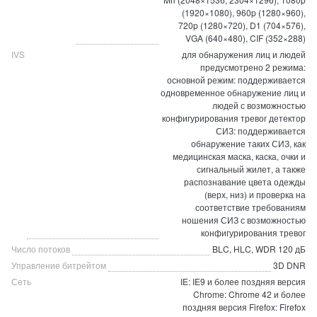
(1920×1080), 960p (1280×960),
720p (1280×720), D1 (704×576),
VGA (640×480), CIF (352×288)
IVS
для обнаружения лиц и людей
предусмотрено 2 режима:
основной режим: поддерживается
одновременное обнаружение лиц и
людей с возможностью
конфигурирования тревог детектор
СИЗ: поддерживается
обнаружение таких СИЗ, как
медицинская маска, каска, очки и
сигнальный жилет, а также
распознавание цвета одежды
(верх, низ) и проверка на
соответствие требованиям
ношения СИЗ с возможностью
конфигурирования тревог
Число потоков
BLC, HLC, WDR 120 дБ
Управление битрейтом
3D DNR
Сеть
IE: IE9 и более поздняя версия
Chrome: Chrome 42 и более
поздняя версия Firefox: Firefox