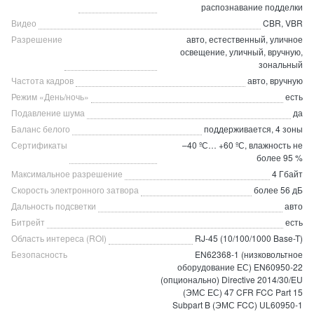
распознавание подделки
Видео
CBR, VBR
Разрешение
авто, естественный, уличное
освещение, уличный, вручную,
зональный
Частота кадров
авто, вручную
Режим «День/ночь»
есть
Подавление шума
да
Баланс белого
поддерживается, 4 зоны
Сертификаты
–40 ºС… +60 ºС, влажность не
более 95 %
Максимальное разрешение
4 Гбайт
Скорость электронного затвора
более 56 дБ
Дальность подсветки
авто
Битрейт
есть
Область интереса (ROI)
RJ-45 (10/100/1000 Base-T)
Безопасность
EN62368-1 (низковольтное
оборудование ЕС) EN60950-22
(опционально) Directive 2014/30/EU
(ЭМС ЕС) 47 CFR FCC Part 15
Subpart B (ЭМС FCC) UL60950-1