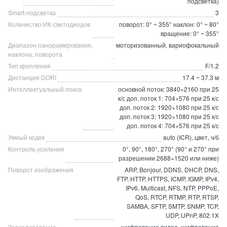
подсветка)
Smart-подсветка
3
Количество ИК-светодиодов
поворот: 0° ~ 355° наклон: 0° ~ 80°
вращение: 0° ~ 355°
Диапазон панорамирования,
моторизованный, вариофокальный
наклона, поворота
Тип крепления
F/1.2
Дистанция DORI
17.4 ~ 37.3 м
Интеллектуальный поиск
основной поток: 3840×2160 при 25
к/с доп. поток 1: 704×576 при 25 к/с
доп. поток 2: 1920×1080 при 25 к/с
доп. поток 3: 1920×1080 при 25 к/с
доп. поток 4: 704×576 при 25 к/с
Умный кодек
auto (ICR), цвет, ч/б
Контроль усиления
0°, 90°, 180°, 270° (90° и 270° при
разрешении 2688×1520 или ниже)
Поворот изображения
ARP, Bonjour, DDNS, DHCP, DNS,
FTP, HTTP, HTTPS, ICMP, IGMP, IPv4,
IPv6, Multicast, NFS, NTP, PPPoE,
QoS, RTCP, RTMP, RTP, RTSP,
SAMBA, SFTP, SMTP, SNMP, TCP,
UDP, UPnP, 802.1X
Зеркалирование
шифрование видео, шифрование