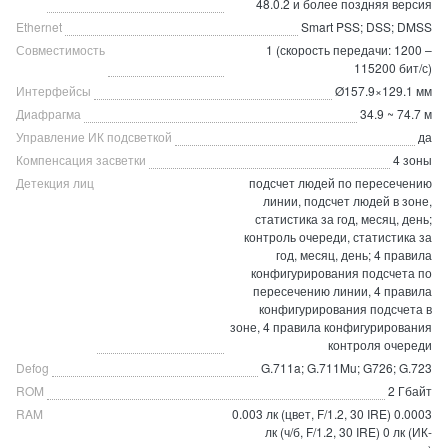
48.0.2 и более поздняя версия
Ethernet
Smart PSS; DSS; DMSS
Совместимость
1 (скорость передачи: 1200 –
115200 бит/с)
Интерфейсы
Ø157.9×129.1 мм
Диафрагма
34.9 ~ 74.7 м
Управление ИК подсветкой
да
Компенсация засветки
4 зоны
Детекция лиц
подсчет людей по пересечению
линии, подсчет людей в зоне,
статистика за год, месяц, день;
контроль очереди, статистика за
год, месяц, день; 4 правила
конфигурирования подсчета по
пересечению линии, 4 правила
конфигурирования подсчета в
зоне, 4 правила конфигурирования
контроля очереди
Defog
G.711a; G.711Mu; G726; G.723
ROM
2 Гбайт
RAM
0.003 лк (цвет, F/1.2, 30 IRE) 0.0003
лк (ч/б, F/1.2, 30 IRE) 0 лк (ИК-