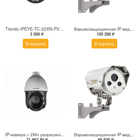
Tiandy-IPEYE-TC-32XN-PVZ 2Мп купольная «турель» IP камера с фиксированным объективом, серия SPARK со встроенным агентом IPEYE для ПВЗ
Взрывозащищенная IP-видеокамера Релион Релион-Exd-Н-100-ИК-IP5Мп2.7-13.5Z-PoE-SD-МК-TR
3 500 ₽
105 286 ₽
В корзину
В корзину
IP-камера с 2Мп разрешением DS-2DE4225IW-DE(S5)
Взрывозащищенная IP-видеокамера Релион Релион-Exd-Н-100-ИК-IP5Мп2.8mm-PoE-МК-TR
71 967.80 ₽
98 820 ₽