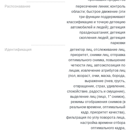
Распознавание
пересечение линии; контроль
области; быстрое движение (эти
три функции поддерживают
классификацию и точную детекцию
автомобилей и людей); детекция
праздношатания; детекция
скопления людей; детекция
парковки
Идентификация
детектор лиц, отслеживание лиц,
приоритет, снимки лиц, отправка
оптимального снимка, повышение
четкости лиц, автоэкспозиция по
лицам, извлечение атрибутов лиц
(пол, возраст, очки, маска, борода,
выражение (гнев, грусть,
отвращение, страх, удивление,
спокойствие, радость и смущение),
выделение лиц (лицо, 1'' снимок),
режимы отображения снимков (в
реальном времени, оптимальный
кадр, приоритет качества),
фильтрация по углу поворота лица,
настройка времени отбора
оптимального кадра,