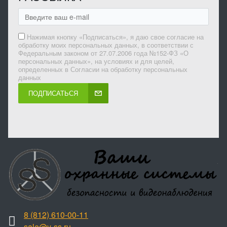
Нажимая кнопку «Подписаться», я даю свое согласие на
обработку моих персональных данных, в соответствии с
Федеральным законом от 27.07.2006 года №152-ФЗ «О
персональных данных», на условиях и для целей,
определенных в Согласии на обработку персональных
данных
ПОДПИСАТЬСЯ
8 (812) 610-00-11
sale@y-ss.ru