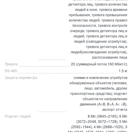
детектора лиц, тревога количества
людей в зоне, тревога времени
пребывания, тревога превышения
количества людей, тревога правил
безопасности, тревога контроля
очереди, тревога детектора лиц и
людей, тревога детектора лиц и
людей (совпадение атрибутов),
тревога детектора лиц и
людей(несовпадение атрибутов),
распознавание лица
Тревога
20 (суммарный поток 160 Мбит/с)
RS-485
1.5 кг
Защита периметра
снимки и извлечение атрибутов
обнаруженных объектов (человек,
лицо, автомобиль, другие
транспортные средства); подсчет
объектов по направлению
движения (A>B, B>A, A< >B),
экспорт отчета
Подсчет людей
8 Mп (3840×2160), 6 Mп
(3072×2048, 3072×1728), 5 Mп
(2592×1944), 4 Mп (2688×1520), 3
Mп (2048×1536, 2304×1296), 1080p