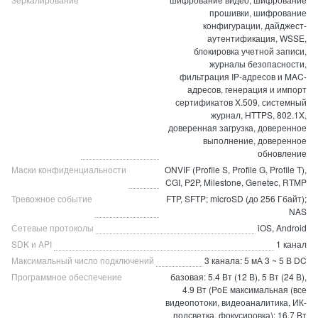
прошивки, шифрование
конфигурации, дайджест-
аутентификация, WSSE,
блокировка учетной записи,
журналы безопасности,
фильтрация IP-адресов и MAC-
адресов, генерация и импорт
сертификатов X.509, системный
журнал, HTTPS, 802.1X,
доверенная загрузка, доверенное
выполнение, доверенное
обновление
Маски конфиденциальности
ONVIF (Profile S, Profile G, Profile T),
CGI, P2P, Milestone, Genetec, RTMP
Тревожное событие
FTP, SFTP; microSD (до 256 Гбайт);
NAS
Сетевые протоколы
iOS, Android
SDK и API
1 канал
Максимальный число подключений
3 канала: 5 мА 3 ~ 5 В DC
Программное обеспечение
базовая: 5.4 Вт (12 В), 5 Вт (24 В),
4.9 Вт (PoE максимальная (все
видеопотоки, видеоаналитика, ИК-
подсветка, фокусировка): 16.7 Вт