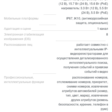
(12 В), 15.7 Вт (24 В), 15.6 Вт (PoE)
нагреватель: 3.3 Вт (12 В), 5.5 Вт
(24 В), 5.5 Вт (PoE)
Мобильные платформы
IP67, IK10, (антикоррозийная
защита, опционально)
Адаптация к сцене
1 канал
Электронная стабилизация
8
изображения (EIS)
Распознавание лиц
работает совместно с
интеллектуальными IP-
видеорегистраторами для
осуществления детализированного
интеллектуального поиска,
получения событий и привязки
событий к видео
Профессиональные,
распознавание номеров,
интеллектуальные функции
отслеживание номеров, приоритет,
снимки номеров, извлечение
атрибутов автомобилей (номер,
тип, цвет, марка), извлечение
других атрибутов (ремень
безопасности, курение, телефон в
руке)