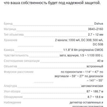
что ваша собственность будет под надежной защитой.
Бренд
Dahua
Матрица
3840×2160
Тип объектива
2.7 ~ 12 мм
Хранение
2 канала: 1000 мА, DC 30В; 500 мА,
DC 50В
Камера
1/1.8" 8 Мп progressive CMOS
Чувствительность
авто, вручную, 1/3 ~ 1/100 000 с.
Соотношение сигнал/шум
40 м
Объектив
встроенный
Фокусное расстояние
по горизонтали – 114° ~ 47° по
вертикали – 59° ~ 27° по диагонали
– 141° ~ 55°
Апертура
автоматическая
Угол обзора
87 ~ 186.7 м
Обнаружение
8.7 ~ 18.6 м
Наблюдение
детектор оставленных и
пропавших предметов