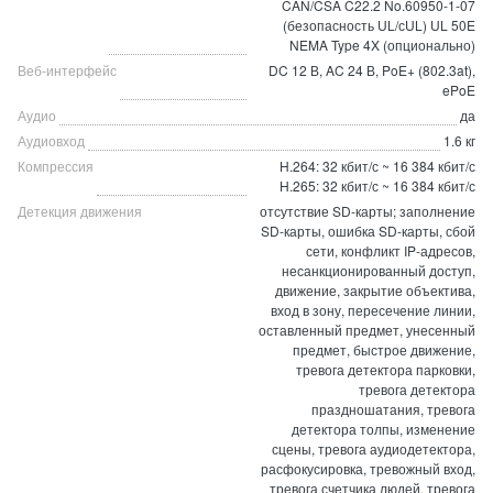
CAN/CSA C22.2 No.60950-1-07
(безопасность UL/сUL) UL 50E
NEMA Type 4X (опционально)
Веб-интерфейс
DC 12 В, AC 24 В, PoE+ (802.3at),
ePoE
Аудио
да
Аудиовход
1.6 кг
Компрессия
H.264: 32 кбит/с ~ 16 384 кбит/с
H.265: 32 кбит/с ~ 16 384 кбит/с
Детекция движения
отсутствие SD-карты; заполнение
SD-карты, ошибка SD-карты, сбой
сети, конфликт IP-адресов,
несанкционированный доступ,
движение, закрытие объектива,
вход в зону, пересечение линии,
оставленный предмет, унесенный
предмет, быстрое движение,
тревога детектора парковки,
тревога детектора
праздношатания, тревога
детектора толпы, изменение
сцены, тревога аудиодетектора,
расфокусировка, тревожный вход,
тревога счетчика людей, тревога