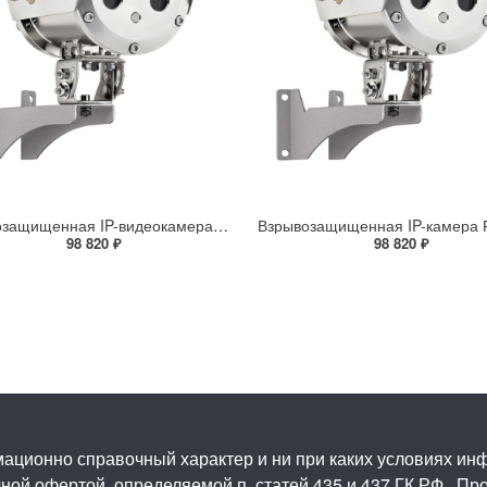
Взрывозащищенная IP-видеокамера Релион Релион-Exd-Н-100-ИК-IP5Мп2.8mm-PoE-МК-TR
98 820 ₽
98 820 ₽
ационно справочный характер и ни при каких условиях и
ой офертой, определяемой п. статей 435 и 437 ГК РФ.. Про