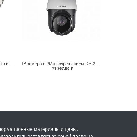
Взрывозащищенная IP-камера Релион Релион-Exd-Н-100-ИК-IP5Мп3.6mm-PoE-МК-TR
IP-камера с 2Мп разрешением DS-2DE4225IW-DE(S5)
71 967.80 ₽
нформационные материалы и цены,
изводитель оставляет за собой право на