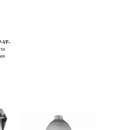
-VF-
сти
ния