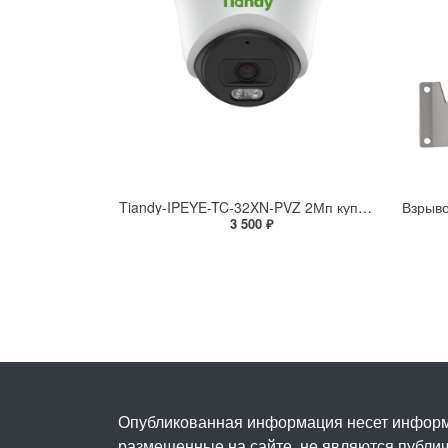
Tiandy-IPEYE-TC-32XN-PVZ 2Мп купольная «турель» IP камера с фиксированным объективом, серия SPARK со встроенным агентом IPEYE для ПВЗ
3 500 ₽
Опубликованная информация несет информ
размещенные на сайте, не являются публичн