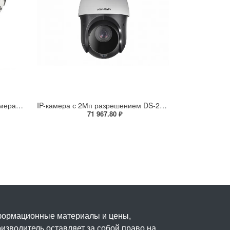
Взрывозащищенная IP-видеокамера Релион Релион-Exd-Н-100-ИК-IP5Мп2.8mm-PoE-МК-TR
IP-камера с 2Мп разрешением DS-2DE4225IW-DE(S5)
71 967.80 ₽
нформационные материалы и цены,
изводитель оставляет за собой право на