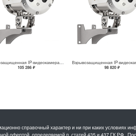
Взрывозащищенная IP-видеокамера Релион Релион-Exd-Н-100-ИК-IP5Мп2.7-13.5Z-PoE-SD-МК-TR
105 286 ₽
98 820 ₽
ационно справочный характер и ни при каких условиях и
ой офертой, определяемой п. статей 435 и 437 ГК РФ.. Про