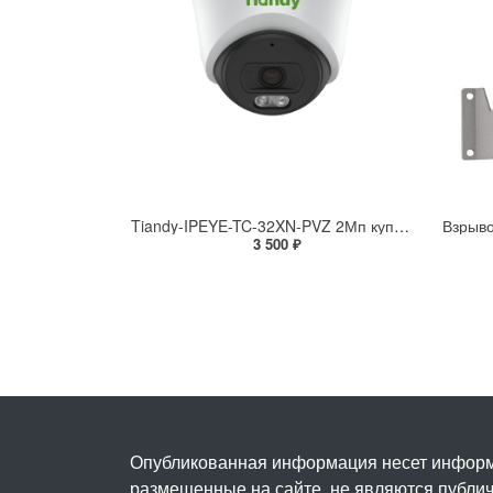
Tiandy-IPEYE-TC-32XN-PVZ 2Мп купольная «турель» IP камера с фиксированным объективом, серия SPARK со встроенным агентом IPEYE для ПВЗ
3 500 ₽
Опубликованная информация несет информ
размещенные на сайте, не являются публичн