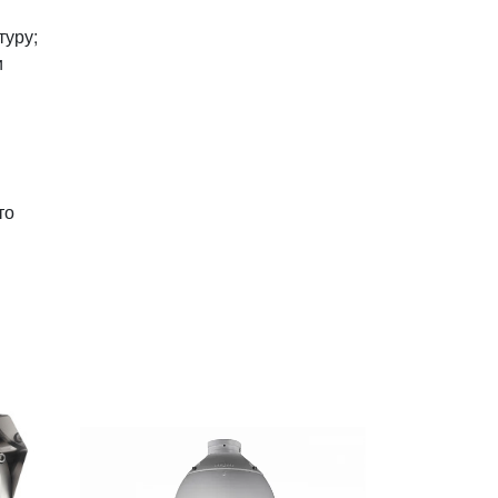
туру;
и
то