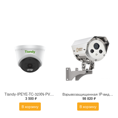
Tiandy-IPEYE-TC-32XN-PVZ 2Мп купольная «турель» IP камера с фиксированным объективом, серия SPARK со встроенным агентом IPEYE для ПВЗ
Взрывозащищенная IP-видеокамера Релион Релион-Exd-Н-100-ИК-IP5Мп2.8mm-PoE-МК-TR
3 500 ₽
98 820 ₽
В корзину
В корзину