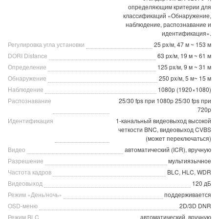
определяющим критерии для
классификаций «Обнаружение,
наблюдение, распознавание и
идентификация».
Регулировка угла установки
25 px/м, 47 м ~ 153 м
DORI Distance
63 px/м, 19 м ~ 61 м
Определение
125 px/м, 9 м ~ 31 м
Обнаружение
250 px/м, 5 м~ 15 м
Наблюдение
1080p (1920×1080)
Распознавание
25/30 fps при 1080p 25/30 fps при
720p
Идентификация
1-канальный видеовыход высокой
четкости BNC, видеовыход CVBS
(может переключаться)
Видео
автоматический (ICR), вручную
Разрешение
мультиязычное
Частота кадров
BLC, HLC, WDR
Видеовыход
120 дБ
Режим «День/ночь»
поддерживается
OSD-меню
2D/3D DNR
Режим BLC
автоматический, вручную