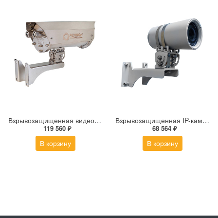
Взрывозащищенная видеокамера Релион Релион-Exd-Н-150-ИК-IP8Мп2.7-13.5Z-220-SD-МК-TR
Взрывозащищенная IP-камера Релион-Exd-М-50-ИК-IP4Мп3.6mm-PoE-TR
119 560 ₽
68 564 ₽
В корзину
В корзину