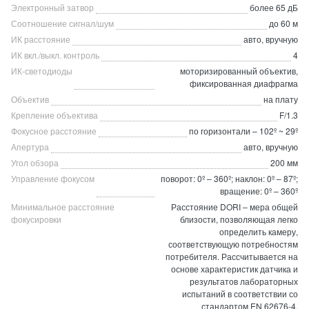
Электронный затвор
более 65 дБ
Соотношение сигнал/шум
до 60 м
ИК расстояние
авто, вручную
ИК вкл./выкл. контроль
4
ИК-светодиоды
моторизированный объектив,
фиксированная диафрагма
Объектив
на плату
Крепление объектива
F/1.3
Фокусное расстояние
по горизонтали – 102º ~ 29º
Апертура
авто, вручную
Угол обзора
200 мм
Управление фокусом
поворот: 0º – 360º; наклон: 0º – 87º;
вращение: 0º – 360º
Минимальное расстояние
Расстояние DORI – мера общей
фокусировки
близости, позволяющая легко
определить камеру,
соответствующую потребностям
потребителя. Рассчитывается на
основе характеристик датчика и
результатов лабораторных
испытаний в соответствии со
стандартом EN 62676-4,