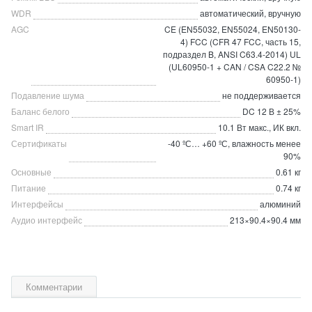
WDR
автоматический, вручную
AGC
CE (EN55032, EN55024, EN50130-
4) FCC (CFR 47 FCC, часть 15,
подраздел B, ANSI C63.4-2014) UL
(UL60950-1 + CAN / CSA C22.2 №
60950-1)
Подавление шума
не поддерживается
Баланс белого
DC 12 В ± 25%
Smart IR
10.1 Вт макс., ИК вкл.
Сертификаты
-40 ºС… +60 ºС, влажность менее
90%
Основные
0.61 кг
Питание
0.74 кг
Интерфейсы
алюминий
Аудио интерфейс
213×90.4×90.4 мм
Комментарии