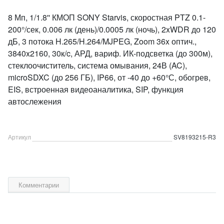
8 Мп, 1/1.8'' КМОП SONY Starvis, скоростная PTZ 0.1-
200°/сек, 0.006 лк (день)/0.0005 лк (ночь), 2xWDR до 120
дБ, 3 потока H.265/H.264/MJPEG, Zoom 36x оптич.,
3840x2160, 30к/c, АРД, вариф. ИК-подсветка (до 300м),
стеклоочиститель, система омывания, 24В (AC),
microSDXC (до 256 ГБ), IP66, от -40 до +60°С, обогрев,
EIS, встроенная видеоаналитика, SIP, функция
автослежения
Артикул
SV8193215-R3
Комментарии