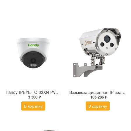
Tiandy-IPEYE-TC-32XN-PVZ 2Мп купольная «турель» IP камера с фиксированным объективом, серия SPARK со встроенным агентом IPEYE для ПВЗ
Взрывозащищенная IP-видеокамера Релион Релион-Exd-Н-100-ИК-IP5Мп2.7-13.5Z-PoE-SD-МК-TR
3 500 ₽
105 286 ₽
В корзину
В корзину