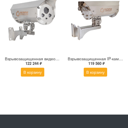
Взрывозащищенная видеокамера Релион Релион-Exd-Н-150-ИК-IP2Мп5-50Z-220-SD-С-TR
Взрывозащищенная IP-камера Релион Релион-Exd-Н-150-ИК-IP8Мп2.7-13.5Z-PoE-SD-МК-TR
122 244 ₽
119 560 ₽
В корзину
В корзину