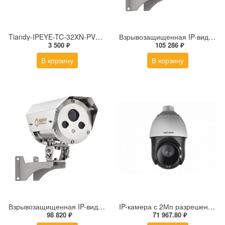
Tiandy-IPEYE-TC-32XN-PVZ 2Мп купольная «турель» IP камера с фиксированным объективом, серия SPARK со встроенным агентом IPEYE для ПВЗ
Взрывозащищенная IP-видеокамера Релион Релион-Exd-Н-100-ИК-IP5Мп2.7-13.5Z-PoE-SD-МК-TR
3 500 ₽
105 286 ₽
В корзину
В корзину
Взрывозащищенная IP-видеокамера Релион Релион-Exd-Н-100-ИК-IP5Мп2.8mm-PoE-МК-TR
IP-камера с 2Мп разрешением DS-2DE4225IW-DE(S5)
98 820 ₽
71 967.80 ₽