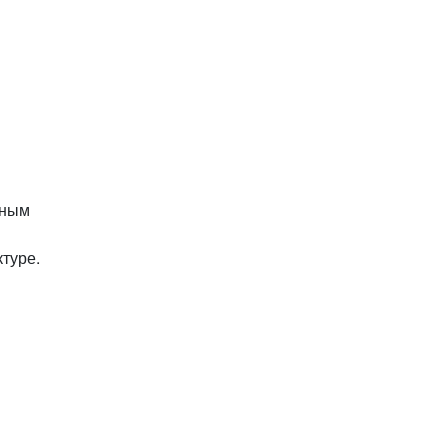
дным
туре.