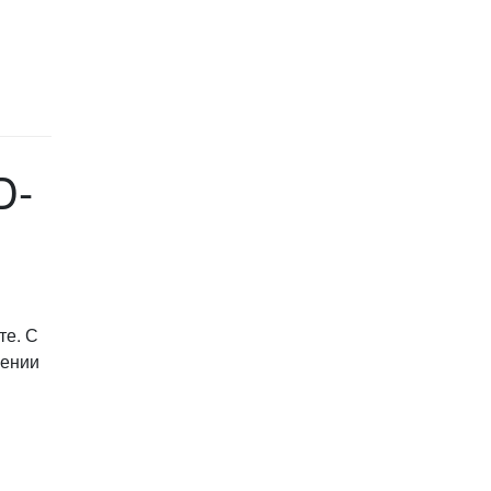
D-
те. С
жении