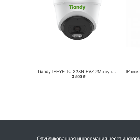
Tiandy-IPEYE-TC-32XN-PVZ 2Мп купольная «турель» IP камера с фиксированным объективом, серия SPARK со встроенным агентом IPEYE для ПВЗ
3 500 ₽
Опубликованная информация несет информ