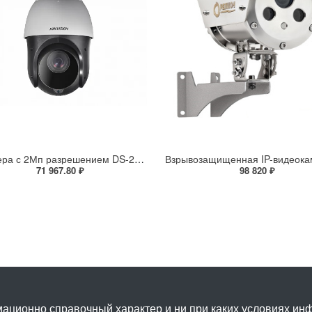
IP-камера с 2Мп разрешением DS-2DE4225IW-DE(S5)
71 967.80 ₽
98 820 ₽
ационно справочный характер и ни при каких условиях и