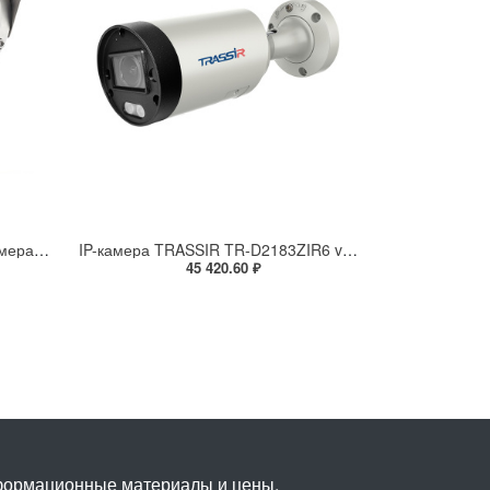
Взрывозащищенная IP-видеокамера Релион Релион-Exd-Н-100-ИК-IP5Мп2.8mm-PoE-МК-TR
IP-камера TRASSIR TR-D2183ZIR6 v7 (2.7-13.5 мм)
45 420.60 ₽
нформационные материалы и цены,