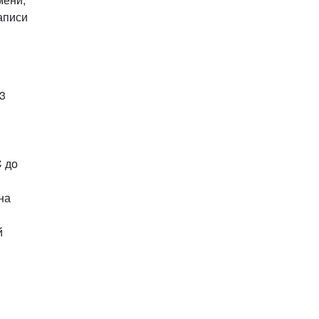
аписи
3
C до
на
й