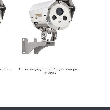
Взрывозащищенная IP-видеокамера Релион Релион-Exd-Н-100-ИК-IP5Мп2.7-13.5Z-PoE-SD-МК-TR
Взрывозащищенная IP-видеокамера Релион Релион-Exd-Н-100-ИК-IP5Мп2.8mm-PoE-МК-TR
98 820 ₽