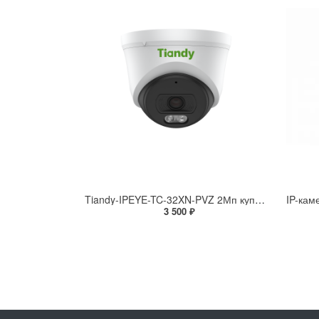
Tiandy-IPEYE-TC-32XN-PVZ 2Мп купольная «турель» IP камера с фиксированным объективом, серия SPARK со встроенным агентом IPEYE для ПВЗ
3 500 ₽