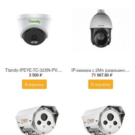
Tiandy-IPEYE-TC-32XN-PVZ 2Мп купольная «турель» IP камера с фиксированным объективом, серия SPARK со встроенным агентом IPEYE для ПВЗ
IP-камера с 2Мп разрешением DS-2DE4225IW-DE(S5)
3 500 ₽
71 967.80 ₽
В корзину
В корзину