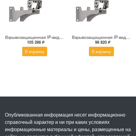
Взрывозащищенная IP-видеокамера Релион Релион-Exd-Н-100-ИК-IP5Мп2.7-13.5Z-PoE-SD-МК-TR
Взрывозащищенная IP-видеокамера Релион Релион-Exd-Н-100-ИК-IP5Мп2.8mm-PoE-МК-TR
105 286 ₽
98 820 ₽
В корзину
В корзину
Опубликованная информация несет информационно
справочный характер и ни при каких условиях
информационные материалы и цены, размещенные на