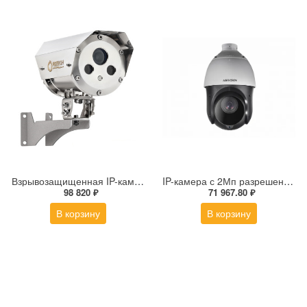
Взрывозащищенная IP-камера Релион Релион-Exd-Н-100-ИК-IP5Мп3.6mm-PoE-МК-TR
IP-камера с 2Мп разрешением DS-2DE4225IW-DE(S5)
98 820 ₽
71 967.80 ₽
В корзину
В корзину