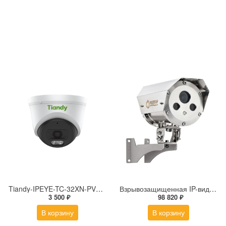
Tiandy-IPEYE-TC-32XN-PVZ 2Мп купольная «турель» IP камера с фиксированным объективом, серия SPARK со встроенным агентом IPEYE для ПВЗ
Взрывозащищенная IP-видеокамера Релион Релион-Exd-Н-100-ИК-IP5Мп2.8mm-PoE-МК-TR
3 500 ₽
98 820 ₽
В корзину
В корзину