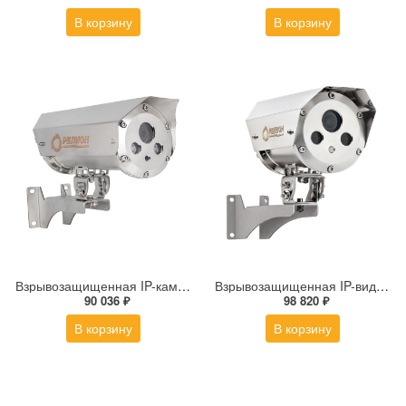
В корзину
В корзину
Взрывозащищенная IP-камера Релион Релион-Exd-Н-150-ИК-IP2Мп2.8mm-220-С-TR
Взрывозащищенная IP-видеокамера Релион Релион-Exd-Н-100-ИК-IP5Мп2.8mm-PoE-МК-TR
90 036 ₽
98 820 ₽
В корзину
В корзину