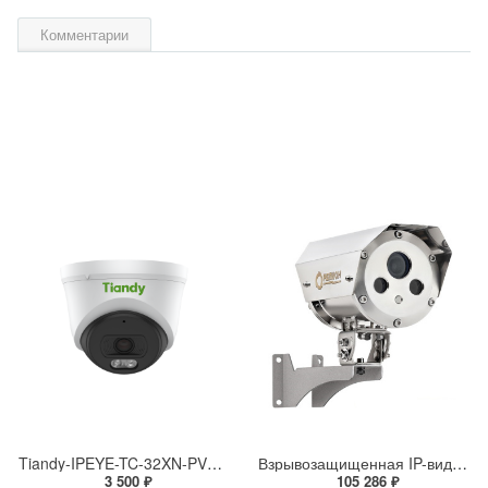
Комментарии
Tiandy-IPEYE-TC-32XN-PVZ 2Мп купольная «турель» IP камера с фиксированным объективом, серия SPARK со встроенным агентом IPEYE для ПВЗ
Взрывозащищенная IP-видеокамера Релион Релион-Exd-Н-100-ИК-IP5Мп2.7-13.5Z-PoE-SD-МК-TR
3 500 ₽
105 286 ₽